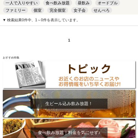
一人で入りやすい
食べ飲み放題
昼飲み
オードブル
ファミリー
個室
完全個室
女子会
せんべろ
キッズルーム
安い
デート
▼ 検索結果0件中、1～0件を表示しています。
1
おすすめ特集
生ビール込み飲み放題！
食べ飲み放題｜料金を気にせず♪