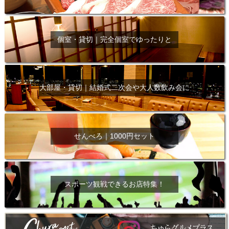
個室・貸切｜完全個室でゆったりと
大部屋・貸切｜結婚式二次会や大人数飲み会に
せんべろ｜1000円セット
スポーツ観戦できるお店特集！