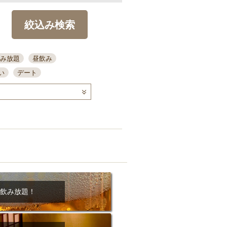
絞込み検索
み放題
昼飲み
い
デート
コース
ディナー
念日
泡盛
喫煙可
ーキ
歓迎会
宴会
部屋30名
カウンター
カクテル
送別会
ビ
飲み会
掘りごたつ
クーポン
結納・顔会わせ
飲み放題！
全面禁煙