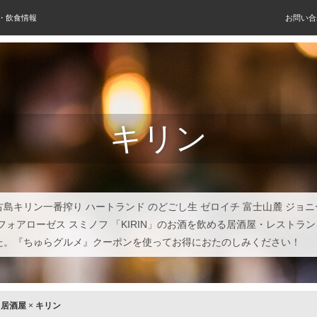
屋・飲食情報
お問い合
キリン
古島キリン一番搾り ハートランド のどごし生 ゼロイチ 富士山麓 ジョ
 フォアローゼス スミノフ 「KIRIN」のお酒を飲める居酒屋・レストラ
た。『ちゅらグルメ』クーポンを使ってお得におたのしみください！
×
居酒屋
×
キリン