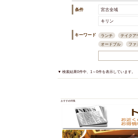
条件
キーワード
ランチ
テイクア
オードブル
ファ
スポーツ観戦
島
接待・会食
ちょ
結婚式二次会
朝
▼ 検索結果0件中、1～0件を表示しています。
夜10時以降入店可
貸切可
大部屋20
カード可
厳選日
おすすめ特集
3000円台コース
アサヒスーパードラ
大部屋50名以上～
ハッピーアワー