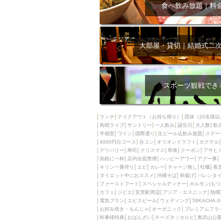
飲み放題付きコース3
食べ飲み放題｜料
キリン一番搾り
アレルギー対応可能
ダイエット中におス
大部屋・貸切｜結婚式二
ソファー
激辛料
ファーストフード
スクリーン
スペ
スポーツ観戦でき
カニ
カフェ
餃子
キリン
ランチ
テイクアウト（お持ち帰り）
団体（20名様以
島唄ライブ
サントリー
一人飲み
ホッピー
誕生日
大人数
焼肉
飲
半個室
ワイン
国際通り
生ビール込飲み放題
ステー
マイク
サッポロ
4000円台コース
合コン
オリオンドラフト
カクテル
デリバリー
寿司
クリスマス
和食
クーポン
アサヒ
市立病院前駅周辺
気軽に一杯
店内全面禁煙
ハッピーアワー
アグー豚
綺麗orお洒落なトイ
キリン一番搾り
エビ
カレー
チャージ無し
牡蠣
夜
ダイエット中におススメ
沖縄そば
串揚げ
バレンタ
クラフトビール
ファーストフード
スペシャルディナー
ホルモン(もつ
カフェ
ジビエ
安里駅周辺
アジア・エスニック
熱燗
壺川駅周辺
秋限
電気ブラン
エビスビール
ウェディング
58KACHA-
ラクレット
赤嶺
お好み焼き・もんじゃ
オーガニック
プレミアムフラ
幹事様特典
おばんざい
チーズタッカルビ
奥武山公