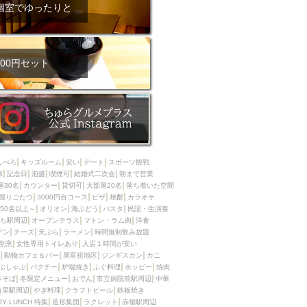
ム肉
洋食
個室でゆったりと
入店可
サプライズ
ーメン
時間無制飲み放題
コース
地中海料理
鍋
00円セット
入店１時間が安い
野菜巻き串
区
ジンギスカン
イタリアン
古島駅周辺
炉端焼き
ふぐ料理
んべろ
キッズルーム
安い
デート
スポーツ観戦
キング（ビュッフェ）
席
記念日
泡盛
喫煙可
結婚式二次会
朝まで営業
屋30名
カウンター
貸切可
大部屋20名
落ち着いた空間
限定メニュー
おでん
掘りごたつ
3000円台コース
ピザ
焼酎
カラオケ
50名以上～
オリオン
海ぶどう
パスタ
民謡・生演奏
牛串焼き
ち駅周辺
オープンテラス
マトン・ラム肉
洋食
駅周辺
やぎ料理
デン
チーズ
天ぷら
ラーメン
時間無制飲み放題
割烹
女性専用トイレあり
入店１時間が安い
駅周辺
小禄駅周辺
動物カフェ＆バー
屋富祖地区
ジンギスカン
カニ
ぶしゃぶ
パクチー
炉端焼き
ふぐ料理
ホッピー
焼肉
LUNCH 特集
造形集団
本そば
冬限定メニュー
おでん
市立病院前駅周辺
中華
首里駅周辺
やぎ料理
クラフトビール
鉄板焼き
OY LUNCH 特集
造形集団
ラクレット
赤嶺駅周辺