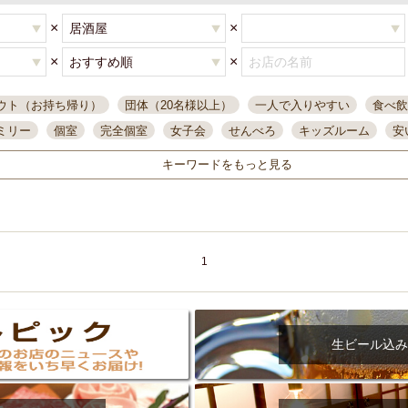
×
×
×
×
ウト（お持ち帰り）
団体（20名様以上）
一人で入りやすい
食べ飲
ミリー
個室
完全個室
女子会
せんべろ
キッズルーム
安
唄ライブ
サントリー
一人飲み
誕生日
大人数
飲み放題付き
キーワードをもっと見る
い飲み
コスパ最高
肉料理
模合
インスタ映え
座敷席
記
まで営業
半個室
ワイン
国際通り
生ビール込飲み放題
ステ
県産魚
焼鳥
忘年会コース
レモンサワー
観光客に人気
大
名
落ち着いた空間
4000円台コース
合コン
オリオンドラフト
1
本酒
鮮魚
大衆酒場
ノンアルコールビール
ウィスキー
テレ
ピザ
焼酎
カラオケ
デリバリー
寿司
クリスマス
和食
イ
県庁前駅周辺
大部屋40名
旭橋駅周辺
沖縄料理
スイーツ
生ビール込み
オリオン
海ぶどう
パスタ
民謡・生演奏
気軽に一杯
店内
アグー豚
プレミアムモルツ
貝づくし
燻製料理
美栄橋駅周辺