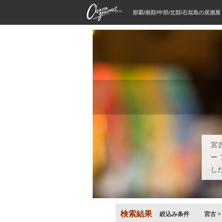
那覇/南部/中部/北部/石垣島の居酒
宮
ー
し
検索結果
絞込み条件
宮古