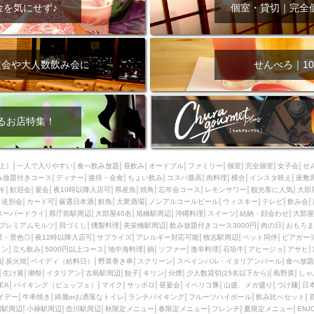
000円
肉の日
おもろまち駅周辺
オープンテラス
マトン・ラ
金を気にせず♪
個室・貸切｜完全
エビ
カレー
チャージ無し
牡蠣
夜景・景色◎
夜12時以降
牧志駅周辺
ペット同伴
ビアガーデン
チーズ
天ぷら
ラ
スメ
沖縄そば
串揚げ
バレンタイン
立ち飲み
5000円以上
次会や大人数飲み会に
せんべろ｜10
理
石垣牛
アヒージョ
アサヒ
割烹
女性専用トイレあり
スペシャルディナー
ホルモン(もつ)
炭火焼
ペイディ（給料日）
インバル・イタリアンバール
食べ放題
動物カフェ＆バー
屋富祖地
るお店特集！
ジビエ
安里駅周辺
アジア・エスニック
熱燗
生け簀
獺祭
分煙
少人数貸切(15名以下から)
島野菜
しゃぶしゃぶ
パクチー
上）
一人で入りやすい
食べ飲み放題
昼飲み
オードブル
ファミリー
個室
完全個室
女子会
せ
み放題付きコース
電気ブラン
ディナー
エビスビール
接待・会食
ちょい飲み
ウェディング
コスパ最高
肉料理
58KACHA-SEA
模合
インスタ映え
バイ
座敷
キ
歓迎会
宴会
夜10時以降入店可
県産魚
焼鳥
忘年会コース
レモンサワー
観光客に人気
大部
昼宴会
イベリコ豚
山盛、メガ盛り
つけ麺
日本そば
冬
送別会
カード可
厳選日本酒
鮮魚
大衆酒場
ノンアルコールビール
ウィスキー
テレビ
飲み会
スーパードライ
県庁前駅周辺
大部屋40名
旭橋駅周辺
沖縄料理
スイーツ
結納・顔会わせ
大部屋
中華
お好み焼き・もんじゃ
オーガニック
プレミアムフライデー
プレミアムモルツ
貝づくし
燻製料理
美栄橋駅周辺
飲み放題付きコース3000円
肉の日
おもろま
レ
ランチバイキング
フルーツハイボール
飲み比べセット
首里
景・景色◎
夜12時以降入店可
サプライズ
アレルギー対応可能
牧志駅周辺
ペット同伴
ビアガー
イン
立ち飲み
5000円以上コース
地中海料理
鍋
ソファー
激辛料理
石垣牛
アヒージョ
アサヒ
鉄板焼き
幹事様特典
おばんざい
チーズタッカルビ
奥武山公園
)
炭火焼
ペイディ（給料日）
野菜巻き串
スクリーン
スペインバル・イタリアンバール
食べ放題
生け簀
獺祭
イタリアン
古島駅周辺
餃子
キリン
分煙
少人数貸切(15名以下から)
島野菜
しゃ
定メニュー
春限定メニュー
フレンチ
夏限定メニュー
ENJOY 
SEA
バイキング（ビュッフェ）
マイク
サッポロ
昼宴会
イベリコ豚
山盛、メガ盛り
つけ麺
日
駅周辺
シードル
那覇空港駅周辺
儀保駅周辺
イデー
牛串焼き
綺麗orお洒落なトイレ
ランチバイキング
フルーツハイボール
飲み比べセット
園駅周辺
小禄駅周辺
壺川駅周辺
秋限定メニュー
春限定メニュー
フレンチ
夏限定メニュー
ENJ