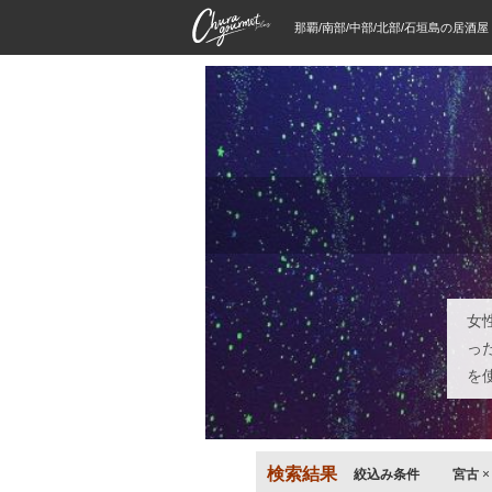
那覇/南部/中部/北部/石垣島の居酒
女
っ
を
検索結果
絞込み条件
宮古