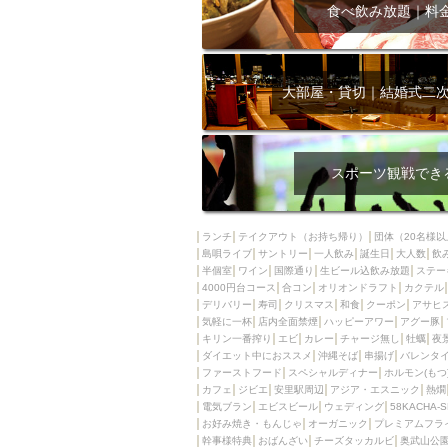
飲み放題付きコース3
食べ飲み放題｜料
キリン一番搾り
アレルギー対応可能
ダイエット中におス
大部屋・貸切｜結婚式二
ソファー
激辛料
ファーストフード
スクリーン
スペ
スポーツ観戦でき
カニ
カフェ
餃子
キリン
ランチ
テイクアウト（お持ち帰り）
団体（20名様以
島唄ライブ
サントリー
一人飲み
ホッピー
誕生日
大人数
焼肉
飲
半個室
ワイン
国際通り
生ビール込飲み放題
ステー
マイク
サッポロ
4000円台コース
合コン
オリオンドラフト
カクテル
デリバリー
寿司
クリスマス
和食
クーポン
アサヒ
市立病院前駅周辺
気軽に一杯
店内全面禁煙
ハッピーアワー
アグー豚
綺麗orお洒落なトイ
キリン一番搾り
エビ
カレー
チャージ無し
牡蠣
夜
ダイエット中におススメ
沖縄そば
串揚げ
バレンタ
クラフトビール
ファーストフード
スペシャルディナー
ホルモン(もつ
カフェ
ジビエ
安里駅周辺
アジア・エスニック
熱燗
壺川駅周辺
秋限
電気ブラン
エビスビール
ウェディング
58KACHA-
ラクレット
赤嶺
お好み焼き・もんじゃ
オーガニック
プレミアムフラ
幹事様特典
おばんざい
チーズタッカルビ
奥武山公