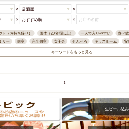
×
×
×
×
ウト（お持ち帰り）
団体（20名様以上）
一人で入りやすい
食べ飲
ミリー
個室
完全個室
女子会
せんべろ
キッズルーム
安
唄ライブ
サントリー
一人飲み
誕生日
大人数
飲み放題付き
キーワードをもっと見る
い飲み
コスパ最高
肉料理
模合
インスタ映え
座敷席
記
まで営業
半個室
ワイン
国際通り
生ビール込飲み放題
ステ
県産魚
焼鳥
忘年会コース
レモンサワー
観光客に人気
大
名
落ち着いた空間
4000円台コース
合コン
オリオンドラフト
1
本酒
鮮魚
大衆酒場
ノンアルコールビール
ウィスキー
テレ
ピザ
焼酎
カラオケ
デリバリー
寿司
クリスマス
和食
イ
県庁前駅周辺
大部屋40名
旭橋駅周辺
沖縄料理
スイーツ
生ビール込み
オリオン
海ぶどう
パスタ
民謡・生演奏
気軽に一杯
店内
アグー豚
プレミアムモルツ
貝づくし
燻製料理
美栄橋駅周辺