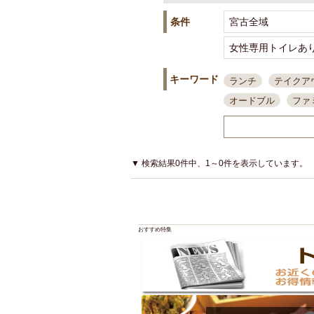
条件
キーワード
ランチ
テイクア
オードブル
ファ
スポーツ観戦
島
接待・会食
ちょ
結婚式二次会
朝
▼ 検索結果0件中、1～0件を表示しています。
夜10時以降入店可
貸切可
大部屋20
カード可
厳選日
おすすめ特集
3000円台コース
アサヒスーパードラ
大部屋50名以上～
ハッピーアワー