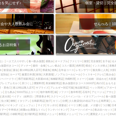
000円
肉の日
おもろまち駅周辺
オープンテラス
マトン・ラ
金を気にせず♪
個室・貸切｜完全
エビ
カレー
チャージ無し
牡蠣
夜景・景色◎
夜12時以降
牧志駅周辺
ペット同伴
ビアガーデン
チーズ
天ぷら
ラ
スメ
沖縄そば
串揚げ
バレンタイン
立ち飲み
5000円以上
次会や大人数飲み会に
せんべろ｜10
理
石垣牛
アヒージョ
アサヒ
割烹
女性専用トイレあり
スペシャルディナー
ホルモン(もつ)
炭火焼
ペイディ（給料日）
インバル・イタリアンバール
食べ放題
動物カフェ＆バー
屋富祖地
るお店特集！
ジビエ
安里駅周辺
アジア・エスニック
熱燗
生け簀
獺祭
分煙
少人数貸切(15名以下から)
島野菜
しゃぶしゃぶ
パクチー
上）
一人で入りやすい
食べ飲み放題
昼飲み
オードブル
ファミリー
個室
完全個室
女子会
せ
み放題付きコース
電気ブラン
ディナー
エビスビール
接待・会食
ちょい飲み
ウェディング
コスパ最高
肉料理
58KACHA-SEA
模合
インスタ映え
バイ
座敷
キ
歓迎会
宴会
夜10時以降入店可
県産魚
焼鳥
忘年会コース
レモンサワー
観光客に人気
大部
昼宴会
イベリコ豚
山盛、メガ盛り
つけ麺
日本そば
冬
送別会
カード可
厳選日本酒
鮮魚
大衆酒場
ノンアルコールビール
ウィスキー
テレビ
飲み会
スーパードライ
県庁前駅周辺
大部屋40名
旭橋駅周辺
沖縄料理
スイーツ
結納・顔会わせ
大部屋
中華
お好み焼き・もんじゃ
オーガニック
プレミアムフライデー
プレミアムモルツ
貝づくし
燻製料理
美栄橋駅周辺
飲み放題付きコース3000円
肉の日
おもろま
レ
ランチバイキング
フルーツハイボール
飲み比べセット
首里
景・景色◎
夜12時以降入店可
サプライズ
アレルギー対応可能
牧志駅周辺
ペット同伴
ビアガー
イン
立ち飲み
5000円以上コース
地中海料理
鍋
ソファー
激辛料理
石垣牛
アヒージョ
アサヒ
鉄板焼き
幹事様特典
おばんざい
チーズタッカルビ
奥武山公園
)
炭火焼
ペイディ（給料日）
野菜巻き串
スクリーン
スペインバル・イタリアンバール
食べ放題
生け簀
獺祭
イタリアン
古島駅周辺
餃子
キリン
分煙
少人数貸切(15名以下から)
島野菜
しゃ
定メニュー
春限定メニュー
フレンチ
夏限定メニュー
ENJOY 
SEA
バイキング（ビュッフェ）
マイク
サッポロ
昼宴会
イベリコ豚
山盛、メガ盛り
つけ麺
日
駅周辺
シードル
那覇空港駅周辺
儀保駅周辺
イデー
牛串焼き
綺麗orお洒落なトイレ
ランチバイキング
フルーツハイボール
飲み比べセット
園駅周辺
小禄駅周辺
壺川駅周辺
秋限定メニュー
春限定メニュー
フレンチ
夏限定メニュー
ENJ