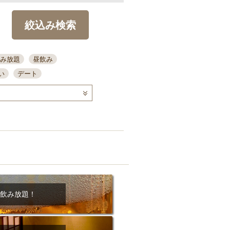
絞込み検索
み放題
昼飲み
い
デート
コース
ディナー
念日
泡盛
喫煙可
ーキ
歓迎会
宴会
部屋30名
カウンター
カクテル
送別会
ビ
飲み会
掘りごたつ
クーポン
結納・顔会わせ
飲み放題！
全面禁煙