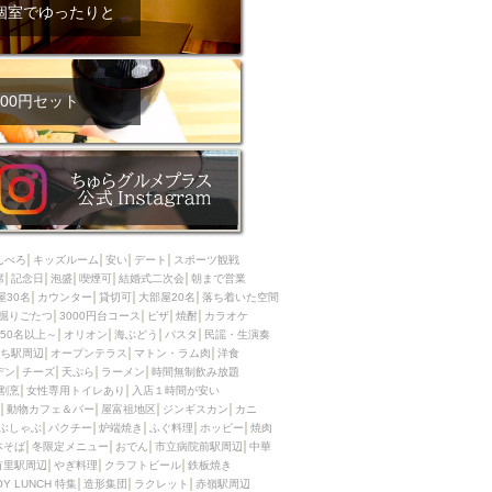
ム肉
洋食
個室でゆったりと
入店可
サプライズ
ーメン
時間無制飲み放題
コース
地中海料理
鍋
00円セット
入店１時間が安い
野菜巻き串
区
ジンギスカン
イタリアン
古島駅周辺
炉端焼き
ふぐ料理
んべろ
キッズルーム
安い
デート
スポーツ観戦
キング（ビュッフェ）
席
記念日
泡盛
喫煙可
結婚式二次会
朝まで営業
屋30名
カウンター
貸切可
大部屋20名
落ち着いた空間
限定メニュー
おでん
掘りごたつ
3000円台コース
ピザ
焼酎
カラオケ
50名以上～
オリオン
海ぶどう
パスタ
民謡・生演奏
牛串焼き
ち駅周辺
オープンテラス
マトン・ラム肉
洋食
駅周辺
やぎ料理
デン
チーズ
天ぷら
ラーメン
時間無制飲み放題
割烹
女性専用トイレあり
入店１時間が安い
駅周辺
小禄駅周辺
動物カフェ＆バー
屋富祖地区
ジンギスカン
カニ
ぶしゃぶ
パクチー
炉端焼き
ふぐ料理
ホッピー
焼肉
LUNCH 特集
造形集団
本そば
冬限定メニュー
おでん
市立病院前駅周辺
中華
首里駅周辺
やぎ料理
クラフトビール
鉄板焼き
OY LUNCH 特集
造形集団
ラクレット
赤嶺駅周辺