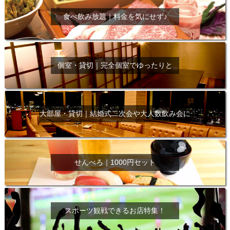
食べ飲み放題｜料金を気にせず♪
個室・貸切｜完全個室でゆったりと
大部屋・貸切｜結婚式二次会や大人数飲み会に
せんべろ｜1000円セット
スポーツ観戦できるお店特集！