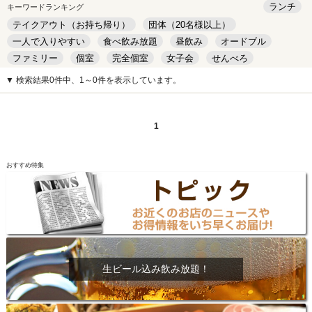
ランチ
キーワードランキング
テイクアウト（お持ち帰り）
団体（20名様以上）
一人で入りやすい
食べ飲み放題
昼飲み
オードブル
ファミリー
個室
完全個室
女子会
せんべろ
キッズルーム
安い
デート
▼ 検索結果0件中、1～0件を表示しています。
1
おすすめ特集
生ビール込み飲み放題！