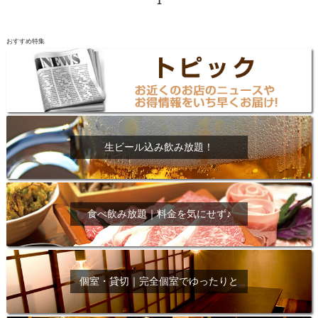
1
おすすめ特集
生ビール込み飲み放題！
食べ飲み放題｜料金を気にせず♪
個室・貸切｜完全個室でゆったりと