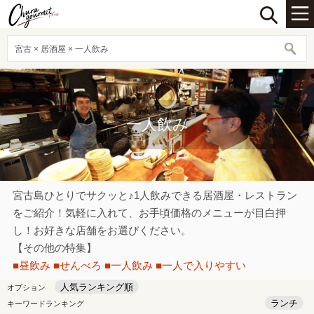
宮古 × 居酒屋 × 一人飲み
一人飲み
宮古島ひとりでサクッと♪1人飲みできる居酒屋・レストラン
をご紹介！気軽に入れて、お手頃価格のメニューが目白押
し！お好きな店舗をお選びください。
【その他の特集】
■昼飲み
■せんべろ
■一人飲み
■一人で入りやすい
人気ランキング順
オプション
ランチ
キーワードランキング