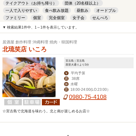
テイクアウト（お持ち帰り）
団体（20名様以上）
一人で入りやすい
食べ飲み放題
昼飲み
オードブル
ファミリー
個室
完全個室
女子会
せんべろ
キッズルーム
安い
デート
▼ 検索結果1件中、1～1件を表示しています。
居酒屋 創作料理 沖縄料理 焼肉・韓国料理
北琉笑店 いころ
宮古島｜宮古島
西里大通りより3分
平均予算
￥
38席
席
水曜
休
18:00-24:00(LO.23:00）
営
0980-75-4108
☆宮古島で北海道を味わう。北と南が楽しめるお店☆