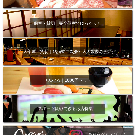
個室・貸切｜完全個室でゆったりと
大部屋・貸切｜結婚式二次会や大人数飲み会に
せんべろ｜1000円セット
スポーツ観戦できるお店特集！