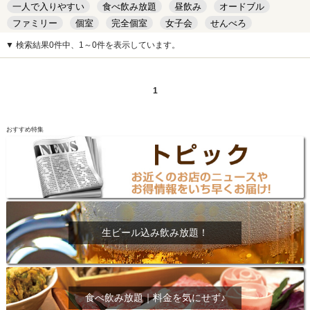
一人で入りやすい
食べ飲み放題
昼飲み
オードブル
ファミリー
個室
完全個室
女子会
せんべろ
キッズルーム
安い
デート
▼ 検索結果0件中、1～0件を表示しています。
1
おすすめ特集
生ビール込み飲み放題！
食べ飲み放題｜料金を気にせず♪