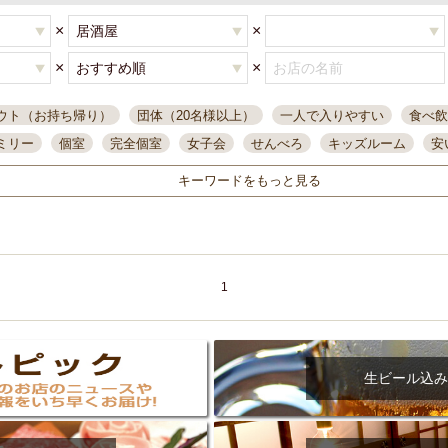
×
×
×
×
ウト（お持ち帰り）
団体（20名様以上）
一人で入りやすい
食べ飲
ミリー
個室
完全個室
女子会
せんべろ
キッズルーム
安
唄ライブ
サントリー
一人飲み
誕生日
大人数
飲み放題付き
キーワードをもっと見る
い飲み
コスパ最高
肉料理
模合
インスタ映え
座敷席
記
まで営業
半個室
ワイン
国際通り
生ビール込飲み放題
ステ
県産魚
焼鳥
忘年会コース
レモンサワー
観光客に人気
大
名
落ち着いた空間
4000円台コース
合コン
オリオンドラフト
1
本酒
鮮魚
大衆酒場
ノンアルコールビール
ウィスキー
テレ
ピザ
焼酎
カラオケ
デリバリー
寿司
クリスマス
和食
イ
県庁前駅周辺
大部屋40名
旭橋駅周辺
沖縄料理
スイーツ
生ビール込み
オリオン
海ぶどう
パスタ
民謡・生演奏
気軽に一杯
店内
アグー豚
プレミアムモルツ
貝づくし
燻製料理
美栄橋駅周辺