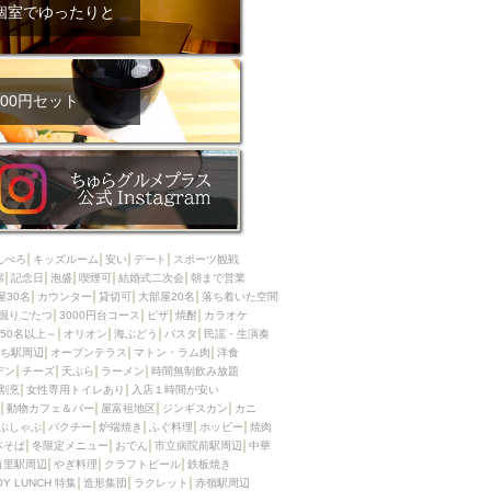
ム肉
洋食
個室でゆったりと
入店可
サプライズ
ーメン
時間無制飲み放題
コース
地中海料理
鍋
00円セット
入店１時間が安い
野菜巻き串
区
ジンギスカン
イタリアン
古島駅周辺
炉端焼き
ふぐ料理
んべろ
キッズルーム
安い
デート
スポーツ観戦
キング（ビュッフェ）
席
記念日
泡盛
喫煙可
結婚式二次会
朝まで営業
屋30名
カウンター
貸切可
大部屋20名
落ち着いた空間
限定メニュー
おでん
掘りごたつ
3000円台コース
ピザ
焼酎
カラオケ
50名以上～
オリオン
海ぶどう
パスタ
民謡・生演奏
牛串焼き
ち駅周辺
オープンテラス
マトン・ラム肉
洋食
駅周辺
やぎ料理
デン
チーズ
天ぷら
ラーメン
時間無制飲み放題
割烹
女性専用トイレあり
入店１時間が安い
駅周辺
小禄駅周辺
動物カフェ＆バー
屋富祖地区
ジンギスカン
カニ
ぶしゃぶ
パクチー
炉端焼き
ふぐ料理
ホッピー
焼肉
LUNCH 特集
造形集団
本そば
冬限定メニュー
おでん
市立病院前駅周辺
中華
首里駅周辺
やぎ料理
クラフトビール
鉄板焼き
OY LUNCH 特集
造形集団
ラクレット
赤嶺駅周辺