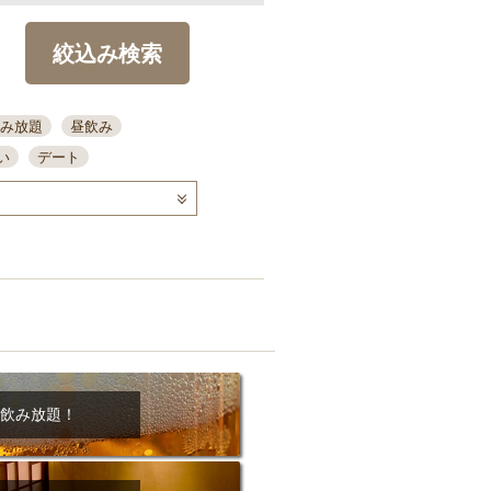
絞込み検索
み放題
昼飲み
い
デート
コース
ディナー
念日
泡盛
喫煙可
ーキ
歓迎会
宴会
部屋30名
カウンター
カクテル
送別会
ビ
飲み会
掘りごたつ
クーポン
結納・顔会わせ
飲み放題！
全面禁煙