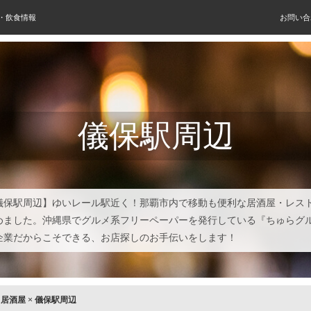
屋・飲食情報
お問い合
儀保駅周辺
儀保駅周辺】ゆいレール駅近く！那覇市内で移動も便利な居酒屋・レス
めました。沖縄県でグルメ系フリーペーパーを発行している『ちゅらグ
企業だからこそできる、お店探しのお手伝いをします！
×
居酒屋
×
儀保駅周辺