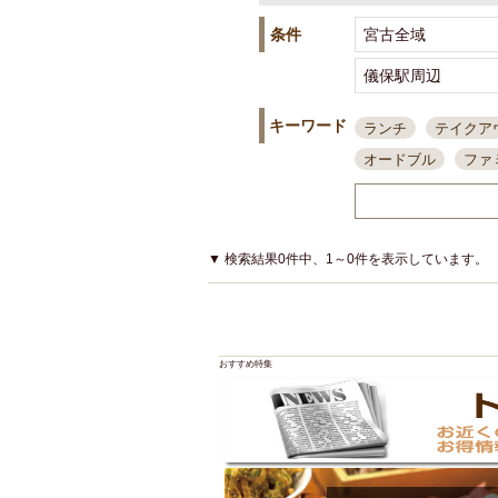
条件
キーワード
ランチ
テイクア
オードブル
ファ
スポーツ観戦
島
接待・会食
ちょ
結婚式二次会
朝
▼ 検索結果0件中、1～0件を表示しています。
夜10時以降入店可
貸切可
大部屋20
カード可
厳選日
おすすめ特集
3000円台コース
アサヒスーパードラ
大部屋50名以上～
ハッピーアワー