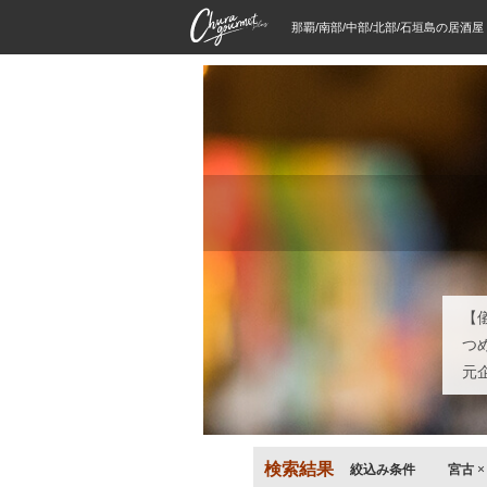
那覇/南部/中部/北部/石垣島の居酒
【
つ
元
検索結果
絞込み条件
宮古