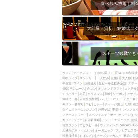
飲み放題付きコース3
食べ飲み放題｜料
キリン一番搾り
アレルギー対応可能
ダイエット中におス
大部屋・貸切｜結婚式二
ソファー
激辛料
ファーストフード
スクリーン
スペ
スポーツ観戦でき
カニ
カフェ
餃子
キリン
ランチ
テイクアウト（お持ち帰り）
団体（20名様以
島唄ライブ
サントリー
一人飲み
ホッピー
誕生日
大人数
焼肉
飲
半個室
ワイン
国際通り
生ビール込飲み放題
ステー
マイク
サッポロ
4000円台コース
合コン
オリオンドラフト
カクテル
デリバリー
寿司
クリスマス
和食
クーポン
アサヒ
市立病院前駅周辺
気軽に一杯
店内全面禁煙
ハッピーアワー
アグー豚
綺麗orお洒落なトイ
キリン一番搾り
エビ
カレー
チャージ無し
牡蠣
夜
ダイエット中におススメ
沖縄そば
串揚げ
バレンタ
クラフトビール
ファーストフード
スペシャルディナー
ホルモン(もつ
カフェ
ジビエ
安里駅周辺
アジア・エスニック
熱燗
壺川駅周辺
秋限
電気ブラン
エビスビール
ウェディング
58KACHA-
ラクレット
赤嶺
お好み焼き・もんじゃ
オーガニック
プレミアムフラ
幹事様特典
おばんざい
チーズタッカルビ
奥武山公