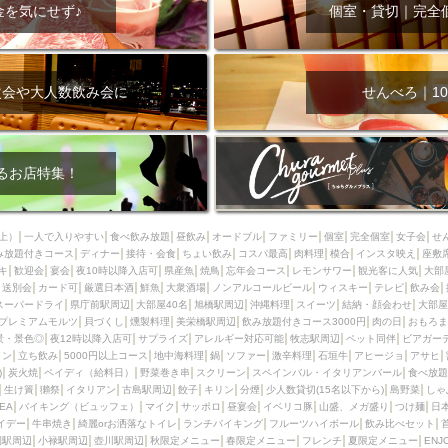
000円
肉の日
おもろまち駅周辺
オープンテラス
マトン・ラ
金を気にせず♪
個室・貸切｜完全
エビ
カレー
チャージ無し
牡蠣
夜景・景色◎
夜12時以降
牧志駅周辺
ペット同伴
ビアガーデン
チーズ
天ぷら
ラ
スメ
沖縄そば
串揚げ
バレンタイン
立ち飲み
5000円以上
次会や大人数飲み会に
せんべろ｜10
理
石垣牛
アヒージョ
アサヒ
割烹
女性専用トイレあり
スペシャルディナー
ホルモン(もつ)
炭火焼
ペイディ（給料日）
インバル・イタリアンバール
食べ放題
動物カフェ＆バー
屋富祖地
るお店特集！
ジビエ
安里駅周辺
アジア・エスニック
熱燗
生け簀
獺祭
分煙
少人数貸切(15名以下から)
島野菜
しゃぶしゃぶ
パクチー
上）
一人で入りやすい
食べ飲み放題
昼飲み
オードブル
ファミリー
個室
完全個室
女子会
せ
み放題付きコース
電気ブラン
ディナー
エビスビール
接待・会食
ちょい飲み
ウェディング
コスパ最高
肉料理
58KACHA-SEA
模合
インスタ映え
バイ
座敷
キ
歓迎会
宴会
夜10時以降入店可
県産魚
焼鳥
忘年会コース
レモンサワー
観光客に人気
大部
昼宴会
イベリコ豚
山盛、メガ盛り
つけ麺
日本そば
冬
送別会
カード可
厳選日本酒
鮮魚
大衆酒場
ノンアルコールビール
ウィスキー
テレビ
飲み会
スーパードライ
県庁前駅周辺
大部屋40名
旭橋駅周辺
沖縄料理
スイーツ
結納・顔会わせ
大部屋
中華
お好み焼き・もんじゃ
オーガニック
プレミアムフライデー
プレミアムモルツ
貝づくし
燻製料理
美栄橋駅周辺
飲み放題付きコース3000円
肉の日
おもろま
レ
ランチバイキング
フルーツハイボール
飲み比べセット
首里
景・景色◎
夜12時以降入店可
サプライズ
アレルギー対応可能
牧志駅周辺
ペット同伴
ビアガー
イン
立ち飲み
5000円以上コース
地中海料理
鍋
ソファー
激辛料理
石垣牛
アヒージョ
アサヒ
鉄板焼き
幹事様特典
おばんざい
チーズタッカルビ
奥武山公園
)
炭火焼
ペイディ（給料日）
野菜巻き串
スクリーン
スペインバル・イタリアンバール
食べ放題
生け簀
獺祭
イタリアン
古島駅周辺
餃子
キリン
分煙
少人数貸切(15名以下から)
島野菜
しゃ
定メニュー
春限定メニュー
フレンチ
夏限定メニュー
ENJOY 
SEA
バイキング（ビュッフェ）
マイク
サッポロ
昼宴会
イベリコ豚
山盛、メガ盛り
つけ麺
日
駅周辺
シードル
那覇空港駅周辺
儀保駅周辺
イデー
牛串焼き
綺麗orお洒落なトイレ
ランチバイキング
フルーツハイボール
飲み比べセット
園駅周辺
小禄駅周辺
壺川駅周辺
秋限定メニュー
春限定メニュー
フレンチ
夏限定メニュー
ENJ