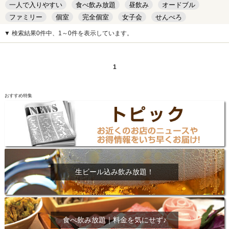
一人で入りやすい
食べ飲み放題
昼飲み
オードブル
ファミリー
個室
完全個室
女子会
せんべろ
キッズルーム
安い
デート
▼ 検索結果0件中、1～0件を表示しています。
1
おすすめ特集
生ビール込み飲み放題！
食べ飲み放題｜料金を気にせず♪