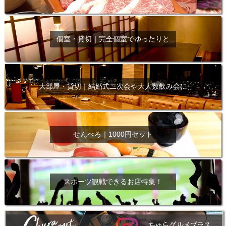
個室・貸切｜完全個室でゆったりと
大部屋・貸切｜結婚式二次会や大人数飲み会に
せんべろ｜1000円セット
スポーツ観戦できるお店特集！