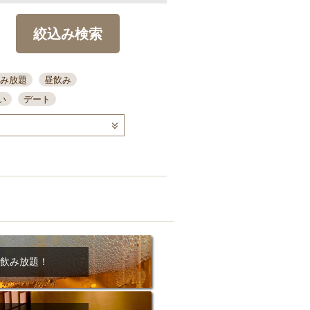
絞込み検索
み放題
昼飲み
い
デート
コース
ディナー
念日
泡盛
喫煙可
ーキ
歓迎会
宴会
部屋30名
カウンター
カクテル
送別会
ビ
飲み会
掘りごたつ
クーポン
結納・顔会わせ
飲み放題！
全面禁煙