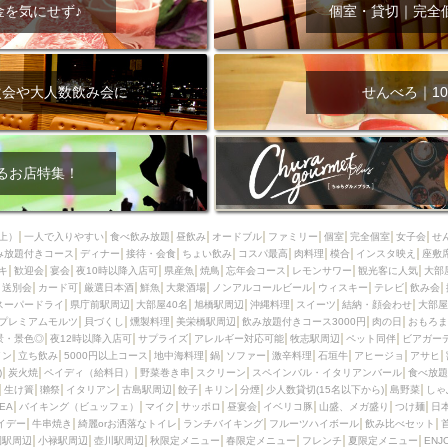
000円
肉の日
おもろまち駅周辺
オープンテラス
マトン・ラ
金を気にせず♪
個室・貸切｜完全
エビ
カレー
チャージ無し
牡蠣
夜景・景色◎
夜12時以降
牧志駅周辺
ペット同伴
ビアガーデン
チーズ
天ぷら
ラ
スメ
沖縄そば
串揚げ
バレンタイン
立ち飲み
5000円以上
次会や大人数飲み会に
せんべろ｜10
理
石垣牛
アヒージョ
アサヒ
割烹
女性専用トイレあり
スペシャルディナー
ホルモン(もつ)
炭火焼
ペイディ（給料日）
インバル・イタリアンバール
食べ放題
動物カフェ＆バー
屋富祖地
るお店特集！
ジビエ
安里駅周辺
アジア・エスニック
熱燗
生け簀
獺祭
分煙
少人数貸切(15名以下から)
島野菜
しゃぶしゃぶ
パクチー
上）
一人で入りやすい
食べ飲み放題
昼飲み
オードブル
ファミリー
個室
完全個室
女子会
せ
み放題付きコース
電気ブラン
ディナー
エビスビール
接待・会食
ちょい飲み
ウェディング
コスパ最高
肉料理
58KACHA-SEA
模合
インスタ映え
バイ
座敷
キ
歓迎会
宴会
夜10時以降入店可
県産魚
焼鳥
忘年会コース
レモンサワー
観光客に人気
大部
昼宴会
イベリコ豚
山盛、メガ盛り
つけ麺
日本そば
冬
送別会
カード可
厳選日本酒
鮮魚
大衆酒場
ノンアルコールビール
ウィスキー
テレビ
飲み会
スーパードライ
県庁前駅周辺
大部屋40名
旭橋駅周辺
沖縄料理
スイーツ
結納・顔会わせ
大部屋
中華
お好み焼き・もんじゃ
オーガニック
プレミアムフライデー
プレミアムモルツ
貝づくし
燻製料理
美栄橋駅周辺
飲み放題付きコース3000円
肉の日
おもろま
レ
ランチバイキング
フルーツハイボール
飲み比べセット
首里
景・景色◎
夜12時以降入店可
サプライズ
アレルギー対応可能
牧志駅周辺
ペット同伴
ビアガー
イン
立ち飲み
5000円以上コース
地中海料理
鍋
ソファー
激辛料理
石垣牛
アヒージョ
アサヒ
鉄板焼き
幹事様特典
おばんざい
チーズタッカルビ
奥武山公園
)
炭火焼
ペイディ（給料日）
野菜巻き串
スクリーン
スペインバル・イタリアンバール
食べ放題
生け簀
獺祭
イタリアン
古島駅周辺
餃子
キリン
分煙
少人数貸切(15名以下から)
島野菜
しゃ
定メニュー
春限定メニュー
フレンチ
夏限定メニュー
ENJOY 
SEA
バイキング（ビュッフェ）
マイク
サッポロ
昼宴会
イベリコ豚
山盛、メガ盛り
つけ麺
日
駅周辺
シードル
那覇空港駅周辺
儀保駅周辺
イデー
牛串焼き
綺麗orお洒落なトイレ
ランチバイキング
フルーツハイボール
飲み比べセット
園駅周辺
小禄駅周辺
壺川駅周辺
秋限定メニュー
春限定メニュー
フレンチ
夏限定メニュー
ENJ