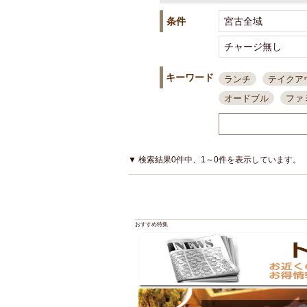
条件
キーワード
ランチ
テイクア
オードブル
ファ
スポーツ観戦
島
接待・会食
ちょ
結婚式二次会
朝
▼ 検索結果0件中、1～0件を表示しています。
夜10時以降入店可
貸切可
大部屋20
カード可
厳選日
おすすめ特集
3000円台コース
アサヒスーパードラ
大部屋50名以上～
ハッピーアワー