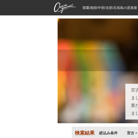
那覇/南部/中部/北部/石垣島の居酒
宮
ま
業
ま
検索結果
絞込み条件
宮古