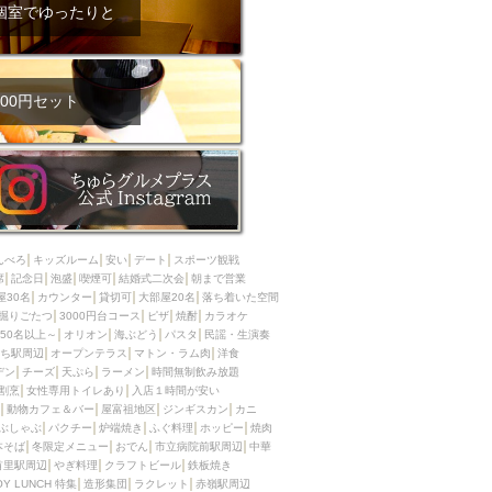
ム肉
洋食
個室でゆったりと
入店可
サプライズ
ーメン
時間無制飲み放題
コース
地中海料理
鍋
00円セット
入店１時間が安い
野菜巻き串
区
ジンギスカン
イタリアン
古島駅周辺
炉端焼き
ふぐ料理
んべろ
キッズルーム
安い
デート
スポーツ観戦
キング（ビュッフェ）
席
記念日
泡盛
喫煙可
結婚式二次会
朝まで営業
屋30名
カウンター
貸切可
大部屋20名
落ち着いた空間
限定メニュー
おでん
掘りごたつ
3000円台コース
ピザ
焼酎
カラオケ
50名以上～
オリオン
海ぶどう
パスタ
民謡・生演奏
牛串焼き
ち駅周辺
オープンテラス
マトン・ラム肉
洋食
駅周辺
やぎ料理
デン
チーズ
天ぷら
ラーメン
時間無制飲み放題
割烹
女性専用トイレあり
入店１時間が安い
駅周辺
小禄駅周辺
動物カフェ＆バー
屋富祖地区
ジンギスカン
カニ
ぶしゃぶ
パクチー
炉端焼き
ふぐ料理
ホッピー
焼肉
LUNCH 特集
造形集団
本そば
冬限定メニュー
おでん
市立病院前駅周辺
中華
首里駅周辺
やぎ料理
クラフトビール
鉄板焼き
OY LUNCH 特集
造形集団
ラクレット
赤嶺駅周辺