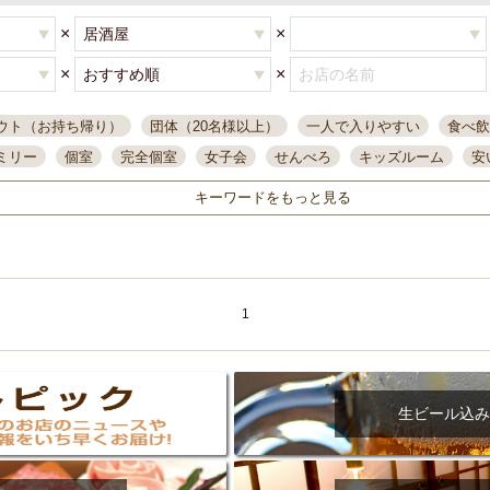
×
×
×
×
ウト（お持ち帰り）
団体（20名様以上）
一人で入りやすい
食べ飲
ミリー
個室
完全個室
女子会
せんべろ
キッズルーム
安
唄ライブ
サントリー
一人飲み
誕生日
大人数
飲み放題付き
キーワードをもっと見る
い飲み
コスパ最高
肉料理
模合
インスタ映え
座敷席
記
まで営業
半個室
ワイン
国際通り
生ビール込飲み放題
ステ
県産魚
焼鳥
忘年会コース
レモンサワー
観光客に人気
大
名
落ち着いた空間
4000円台コース
合コン
オリオンドラフト
1
本酒
鮮魚
大衆酒場
ノンアルコールビール
ウィスキー
テレ
ピザ
焼酎
カラオケ
デリバリー
寿司
クリスマス
和食
イ
県庁前駅周辺
大部屋40名
旭橋駅周辺
沖縄料理
スイーツ
生ビール込み
オリオン
海ぶどう
パスタ
民謡・生演奏
気軽に一杯
店内
アグー豚
プレミアムモルツ
貝づくし
燻製料理
美栄橋駅周辺