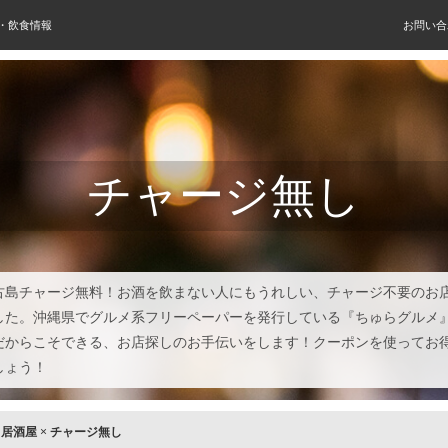
屋・飲食情報
お問い合
チャージ無し
古島チャージ無料！お酒を飲まない人にもうれしい、チャージ不要のお
した。沖縄県でグルメ系フリーペーパーを発行している『ちゅらグルメ
だからこそできる、お店探しのお手伝いをします！クーポンを使ってお
しょう！
×
居酒屋
×
チャージ無し