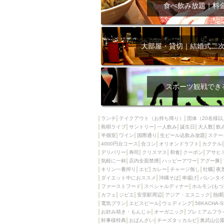
飲み放題付きコース3
食べ飲み放題｜料
キリン一番搾り
アレルギー対応可能
ダイエット中におス
大部屋・貸切｜結婚式二
ソファー
激辛料
ファーストフード
スクリーン
スペ
スポーツ観戦でき
カニ
カフェ
餃子
キリン
ランチ
テイクアウト（お持ち帰り）
団体（20名様以
島唄ライブ
サントリー
一人飲み
ホッピー
誕生日
大人数
焼肉
飲
半個室
ワイン
国際通り
生ビール込飲み放題
ステー
マイク
サッポロ
4000円台コース
合コン
オリオンドラフト
カクテル
デリバリー
寿司
クリスマス
和食
クーポン
アサヒ
市立病院前駅周辺
気軽に一杯
店内全面禁煙
ハッピーアワー
アグー豚
綺麗orお洒落なトイ
キリン一番搾り
エビ
カレー
チャージ無し
牡蠣
夜
ダイエット中におススメ
沖縄そば
串揚げ
バレンタ
クラフトビール
ファーストフード
スペシャルディナー
ホルモン(もつ
カフェ
ジビエ
安里駅周辺
アジア・エスニック
熱燗
壺川駅周辺
秋限
電気ブラン
エビスビール
ウェディング
58KACHA-
ラクレット
赤嶺
お好み焼き・もんじゃ
オーガニック
プレミアムフラ
幹事様特典
おばんざい
チーズタッカルビ
奥武山公