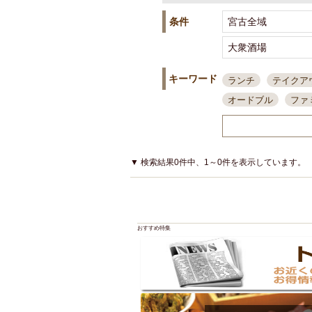
条件
キーワード
ランチ
テイクア
オードブル
ファ
スポーツ観戦
島
接待・会食
ちょ
結婚式二次会
朝
▼ 検索結果0件中、1～0件を表示しています。
夜10時以降入店可
貸切可
大部屋20
カード可
厳選日
おすすめ特集
3000円台コース
アサヒスーパードラ
大部屋50名以上～
ハッピーアワー