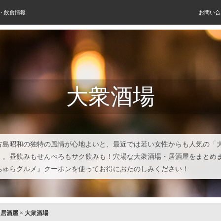
屋・飲食情報
お問い合
大衆酒場
古島昭和の独特の風情が心地よいと、最近では若い女性からも人気の「
」。昼飲みもせんべろもサク飲みも！穴場な大衆酒場・居酒屋をまとめ
ちゅらグルメ』クーポンを使ってお得におたのしみください！
×
居酒屋
×
大衆酒場