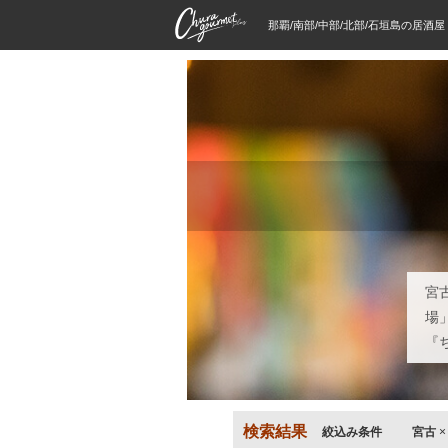
那覇/南部/中部/北部/石垣島の居酒
宮
場
『
検索結果
絞込み条件
宮古