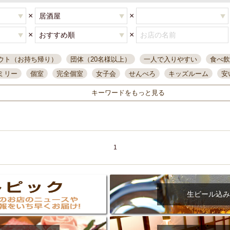
×
×
×
×
ウト（お持ち帰り）
団体（20名様以上）
一人で入りやすい
食べ飲
ミリー
個室
完全個室
女子会
せんべろ
キッズルーム
安
唄ライブ
サントリー
一人飲み
誕生日
大人数
飲み放題付き
キーワードをもっと見る
い飲み
コスパ最高
肉料理
模合
インスタ映え
座敷席
記
まで営業
半個室
ワイン
国際通り
生ビール込飲み放題
ステ
県産魚
焼鳥
忘年会コース
レモンサワー
観光客に人気
大
名
落ち着いた空間
4000円台コース
合コン
オリオンドラフト
1
本酒
鮮魚
大衆酒場
ノンアルコールビール
ウィスキー
テレ
ピザ
焼酎
カラオケ
デリバリー
寿司
クリスマス
和食
イ
県庁前駅周辺
大部屋40名
旭橋駅周辺
沖縄料理
スイーツ
生ビール込み
オリオン
海ぶどう
パスタ
民謡・生演奏
気軽に一杯
店内
アグー豚
プレミアムモルツ
貝づくし
燻製料理
美栄橋駅周辺