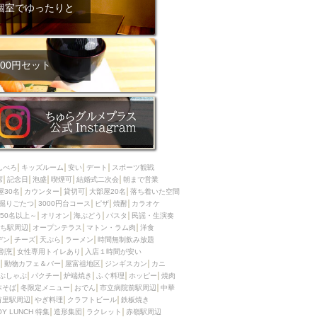
ム肉
洋食
個室でゆったりと
入店可
サプライズ
ーメン
時間無制飲み放題
コース
地中海料理
鍋
00円セット
入店１時間が安い
野菜巻き串
区
ジンギスカン
イタリアン
古島駅周辺
炉端焼き
ふぐ料理
んべろ
キッズルーム
安い
デート
スポーツ観戦
キング（ビュッフェ）
席
記念日
泡盛
喫煙可
結婚式二次会
朝まで営業
屋30名
カウンター
貸切可
大部屋20名
落ち着いた空間
限定メニュー
おでん
掘りごたつ
3000円台コース
ピザ
焼酎
カラオケ
50名以上～
オリオン
海ぶどう
パスタ
民謡・生演奏
牛串焼き
ち駅周辺
オープンテラス
マトン・ラム肉
洋食
駅周辺
やぎ料理
デン
チーズ
天ぷら
ラーメン
時間無制飲み放題
割烹
女性専用トイレあり
入店１時間が安い
駅周辺
小禄駅周辺
動物カフェ＆バー
屋富祖地区
ジンギスカン
カニ
ぶしゃぶ
パクチー
炉端焼き
ふぐ料理
ホッピー
焼肉
LUNCH 特集
造形集団
本そば
冬限定メニュー
おでん
市立病院前駅周辺
中華
首里駅周辺
やぎ料理
クラフトビール
鉄板焼き
OY LUNCH 特集
造形集団
ラクレット
赤嶺駅周辺