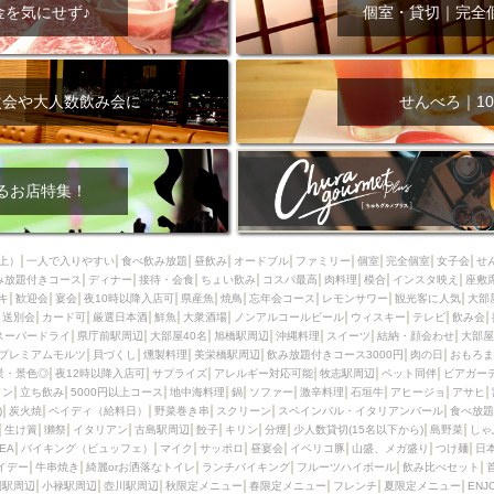
000円
肉の日
おもろまち駅周辺
オープンテラス
マトン・ラ
金を気にせず♪
個室・貸切｜完全
エビ
カレー
チャージ無し
牡蠣
夜景・景色◎
夜12時以降
牧志駅周辺
ペット同伴
ビアガーデン
チーズ
天ぷら
ラ
スメ
沖縄そば
串揚げ
バレンタイン
立ち飲み
5000円以上
次会や大人数飲み会に
せんべろ｜10
理
石垣牛
アヒージョ
アサヒ
割烹
女性専用トイレあり
スペシャルディナー
ホルモン(もつ)
炭火焼
ペイディ（給料日）
インバル・イタリアンバール
食べ放題
動物カフェ＆バー
屋富祖地
るお店特集！
ジビエ
安里駅周辺
アジア・エスニック
熱燗
生け簀
獺祭
分煙
少人数貸切(15名以下から)
島野菜
しゃぶしゃぶ
パクチー
上）
一人で入りやすい
食べ飲み放題
昼飲み
オードブル
ファミリー
個室
完全個室
女子会
せ
み放題付きコース
電気ブラン
ディナー
エビスビール
接待・会食
ちょい飲み
ウェディング
コスパ最高
肉料理
58KACHA-SEA
模合
インスタ映え
バイ
座敷
キ
歓迎会
宴会
夜10時以降入店可
県産魚
焼鳥
忘年会コース
レモンサワー
観光客に人気
大部
昼宴会
イベリコ豚
山盛、メガ盛り
つけ麺
日本そば
冬
送別会
カード可
厳選日本酒
鮮魚
大衆酒場
ノンアルコールビール
ウィスキー
テレビ
飲み会
スーパードライ
県庁前駅周辺
大部屋40名
旭橋駅周辺
沖縄料理
スイーツ
結納・顔会わせ
大部屋
中華
お好み焼き・もんじゃ
オーガニック
プレミアムフライデー
プレミアムモルツ
貝づくし
燻製料理
美栄橋駅周辺
飲み放題付きコース3000円
肉の日
おもろま
レ
ランチバイキング
フルーツハイボール
飲み比べセット
首里
景・景色◎
夜12時以降入店可
サプライズ
アレルギー対応可能
牧志駅周辺
ペット同伴
ビアガー
イン
立ち飲み
5000円以上コース
地中海料理
鍋
ソファー
激辛料理
石垣牛
アヒージョ
アサヒ
鉄板焼き
幹事様特典
おばんざい
チーズタッカルビ
奥武山公園
)
炭火焼
ペイディ（給料日）
野菜巻き串
スクリーン
スペインバル・イタリアンバール
食べ放題
生け簀
獺祭
イタリアン
古島駅周辺
餃子
キリン
分煙
少人数貸切(15名以下から)
島野菜
しゃ
定メニュー
春限定メニュー
フレンチ
夏限定メニュー
ENJOY 
SEA
バイキング（ビュッフェ）
マイク
サッポロ
昼宴会
イベリコ豚
山盛、メガ盛り
つけ麺
日
駅周辺
シードル
那覇空港駅周辺
儀保駅周辺
イデー
牛串焼き
綺麗orお洒落なトイレ
ランチバイキング
フルーツハイボール
飲み比べセット
園駅周辺
小禄駅周辺
壺川駅周辺
秋限定メニュー
春限定メニュー
フレンチ
夏限定メニュー
ENJ