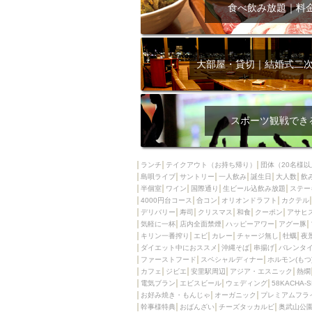
飲み放題付きコース3
食べ飲み放題｜料
キリン一番搾り
アレルギー対応可能
ダイエット中におス
大部屋・貸切｜結婚式二
ソファー
激辛料
ファーストフード
スクリーン
スペ
スポーツ観戦でき
カニ
カフェ
餃子
キリン
ランチ
テイクアウト（お持ち帰り）
団体（20名様以
島唄ライブ
サントリー
一人飲み
ホッピー
誕生日
大人数
焼肉
飲
半個室
ワイン
国際通り
生ビール込飲み放題
ステー
マイク
サッポロ
4000円台コース
合コン
オリオンドラフト
カクテル
デリバリー
寿司
クリスマス
和食
クーポン
アサヒ
市立病院前駅周辺
気軽に一杯
店内全面禁煙
ハッピーアワー
アグー豚
綺麗orお洒落なトイ
キリン一番搾り
エビ
カレー
チャージ無し
牡蠣
夜
ダイエット中におススメ
沖縄そば
串揚げ
バレンタ
クラフトビール
ファーストフード
スペシャルディナー
ホルモン(もつ
カフェ
ジビエ
安里駅周辺
アジア・エスニック
熱燗
壺川駅周辺
秋限
電気ブラン
エビスビール
ウェディング
58KACHA-
ラクレット
赤嶺
お好み焼き・もんじゃ
オーガニック
プレミアムフラ
幹事様特典
おばんざい
チーズタッカルビ
奥武山公