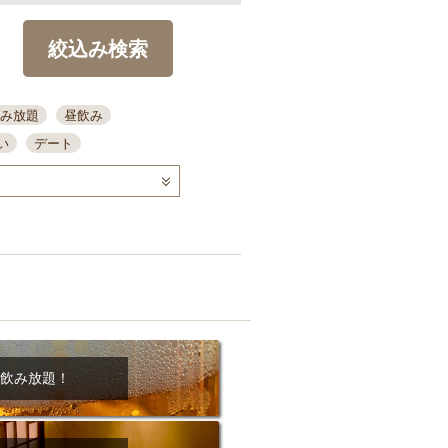
絞込み検索
み放題
昼飲み
い
デート
コース
ディナー
念日
泡盛
喫煙可
ーキ
歓迎会
宴会
部屋30名
カウンター
カクテル
送別会
ビ
飲み会
掘りごたつ
クーポン
結納・顔会わせ
飲み放題！
全面禁煙