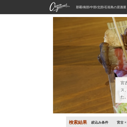
那覇/南部/中部/北部/石垣島の居酒
宮
ス
た
検索結果
絞込み条件
宮古