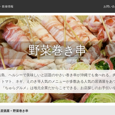
屋・飲食情報
お問い合
野菜巻き串
古島、ヘルシーで美味しいと話題のやさい巻き串が沖縄でも食べれる、
、トマト、ネギ、えのき等人気のメニューが多数ある人気の居酒屋をあ
。『ちゅらグルメ』は地元企業だからこそできる、お店探しのお手伝い
×
居酒屋
×
野菜巻き串