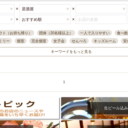
×
×
×
×
ウト（お持ち帰り）
団体（20名様以上）
一人で入りやすい
食べ飲
ミリー
個室
完全個室
女子会
せんべろ
キッズルーム
安
唄ライブ
サントリー
一人飲み
誕生日
大人数
飲み放題付き
キーワードをもっと見る
い飲み
コスパ最高
肉料理
模合
インスタ映え
座敷席
記
まで営業
半個室
ワイン
国際通り
生ビール込飲み放題
ステ
県産魚
焼鳥
忘年会コース
レモンサワー
観光客に人気
大
名
落ち着いた空間
4000円台コース
合コン
オリオンドラフト
1
本酒
鮮魚
大衆酒場
ノンアルコールビール
ウィスキー
テレ
ピザ
焼酎
カラオケ
デリバリー
寿司
クリスマス
和食
イ
県庁前駅周辺
大部屋40名
旭橋駅周辺
沖縄料理
スイーツ
生ビール込み
オリオン
海ぶどう
パスタ
民謡・生演奏
気軽に一杯
店内
アグー豚
プレミアムモルツ
貝づくし
燻製料理
美栄橋駅周辺