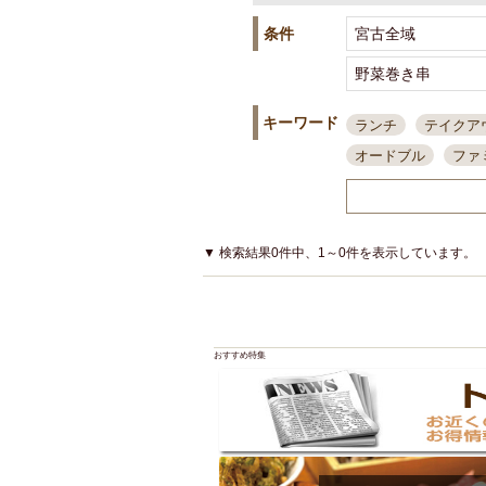
条件
キーワード
ランチ
テイクア
オードブル
ファ
スポーツ観戦
島
接待・会食
ちょ
結婚式二次会
朝
▼ 検索結果0件中、1～0件を表示しています。
夜10時以降入店可
貸切可
大部屋20
カード可
厳選日
おすすめ特集
3000円台コース
アサヒスーパードラ
大部屋50名以上～
ハッピーアワー