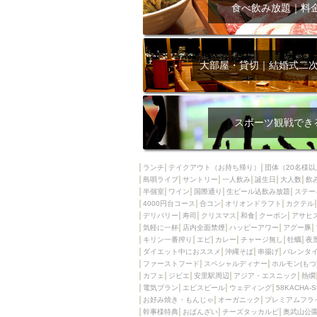
飲み放題付きコース3
食べ飲み放題｜料
キリン一番搾り
アレルギー対応可能
ダイエット中におス
大部屋・貸切｜結婚式二
ソファー
激辛料
ファーストフード
スクリーン
スペ
スポーツ観戦でき
カニ
カフェ
餃子
キリン
ランチ
テイクアウト（お持ち帰り）
団体（20名様以
島唄ライブ
サントリー
一人飲み
ホッピー
誕生日
大人数
焼肉
飲
半個室
ワイン
国際通り
生ビール込飲み放題
ステー
マイク
サッポロ
4000円台コース
合コン
オリオンドラフト
カクテル
デリバリー
寿司
クリスマス
和食
クーポン
アサヒ
市立病院前駅周辺
気軽に一杯
店内全面禁煙
ハッピーアワー
アグー豚
綺麗orお洒落なトイ
キリン一番搾り
エビ
カレー
チャージ無し
牡蠣
夜
ダイエット中におススメ
沖縄そば
串揚げ
バレンタ
クラフトビール
ファーストフード
スペシャルディナー
ホルモン(もつ
カフェ
ジビエ
安里駅周辺
アジア・エスニック
熱燗
壺川駅周辺
秋限
電気ブラン
エビスビール
ウェディング
58KACHA-
ラクレット
赤嶺
お好み焼き・もんじゃ
オーガニック
プレミアムフラ
幹事様特典
おばんざい
チーズタッカルビ
奥武山公