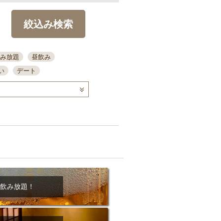
絞込み検索
み放題
昼飲み
い
デート
コース
ディナー
念日
泡盛
喫煙可
ーキ
歓迎会
宴会
部屋30名
カウンター
カクテル
送別会
ビ
飲み会
掘りごたつ
クーポン
結納・顔会わせ
飲み放題！
全面禁煙