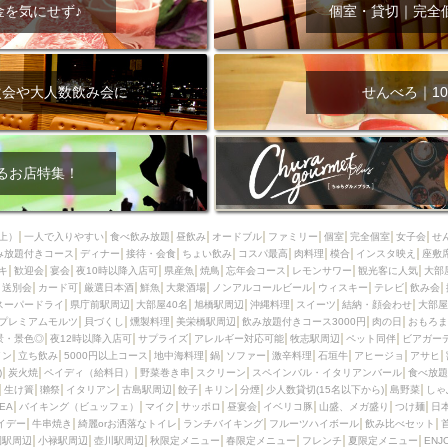
000円
肉の日
おもろまち駅周辺
オープンテラス
マトン・ラ
金を気にせず♪
個室・貸切｜完全
エビ
カレー
チャージ無し
牡蠣
夜景・景色◎
夜12時以降
牧志駅周辺
ペット同伴
ビアガーデン
チーズ
天ぷら
ラ
スメ
沖縄そば
串揚げ
バレンタイン
立ち飲み
5000円以上
次会や大人数飲み会に
せんべろ｜10
理
石垣牛
アヒージョ
アサヒ
割烹
女性専用トイレあり
スペシャルディナー
ホルモン(もつ)
炭火焼
ペイディ（給料日）
インバル・イタリアンバール
食べ放題
動物カフェ＆バー
屋富祖地
るお店特集！
ジビエ
安里駅周辺
アジア・エスニック
熱燗
生け簀
獺祭
分煙
少人数貸切(15名以下から)
島野菜
しゃぶしゃぶ
パクチー
上）
一人で入りやすい
食べ飲み放題
昼飲み
オードブル
ファミリー
個室
完全個室
女子会
せ
み放題付きコース
電気ブラン
ディナー
エビスビール
接待・会食
ちょい飲み
ウェディング
コスパ最高
肉料理
58KACHA-SEA
模合
インスタ映え
バイ
座敷
キ
歓迎会
宴会
夜10時以降入店可
県産魚
焼鳥
忘年会コース
レモンサワー
観光客に人気
大部
昼宴会
イベリコ豚
山盛、メガ盛り
つけ麺
日本そば
冬
送別会
カード可
厳選日本酒
鮮魚
大衆酒場
ノンアルコールビール
ウィスキー
テレビ
飲み会
スーパードライ
県庁前駅周辺
大部屋40名
旭橋駅周辺
沖縄料理
スイーツ
結納・顔会わせ
大部屋
中華
お好み焼き・もんじゃ
オーガニック
プレミアムフライデー
プレミアムモルツ
貝づくし
燻製料理
美栄橋駅周辺
飲み放題付きコース3000円
肉の日
おもろま
レ
ランチバイキング
フルーツハイボール
飲み比べセット
首里
景・景色◎
夜12時以降入店可
サプライズ
アレルギー対応可能
牧志駅周辺
ペット同伴
ビアガー
イン
立ち飲み
5000円以上コース
地中海料理
鍋
ソファー
激辛料理
石垣牛
アヒージョ
アサヒ
鉄板焼き
幹事様特典
おばんざい
チーズタッカルビ
奥武山公園
)
炭火焼
ペイディ（給料日）
野菜巻き串
スクリーン
スペインバル・イタリアンバール
食べ放題
生け簀
獺祭
イタリアン
古島駅周辺
餃子
キリン
分煙
少人数貸切(15名以下から)
島野菜
しゃ
定メニュー
春限定メニュー
フレンチ
夏限定メニュー
ENJOY 
SEA
バイキング（ビュッフェ）
マイク
サッポロ
昼宴会
イベリコ豚
山盛、メガ盛り
つけ麺
日
駅周辺
シードル
那覇空港駅周辺
儀保駅周辺
イデー
牛串焼き
綺麗orお洒落なトイレ
ランチバイキング
フルーツハイボール
飲み比べセット
園駅周辺
小禄駅周辺
壺川駅周辺
秋限定メニュー
春限定メニュー
フレンチ
夏限定メニュー
ENJ