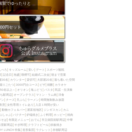
ム肉
洋食
個室でゆったりと
入店可
サプライズ
ーメン
時間無制飲み放題
コース
地中海料理
鍋
00円セット
入店１時間が安い
野菜巻き串
区
ジンギスカン
イタリアン
古島駅周辺
炉端焼き
ふぐ料理
んべろ
キッズルーム
安い
デート
スポーツ観戦
キング（ビュッフェ）
席
記念日
泡盛
喫煙可
結婚式二次会
朝まで営業
屋30名
カウンター
貸切可
大部屋20名
落ち着いた空間
限定メニュー
おでん
掘りごたつ
3000円台コース
ピザ
焼酎
カラオケ
50名以上～
オリオン
海ぶどう
パスタ
民謡・生演奏
牛串焼き
ち駅周辺
オープンテラス
マトン・ラム肉
洋食
駅周辺
やぎ料理
デン
チーズ
天ぷら
ラーメン
時間無制飲み放題
割烹
女性専用トイレあり
入店１時間が安い
駅周辺
小禄駅周辺
動物カフェ＆バー
屋富祖地区
ジンギスカン
カニ
ぶしゃぶ
パクチー
炉端焼き
ふぐ料理
ホッピー
焼肉
LUNCH 特集
造形集団
本そば
冬限定メニュー
おでん
市立病院前駅周辺
中華
首里駅周辺
やぎ料理
クラフトビール
鉄板焼き
OY LUNCH 特集
造形集団
ラクレット
赤嶺駅周辺