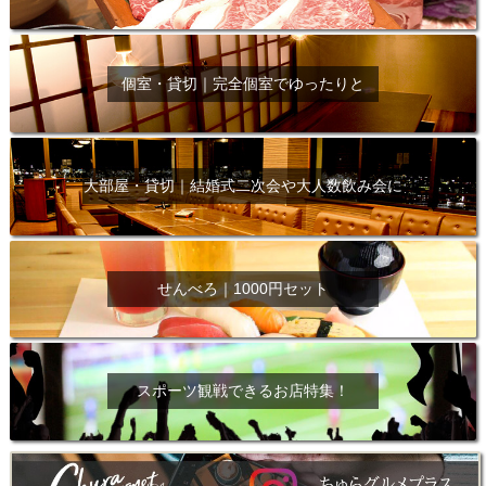
個室・貸切｜完全個室でゆったりと
大部屋・貸切｜結婚式二次会や大人数飲み会に
せんべろ｜1000円セット
スポーツ観戦できるお店特集！