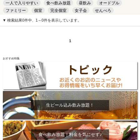
一人で入りやすい
食べ飲み放題
昼飲み
オードブル
ファミリー
個室
完全個室
女子会
せんべろ
キッズルーム
安い
デート
▼ 検索結果0件中、1～0件を表示しています。
1
おすすめ特集
生ビール込み飲み放題！
食べ飲み放題｜料金を気にせず♪