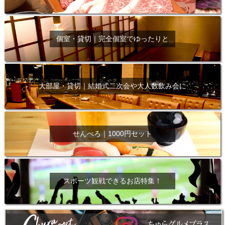
個室・貸切｜完全個室でゆったりと
大部屋・貸切｜結婚式二次会や大人数飲み会に
せんべろ｜1000円セット
スポーツ観戦できるお店特集！