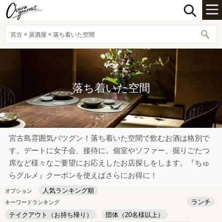
宮古 × 居酒屋 × 落ち着いた空間
落ち着いた空間
宮古島雰囲気バツグン！落ち着いた空間で飲むお酒は格別で
す。デートに女子会、接待に。個室やソファー、掘りごたつ
席など様々なご要望にお応えしたお店探しをします。『ちゅ
らグルメ』クーポンを使えばさらにお得に！
人気ランキング順
オプション
ランチ
キーワードランキング
テイクアウト（お持ち帰り）
団体（20名様以上）