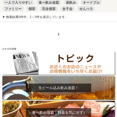
一人で入りやすい
食べ飲み放題
昼飲み
オードブル
ファミリー
個室
完全個室
女子会
せんべろ
キッズルーム
安い
デート
▼ 検索結果0件中、1～0件を表示しています。
1
おすすめ特集
生ビール込み飲み放題！
食べ飲み放題｜料金を気にせず♪