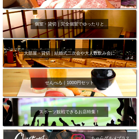
個室・貸切｜完全個室でゆったりと
大部屋・貸切｜結婚式二次会や大人数飲み会に
せんべろ｜1000円セット
スポーツ観戦できるお店特集！