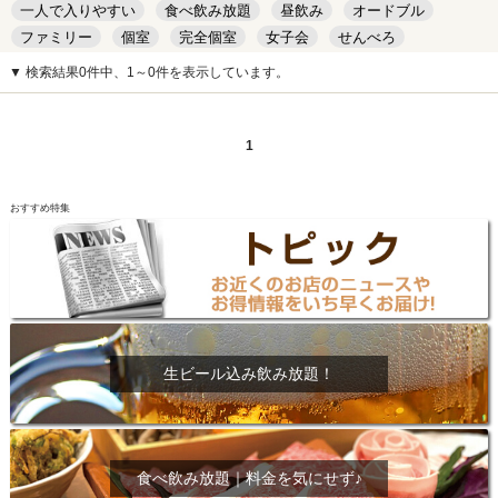
一人で入りやすい
食べ飲み放題
昼飲み
オードブル
ファミリー
個室
完全個室
女子会
せんべろ
キッズルーム
安い
デート
▼ 検索結果0件中、1～0件を表示しています。
1
おすすめ特集
生ビール込み飲み放題！
食べ飲み放題｜料金を気にせず♪