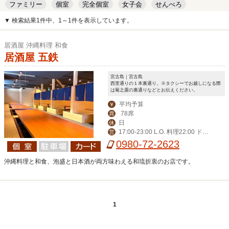
ファミリー
個室
完全個室
女子会
せんべろ
キッズルーム
安い
デート
▼ 検索結果1件中、1～1件を表示しています。
居酒屋 沖縄料理 和食
居酒屋 五鉄
宮古島｜宮古島
西里通りの１本裏通り。※タクシーでお越しになる際
は菊之露の裏通りなどとお伝えください。
平均予算
￥
78席
席
日
休
17:00-23:00 L.O. 料理22:00 ドリ
営
ンク22:30
0980-72-2623
沖縄料理と和食、泡盛と日本酒が両方味わえる和琉折衷のお店です。
1