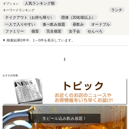
人気ランキング順
オプション
ランチ
キーワードランキング
テイクアウト（お持ち帰り）
団体（20名様以上）
一人で入りやすい
食べ飲み放題
昼飲み
オードブル
ファミリー
個室
完全個室
女子会
せんべろ
キッズルーム
安い
デート
▼ 検索結果0件中、1～0件を表示しています。
1
おすすめ特集
生ビール込み飲み放題！