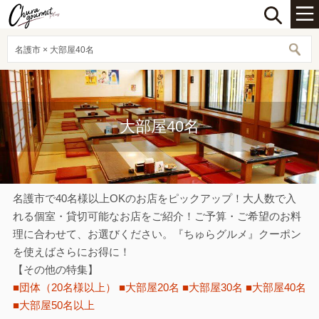
名護市 × 大部屋40名
大部屋40名
名護市で40名様以上OKのお店をピックアップ！大人数で入
れる個室・貸切可能なお店をご紹介！ご予算・ご希望のお料
理に合わせて、お選びください。『ちゅらグルメ』クーポン
を使えばさらにお得に！
【その他の特集】
■団体（20名様以上）
■大部屋20名
■大部屋30名
■大部屋40名
■大部屋50名以上