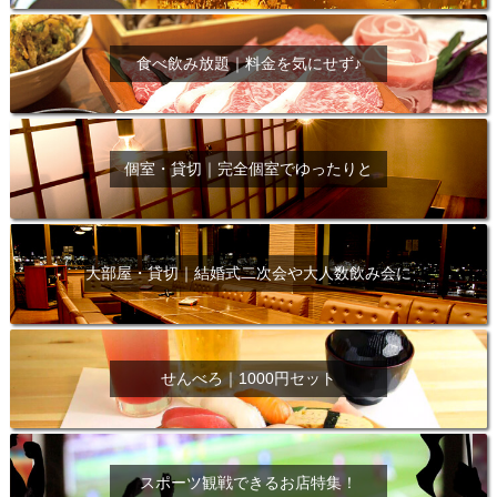
食べ飲み放題｜料金を気にせず♪
個室・貸切｜完全個室でゆったりと
大部屋・貸切｜結婚式二次会や大人数飲み会に
せんべろ｜1000円セット
スポーツ観戦できるお店特集！