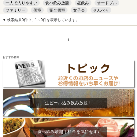
一人で入りやすい
食べ飲み放題
昼飲み
オードブル
ファミリー
個室
完全個室
女子会
せんべろ
キッズルーム
安い
デート
▼ 検索結果0件中、1～0件を表示しています。
1
おすすめ特集
生ビール込み飲み放題！
食べ飲み放題｜料金を気にせず♪