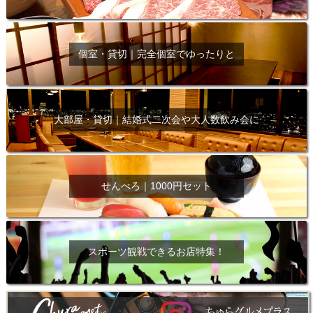
個室・貸切｜完全個室でゆったりと
大部屋・貸切｜結婚式二次会や大人数飲み会に
せんべろ｜1000円セット
スポーツ観戦できるお店特集！