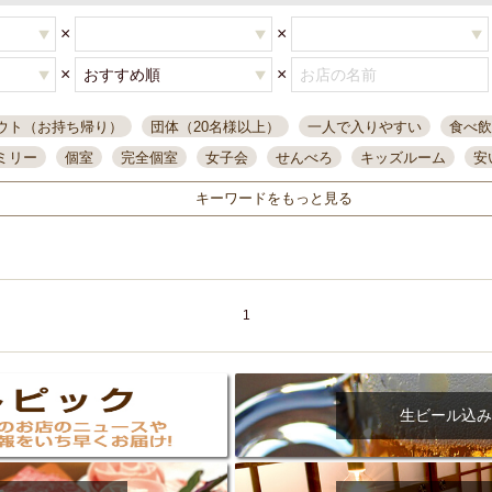
×
×
×
×
ウト（お持ち帰り）
団体（20名様以上）
一人で入りやすい
食べ飲
ミリー
個室
完全個室
女子会
せんべろ
キッズルーム
安
唄ライブ
サントリー
一人飲み
誕生日
大人数
飲み放題付き
キーワードをもっと見る
い飲み
コスパ最高
肉料理
模合
インスタ映え
座敷席
記
まで営業
半個室
ワイン
国際通り
生ビール込飲み放題
ステ
県産魚
焼鳥
忘年会コース
レモンサワー
観光客に人気
大
名
落ち着いた空間
4000円台コース
合コン
オリオンドラフト
1
本酒
鮮魚
大衆酒場
ノンアルコールビール
ウィスキー
テレ
ピザ
焼酎
カラオケ
デリバリー
寿司
クリスマス
和食
イ
県庁前駅周辺
大部屋40名
旭橋駅周辺
沖縄料理
スイーツ
生ビール込み
オリオン
海ぶどう
パスタ
民謡・生演奏
気軽に一杯
店内
アグー豚
プレミアムモルツ
貝づくし
燻製料理
美栄橋駅周辺