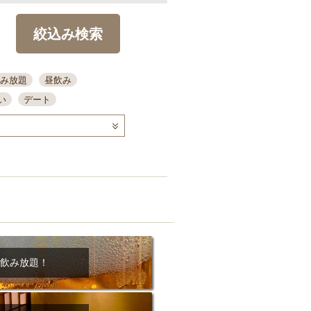
絞込み検索
み放題
昼飲み
い
デート
コース
ディナー
念日
泡盛
喫煙可
ーキ
歓迎会
宴会
部屋30名
カウンター
カクテル
送別会
ビ
飲み会
掘りごたつ
クーポン
結納・顔会わせ
飲み放題！
全面禁煙