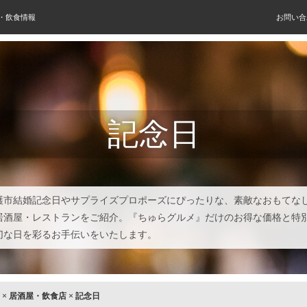
屋・飲食情報
お問い合
記念日
護市結婚記念日やサプライズプロポーズにぴったりな、素敵なおもてな
居酒屋・レストランをご紹介。『ちゅらグルメ』だけのお得な価格と特
切な日を彩るお手伝いをいたします。
×
居酒屋・飲食店
×
記念日