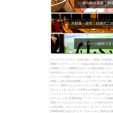
飲み放題付きコース3
食べ飲み放題｜料
キリン一番搾り
アレルギー対応可能
ダイエット中におス
大部屋・貸切｜結婚式二
ソファー
激辛料
ファーストフード
スクリーン
スペ
スポーツ観戦でき
カニ
カフェ
餃子
キリン
ランチ
テイクアウト（お持ち帰り）
団体（20名様以
島唄ライブ
サントリー
一人飲み
ホッピー
誕生日
大人数
焼肉
飲
半個室
ワイン
国際通り
生ビール込飲み放題
ステー
マイク
サッポロ
4000円台コース
合コン
オリオンドラフト
カクテル
デリバリー
寿司
クリスマス
和食
クーポン
アサヒ
市立病院前駅周辺
気軽に一杯
店内全面禁煙
ハッピーアワー
アグー豚
綺麗orお洒落なトイ
キリン一番搾り
エビ
カレー
チャージ無し
牡蠣
夜
ダイエット中におススメ
沖縄そば
串揚げ
バレンタ
クラフトビール
ファーストフード
スペシャルディナー
ホルモン(もつ
カフェ
ジビエ
安里駅周辺
アジア・エスニック
熱燗
壺川駅周辺
秋限
電気ブラン
エビスビール
ウェディング
58KACHA-
ラクレット
赤嶺
お好み焼き・もんじゃ
オーガニック
プレミアムフラ
幹事様特典
おばんざい
チーズタッカルビ
奥武山公