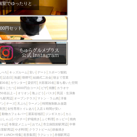
ム肉
洋食
個室でゆったりと
入店可
サプライズ
ーメン
時間無制飲み放題
コース
地中海料理
鍋
00円セット
入店１時間が安い
野菜巻き串
区
ジンギスカン
イタリアン
古島駅周辺
炉端焼き
ふぐ料理
んべろ
キッズルーム
安い
デート
スポーツ観戦
キング（ビュッフェ）
席
記念日
泡盛
喫煙可
結婚式二次会
朝まで営業
屋30名
カウンター
貸切可
大部屋20名
落ち着いた空間
限定メニュー
おでん
掘りごたつ
3000円台コース
ピザ
焼酎
カラオケ
50名以上～
オリオン
海ぶどう
パスタ
民謡・生演奏
牛串焼き
ち駅周辺
オープンテラス
マトン・ラム肉
洋食
駅周辺
やぎ料理
デン
チーズ
天ぷら
ラーメン
時間無制飲み放題
割烹
女性専用トイレあり
入店１時間が安い
駅周辺
小禄駅周辺
動物カフェ＆バー
屋富祖地区
ジンギスカン
カニ
ぶしゃぶ
パクチー
炉端焼き
ふぐ料理
ホッピー
焼肉
LUNCH 特集
造形集団
本そば
冬限定メニュー
おでん
市立病院前駅周辺
中華
首里駅周辺
やぎ料理
クラフトビール
鉄板焼き
OY LUNCH 特集
造形集団
ラクレット
赤嶺駅周辺