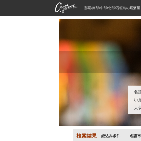
那覇/南部/中部/北部/石垣島の居酒
名
い
大
検索結果
絞込み条件
名護市