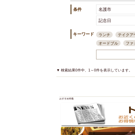
条件
キーワード
ランチ
テイクア
オードブル
ファ
スポーツ観戦
島
接待・会食
ちょ
結婚式二次会
朝
▼ 検索結果0件中、1～0件を表示しています。
夜10時以降入店可
貸切可
大部屋20
カード可
厳選日
おすすめ特集
3000円台コース
アサヒスーパードラ
大部屋50名以上～
ハッピーアワー