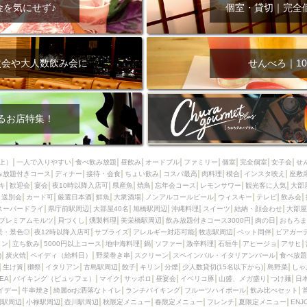
000円
肉の日
おもろまち駅周辺
オープンテラス
マトン・ラ
金を気にせず♪
個室・貸切｜完全
エビ
カレー
チャージ無し
牡蠣
夜景・景色◎
夜12時以降
牧志駅周辺
ペット同伴
ビアガーデン
チーズ
天ぷら
ラ
スメ
沖縄そば
串揚げ
バレンタイン
立ち飲み
5000円以上
次会や大人数飲み会に
せんべろ｜10
理
石垣牛
アヒージョ
アサヒ
割烹
女性専用トイレあり
スペシャルディナー
ホルモン(もつ)
炭火焼
ペイディ（給料日）
インバル・イタリアンバール
食べ放題
動物カフェ＆バー
屋富祖地
るお店特集！
ジビエ
安里駅周辺
アジア・エスニック
熱燗
生け簀
獺祭
分煙
少人数貸切(15名以下から)
島野菜
しゃぶしゃぶ
パクチー
上）
一人で入りやすい
食べ飲み放題
昼飲み
オードブル
ファミリー
個室
完全個室
女子会
せ
み放題付きコース
電気ブラン
ディナー
エビスビール
接待・会食
ちょい飲み
ウェディング
コスパ最高
肉料理
58KACHA-SEA
模合
インスタ映え
バイ
座敷
キ
歓迎会
宴会
夜10時以降入店可
県産魚
焼鳥
忘年会コース
レモンサワー
観光客に人気
大部
昼宴会
イベリコ豚
山盛、メガ盛り
つけ麺
日本そば
冬
送別会
カード可
厳選日本酒
鮮魚
大衆酒場
ノンアルコールビール
ウィスキー
テレビ
飲み会
スーパードライ
県庁前駅周辺
大部屋40名
旭橋駅周辺
沖縄料理
スイーツ
結納・顔会わせ
大部屋
中華
お好み焼き・もんじゃ
オーガニック
プレミアムフライデー
プレミアムモルツ
貝づくし
燻製料理
美栄橋駅周辺
飲み放題付きコース3000円
肉の日
おもろま
レ
ランチバイキング
フルーツハイボール
飲み比べセット
首里
景・景色◎
夜12時以降入店可
サプライズ
アレルギー対応可能
牧志駅周辺
ペット同伴
ビアガー
イン
立ち飲み
5000円以上コース
地中海料理
鍋
ソファー
激辛料理
石垣牛
アヒージョ
アサヒ
鉄板焼き
幹事様特典
おばんざい
チーズタッカルビ
奥武山公園
)
炭火焼
ペイディ（給料日）
野菜巻き串
スクリーン
スペインバル・イタリアンバール
食べ放題
生け簀
獺祭
イタリアン
古島駅周辺
餃子
キリン
分煙
少人数貸切(15名以下から)
島野菜
しゃ
定メニュー
春限定メニュー
フレンチ
夏限定メニュー
ENJOY 
SEA
バイキング（ビュッフェ）
マイク
サッポロ
昼宴会
イベリコ豚
山盛、メガ盛り
つけ麺
日
駅周辺
シードル
那覇空港駅周辺
儀保駅周辺
イデー
牛串焼き
綺麗orお洒落なトイレ
ランチバイキング
フルーツハイボール
飲み比べセット
園駅周辺
小禄駅周辺
壺川駅周辺
秋限定メニュー
春限定メニュー
フレンチ
夏限定メニュー
ENJ