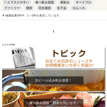
一人で入りやすい
食べ飲み放題
昼飲み
オードブル
ファミリー
個室
完全個室
女子会
せんべろ
キッズルーム
安い
デート
▼ 検索結果0件中、1～0件を表示しています。
1
おすすめ特集
生ビール込み飲み放題！
食べ飲み放題｜料金を気にせず♪