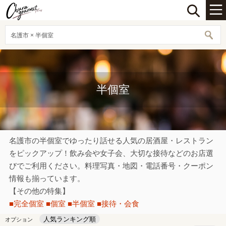
名護市 × 半個室
半個室
名護市の半個室でゆったり話せる人気の居酒屋・レストラン
をピックアップ！飲み会や女子会、大切な接待などのお店選
びでご利用ください。料理写真・地図・電話番号・クーポン
情報も揃っています。
【その他の特集】
■完全個室
■個室
■半個室
■接待・会食
人気ランキング順
オプション