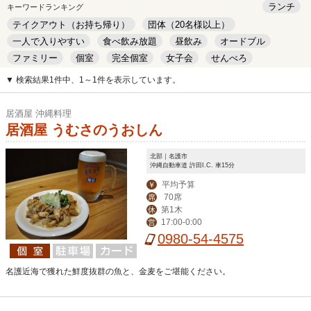
ランチ
キーワードランキング
テイクアウト（お持ち帰り）
団体（20名様以上）
一人で入りやすい
食べ飲み放題
昼飲み
オードブル
ファミリー
個室
完全個室
女子会
せんべろ
キッズルーム
安い
デート
▼ 検索結果1件中、1～1件を表示しています。
居酒屋 沖縄料理
居酒屋 うむさのうおしん
北部｜名護市
沖縄自動車道 許田I.C. 車15分
平均予算
￥
70席
席
第1木
休
17:00-0:00
営
0980-54-4575
名護近海で獲れた鮮度抜群の魚と、金麦をご堪能ください。