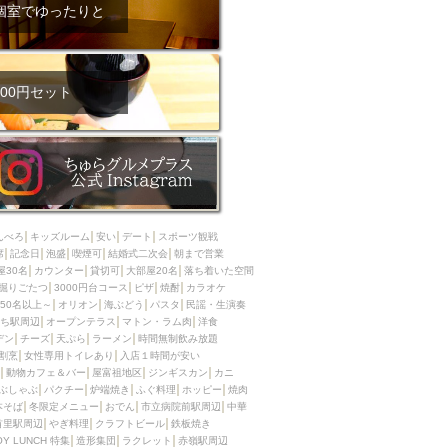
ム肉
洋食
個室でゆったりと
入店可
サプライズ
ーメン
時間無制飲み放題
コース
地中海料理
鍋
00円セット
入店１時間が安い
野菜巻き串
区
ジンギスカン
イタリアン
古島駅周辺
炉端焼き
ふぐ料理
んべろ
キッズルーム
安い
デート
スポーツ観戦
キング（ビュッフェ）
席
記念日
泡盛
喫煙可
結婚式二次会
朝まで営業
屋30名
カウンター
貸切可
大部屋20名
落ち着いた空間
限定メニュー
おでん
掘りごたつ
3000円台コース
ピザ
焼酎
カラオケ
50名以上～
オリオン
海ぶどう
パスタ
民謡・生演奏
牛串焼き
ち駅周辺
オープンテラス
マトン・ラム肉
洋食
駅周辺
やぎ料理
デン
チーズ
天ぷら
ラーメン
時間無制飲み放題
割烹
女性専用トイレあり
入店１時間が安い
駅周辺
小禄駅周辺
動物カフェ＆バー
屋富祖地区
ジンギスカン
カニ
ぶしゃぶ
パクチー
炉端焼き
ふぐ料理
ホッピー
焼肉
LUNCH 特集
造形集団
本そば
冬限定メニュー
おでん
市立病院前駅周辺
中華
首里駅周辺
やぎ料理
クラフトビール
鉄板焼き
OY LUNCH 特集
造形集団
ラクレット
赤嶺駅周辺