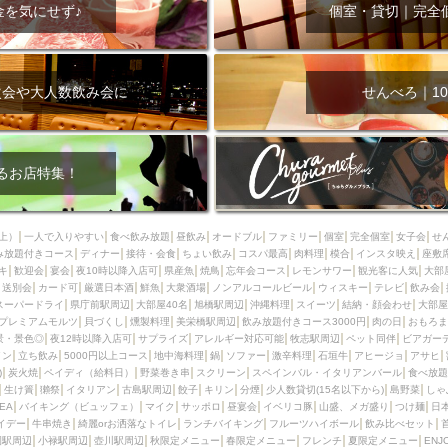
000円
肉の日
おもろまち駅周辺
オープンテラス
マトン・ラ
金を気にせず♪
個室・貸切｜完全
エビ
カレー
チャージ無し
牡蠣
夜景・景色◎
夜12時以降
牧志駅周辺
ペット同伴
ビアガーデン
チーズ
天ぷら
ラ
スメ
沖縄そば
串揚げ
バレンタイン
立ち飲み
5000円以上
次会や大人数飲み会に
せんべろ｜10
理
石垣牛
アヒージョ
アサヒ
割烹
女性専用トイレあり
スペシャルディナー
ホルモン(もつ)
炭火焼
ペイディ（給料日）
インバル・イタリアンバール
食べ放題
動物カフェ＆バー
屋富祖地
るお店特集！
ジビエ
安里駅周辺
アジア・エスニック
熱燗
生け簀
獺祭
分煙
少人数貸切(15名以下から)
島野菜
しゃぶしゃぶ
パクチー
上）
一人で入りやすい
食べ飲み放題
昼飲み
オードブル
ファミリー
個室
完全個室
女子会
せ
み放題付きコース
電気ブラン
ディナー
エビスビール
接待・会食
ちょい飲み
ウェディング
コスパ最高
肉料理
58KACHA-SEA
模合
インスタ映え
バイ
座敷
キ
歓迎会
宴会
夜10時以降入店可
県産魚
焼鳥
忘年会コース
レモンサワー
観光客に人気
大部
昼宴会
イベリコ豚
山盛、メガ盛り
つけ麺
日本そば
冬
送別会
カード可
厳選日本酒
鮮魚
大衆酒場
ノンアルコールビール
ウィスキー
テレビ
飲み会
スーパードライ
県庁前駅周辺
大部屋40名
旭橋駅周辺
沖縄料理
スイーツ
結納・顔会わせ
大部屋
中華
お好み焼き・もんじゃ
オーガニック
プレミアムフライデー
プレミアムモルツ
貝づくし
燻製料理
美栄橋駅周辺
飲み放題付きコース3000円
肉の日
おもろま
レ
ランチバイキング
フルーツハイボール
飲み比べセット
首里
景・景色◎
夜12時以降入店可
サプライズ
アレルギー対応可能
牧志駅周辺
ペット同伴
ビアガー
イン
立ち飲み
5000円以上コース
地中海料理
鍋
ソファー
激辛料理
石垣牛
アヒージョ
アサヒ
鉄板焼き
幹事様特典
おばんざい
チーズタッカルビ
奥武山公園
)
炭火焼
ペイディ（給料日）
野菜巻き串
スクリーン
スペインバル・イタリアンバール
食べ放題
生け簀
獺祭
イタリアン
古島駅周辺
餃子
キリン
分煙
少人数貸切(15名以下から)
島野菜
しゃ
定メニュー
春限定メニュー
フレンチ
夏限定メニュー
ENJOY 
SEA
バイキング（ビュッフェ）
マイク
サッポロ
昼宴会
イベリコ豚
山盛、メガ盛り
つけ麺
日
駅周辺
シードル
那覇空港駅周辺
儀保駅周辺
イデー
牛串焼き
綺麗orお洒落なトイレ
ランチバイキング
フルーツハイボール
飲み比べセット
園駅周辺
小禄駅周辺
壺川駅周辺
秋限定メニュー
春限定メニュー
フレンチ
夏限定メニュー
ENJ