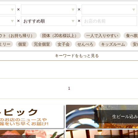
×
×
×
×
ウト（お持ち帰り）
団体（20名様以上）
一人で入りやすい
食べ飲
ミリー
個室
完全個室
女子会
せんべろ
キッズルーム
安
唄ライブ
サントリー
一人飲み
誕生日
大人数
飲み放題付き
キーワードをもっと見る
い飲み
コスパ最高
肉料理
模合
インスタ映え
座敷席
記
まで営業
半個室
ワイン
国際通り
生ビール込飲み放題
ステ
県産魚
焼鳥
忘年会コース
レモンサワー
観光客に人気
大
名
落ち着いた空間
4000円台コース
合コン
オリオンドラフト
1
本酒
鮮魚
大衆酒場
ノンアルコールビール
ウィスキー
テレ
ピザ
焼酎
カラオケ
デリバリー
寿司
クリスマス
和食
イ
県庁前駅周辺
大部屋40名
旭橋駅周辺
沖縄料理
スイーツ
生ビール込み
オリオン
海ぶどう
パスタ
民謡・生演奏
気軽に一杯
店内
アグー豚
プレミアムモルツ
貝づくし
燻製料理
美栄橋駅周辺