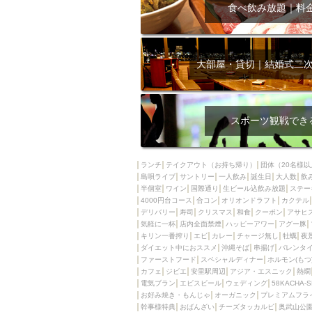
飲み放題付きコース3
食べ飲み放題｜料
キリン一番搾り
アレルギー対応可能
ダイエット中におス
大部屋・貸切｜結婚式二
ソファー
激辛料
ファーストフード
スクリーン
スペ
スポーツ観戦でき
カニ
カフェ
餃子
キリン
ランチ
テイクアウト（お持ち帰り）
団体（20名様以
島唄ライブ
サントリー
一人飲み
ホッピー
誕生日
大人数
焼肉
飲
半個室
ワイン
国際通り
生ビール込飲み放題
ステー
マイク
サッポロ
4000円台コース
合コン
オリオンドラフト
カクテル
デリバリー
寿司
クリスマス
和食
クーポン
アサヒ
市立病院前駅周辺
気軽に一杯
店内全面禁煙
ハッピーアワー
アグー豚
綺麗orお洒落なトイ
キリン一番搾り
エビ
カレー
チャージ無し
牡蠣
夜
ダイエット中におススメ
沖縄そば
串揚げ
バレンタ
クラフトビール
ファーストフード
スペシャルディナー
ホルモン(もつ
カフェ
ジビエ
安里駅周辺
アジア・エスニック
熱燗
壺川駅周辺
秋限
電気ブラン
エビスビール
ウェディング
58KACHA-
ラクレット
赤嶺
お好み焼き・もんじゃ
オーガニック
プレミアムフラ
幹事様特典
おばんざい
チーズタッカルビ
奥武山公