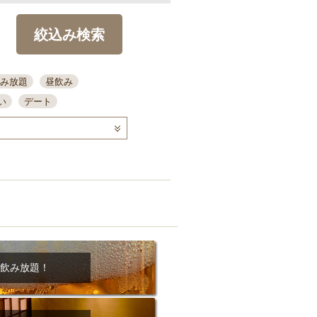
絞込み検索
み放題
昼飲み
い
デート
コース
ディナー
念日
泡盛
喫煙可
ーキ
歓迎会
宴会
部屋30名
カウンター
カクテル
送別会
ビ
飲み会
掘りごたつ
クーポン
結納・顔会わせ
飲み放題！
全面禁煙