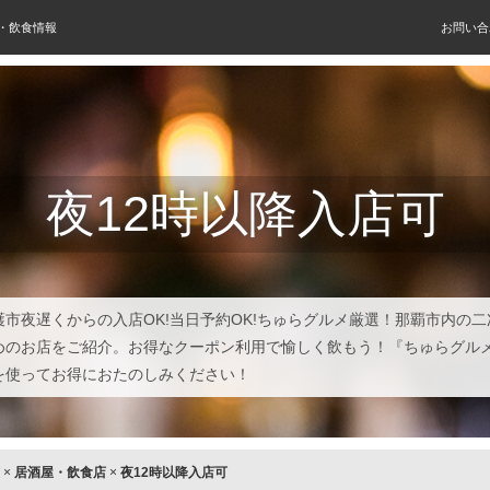
屋・飲食情報
お問い合
夜12時以降入店可
護市夜遅くからの入店OK!当日予約OK!ちゅらグルメ厳選！那覇市内の
めのお店をご紹介。お得なクーポン利用で愉しく飲もう！『ちゅらグル
を使ってお得におたのしみください！
×
居酒屋・飲食店
×
夜12時以降入店可