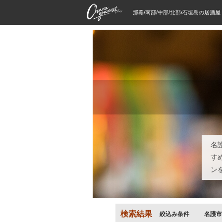
那覇/南部/中部/北部/石垣島の居酒
名
す
ン
検索結果
絞込み条件
名護市