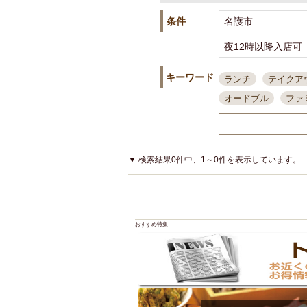
条件
キーワード
ランチ
テイクア
オードブル
ファ
スポーツ観戦
島
接待・会食
ちょ
結婚式二次会
朝
▼ 検索結果0件中、1～0件を表示しています。
夜10時以降入店可
貸切可
大部屋20
カード可
厳選日
おすすめ特集
3000円台コース
アサヒスーパードラ
大部屋50名以上～
ハッピーアワー