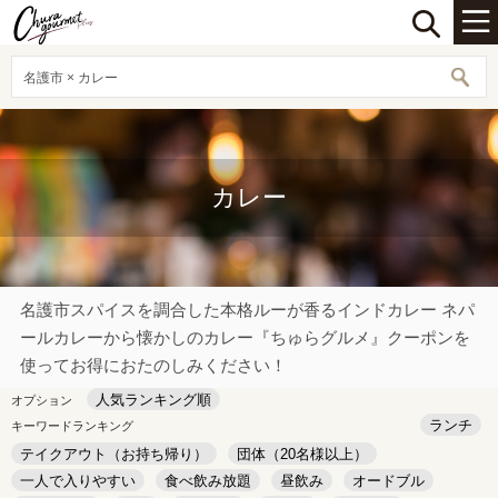
名護市 × カレー
カレー
名護市スパイスを調合した本格ルーが香るインドカレー ネパ
ールカレーから懐かしのカレー『ちゅらグルメ』クーポンを
使ってお得におたのしみください！
人気ランキング順
オプション
ランチ
キーワードランキング
テイクアウト（お持ち帰り）
団体（20名様以上）
一人で入りやすい
食べ飲み放題
昼飲み
オードブル