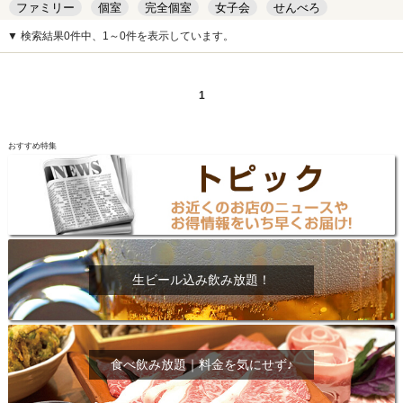
ファミリー
個室
完全個室
女子会
せんべろ
キッズルーム
安い
デート
▼ 検索結果0件中、1～0件を表示しています。
1
おすすめ特集
生ビール込み飲み放題！
食べ飲み放題｜料金を気にせず♪