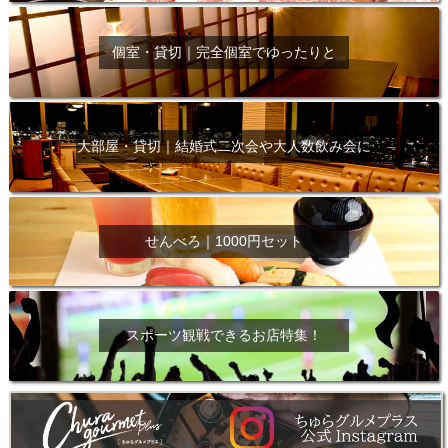
個室・貸切｜完全個室でゆったりと
大部屋・貸切｜結婚式二次会や大人数飲み会に
せんべろ｜1000円セット
スポーツ観戦できるお店特集！