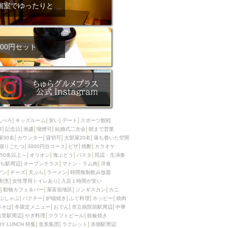
ム肉
洋食
個室でゆったりと
入店可
サプライズ
ーメン
時間無制飲み放題
コース
地中海料理
鍋
00円セット
入店１時間が安い
野菜巻き串
区
ジンギスカン
イタリアン
古島駅周辺
炉端焼き
ふぐ料理
んべろ
キッズルーム
安い
デート
スポーツ観戦
キング（ビュッフェ）
席
記念日
泡盛
喫煙可
結婚式二次会
朝まで営業
屋30名
カウンター
貸切可
大部屋20名
落ち着いた空間
限定メニュー
おでん
掘りごたつ
3000円台コース
ピザ
焼酎
カラオケ
50名以上～
オリオン
海ぶどう
パスタ
民謡・生演奏
牛串焼き
ち駅周辺
オープンテラス
マトン・ラム肉
洋食
駅周辺
やぎ料理
デン
チーズ
天ぷら
ラーメン
時間無制飲み放題
割烹
女性専用トイレあり
入店１時間が安い
駅周辺
小禄駅周辺
動物カフェ＆バー
屋富祖地区
ジンギスカン
カニ
ぶしゃぶ
パクチー
炉端焼き
ふぐ料理
ホッピー
焼肉
LUNCH 特集
造形集団
本そば
冬限定メニュー
おでん
市立病院前駅周辺
中華
首里駅周辺
やぎ料理
クラフトビール
鉄板焼き
OY LUNCH 特集
造形集団
ラクレット
赤嶺駅周辺