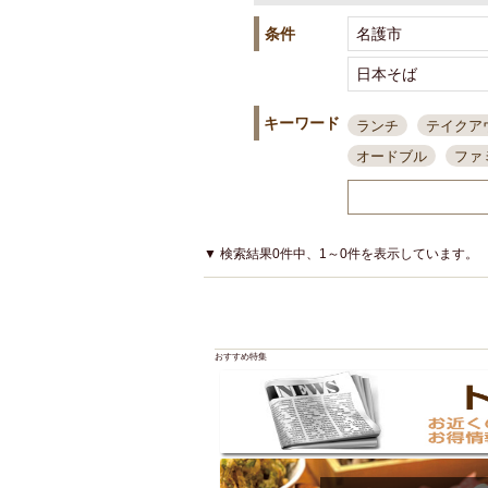
条件
キーワード
ランチ
テイクア
オードブル
ファ
スポーツ観戦
島
接待・会食
ちょ
結婚式二次会
朝
▼ 検索結果0件中、1～0件を表示しています。
夜10時以降入店可
貸切可
大部屋20
カード可
厳選日
おすすめ特集
3000円台コース
アサヒスーパードラ
大部屋50名以上～
ハッピーアワー