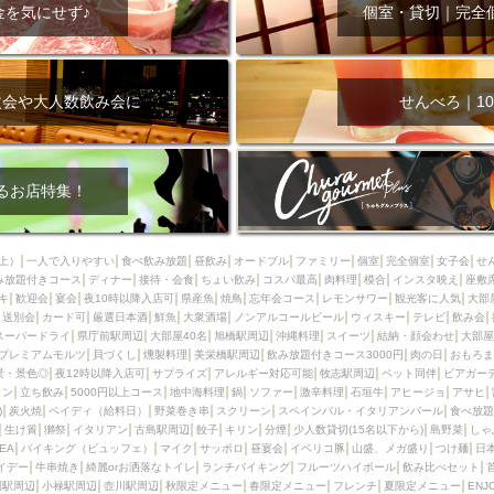
000円
肉の日
おもろまち駅周辺
オープンテラス
マトン・ラ
金を気にせず♪
個室・貸切｜完全
エビ
カレー
チャージ無し
牡蠣
夜景・景色◎
夜12時以降
牧志駅周辺
ペット同伴
ビアガーデン
チーズ
天ぷら
ラ
スメ
沖縄そば
串揚げ
バレンタイン
立ち飲み
5000円以上
次会や大人数飲み会に
せんべろ｜10
理
石垣牛
アヒージョ
アサヒ
割烹
女性専用トイレあり
スペシャルディナー
ホルモン(もつ)
炭火焼
ペイディ（給料日）
インバル・イタリアンバール
食べ放題
動物カフェ＆バー
屋富祖地
るお店特集！
ジビエ
安里駅周辺
アジア・エスニック
熱燗
生け簀
獺祭
分煙
少人数貸切(15名以下から)
島野菜
しゃぶしゃぶ
パクチー
上）
一人で入りやすい
食べ飲み放題
昼飲み
オードブル
ファミリー
個室
完全個室
女子会
せ
み放題付きコース
電気ブラン
ディナー
エビスビール
接待・会食
ちょい飲み
ウェディング
コスパ最高
肉料理
58KACHA-SEA
模合
インスタ映え
バイ
座敷
キ
歓迎会
宴会
夜10時以降入店可
県産魚
焼鳥
忘年会コース
レモンサワー
観光客に人気
大部
昼宴会
イベリコ豚
山盛、メガ盛り
つけ麺
日本そば
冬
送別会
カード可
厳選日本酒
鮮魚
大衆酒場
ノンアルコールビール
ウィスキー
テレビ
飲み会
スーパードライ
県庁前駅周辺
大部屋40名
旭橋駅周辺
沖縄料理
スイーツ
結納・顔会わせ
大部屋
中華
お好み焼き・もんじゃ
オーガニック
プレミアムフライデー
プレミアムモルツ
貝づくし
燻製料理
美栄橋駅周辺
飲み放題付きコース3000円
肉の日
おもろま
レ
ランチバイキング
フルーツハイボール
飲み比べセット
首里
景・景色◎
夜12時以降入店可
サプライズ
アレルギー対応可能
牧志駅周辺
ペット同伴
ビアガー
イン
立ち飲み
5000円以上コース
地中海料理
鍋
ソファー
激辛料理
石垣牛
アヒージョ
アサヒ
鉄板焼き
幹事様特典
おばんざい
チーズタッカルビ
奥武山公園
)
炭火焼
ペイディ（給料日）
野菜巻き串
スクリーン
スペインバル・イタリアンバール
食べ放題
生け簀
獺祭
イタリアン
古島駅周辺
餃子
キリン
分煙
少人数貸切(15名以下から)
島野菜
しゃ
定メニュー
春限定メニュー
フレンチ
夏限定メニュー
ENJOY 
SEA
バイキング（ビュッフェ）
マイク
サッポロ
昼宴会
イベリコ豚
山盛、メガ盛り
つけ麺
日
駅周辺
シードル
那覇空港駅周辺
儀保駅周辺
イデー
牛串焼き
綺麗orお洒落なトイレ
ランチバイキング
フルーツハイボール
飲み比べセット
園駅周辺
小禄駅周辺
壺川駅周辺
秋限定メニュー
春限定メニュー
フレンチ
夏限定メニュー
ENJ