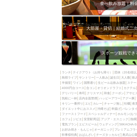
飲み放題付きコース3
食べ飲み放題｜料
キリン一番搾り
アレルギー対応可能
ダイエット中におス
大部屋・貸切｜結婚式二
ソファー
激辛料
ファーストフード
スクリーン
スペ
スポーツ観戦でき
カニ
カフェ
餃子
キリン
ランチ
テイクアウト（お持ち帰り）
団体（20名様以
島唄ライブ
サントリー
一人飲み
ホッピー
誕生日
大人数
焼肉
飲
半個室
ワイン
国際通り
生ビール込飲み放題
ステー
マイク
サッポロ
4000円台コース
合コン
オリオンドラフト
カクテル
デリバリー
寿司
クリスマス
和食
クーポン
アサヒ
市立病院前駅周辺
気軽に一杯
店内全面禁煙
ハッピーアワー
アグー豚
綺麗orお洒落なトイ
キリン一番搾り
エビ
カレー
チャージ無し
牡蠣
夜
ダイエット中におススメ
沖縄そば
串揚げ
バレンタ
クラフトビール
ファーストフード
スペシャルディナー
ホルモン(もつ
カフェ
ジビエ
安里駅周辺
アジア・エスニック
熱燗
壺川駅周辺
秋限
電気ブラン
エビスビール
ウェディング
58KACHA-
ラクレット
赤嶺
お好み焼き・もんじゃ
オーガニック
プレミアムフラ
幹事様特典
おばんざい
チーズタッカルビ
奥武山公