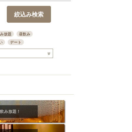
絞込み検索
み放題
昼飲み
い
デート
コース
ディナー
念日
泡盛
喫煙可
ーキ
歓迎会
宴会
部屋30名
カウンター
カクテル
送別会
ビ
飲み会
掘りごたつ
クーポン
結納・顔会わせ
飲み放題！
全面禁煙