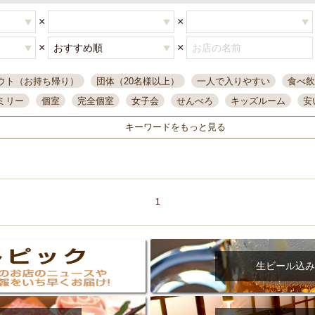
×
×
×
×
ウト（お持ち帰り）
団体（20名様以上）
一人で入りやすい
食べ飲
ミリー
個室
完全個室
女子会
せんべろ
キッズルーム
安
唄ライブ
サントリー
一人飲み
誕生日
大人数
飲み放題付き
キーワードをもっと見る
い飲み
コスパ最高
肉料理
模合
インスタ映え
座敷席
記
まで営業
半個室
ワイン
国際通り
生ビール込飲み放題
ステ
県産魚
焼鳥
忘年会コース
レモンサワー
観光客に人気
大
名
落ち着いた空間
4000円台コース
合コン
オリオンドラフト
1
本酒
鮮魚
大衆酒場
ノンアルコールビール
ウィスキー
テレ
ピザ
焼酎
カラオケ
デリバリー
寿司
クリスマス
和食
イ
県庁前駅周辺
大部屋40名
旭橋駅周辺
沖縄料理
スイーツ
生ビール込み
オリオン
海ぶどう
パスタ
民謡・生演奏
気軽に一杯
店内
アグー豚
プレミアムモルツ
貝づくし
燻製料理
美栄橋駅周辺