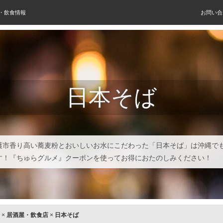
屋・飲食情報
お問い合
日本そば
護市香り高い蕎麦粉とおいしいお水にこだわった「日本そば」は沖縄で
す！『ちゅらグルメ』クーポンを使ってお得におたのしみください！
×
居酒屋・飲食店
×
日本そば