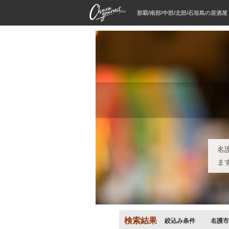
那覇/南部/中部/北部/石垣島の居酒
名
ま
検索結果
絞込み条件
名護市