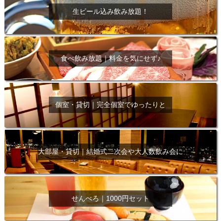
生ビール込み飲み放題！
食べ飲み放題｜料金を気にせず♪
個室・貸切｜完全個室でゆったりと
大部屋・貸切｜結婚式二次会や大人数飲み会に
せんべろ｜1000円セット