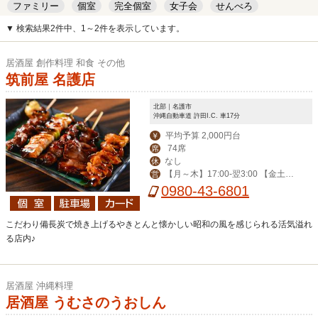
ファミリー
個室
完全個室
女子会
せんべろ
キッズルーム
安い
デート
▼ 検索結果2件中、1～2件を表示しています。
居酒屋 創作料理 和食 その他
筑前屋 名護店
北部｜名護市
沖縄自動車道 許田I.C. 車17分
平均予算 2,000円台
￥
74席
席
なし
休
【月～木】17:00-翌3:00 【金土日
営
祝前】 17:00-翌5:00
0980-43-6801
こだわり備長炭で焼き上げるやきとんと懐かしい昭和の風を感じられる活気溢れ
る店内♪
居酒屋 沖縄料理
居酒屋 うむさのうおしん