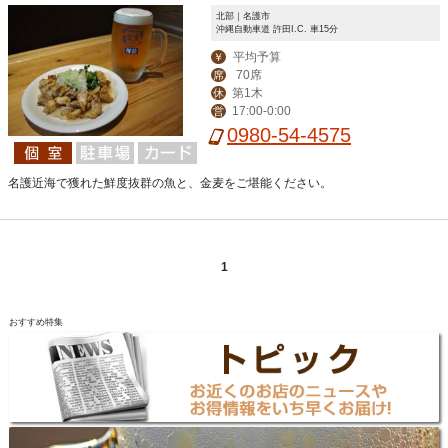
北部｜名護市
沖縄自動車道 許田I.C. 車15分
平均予算
￥
70席
席
第1木
休
17:00-0:00
営
0980-54-4575
名護近海で獲れた鮮度抜群の魚と、金麦をご堪能ください。
1
おすすめ特集