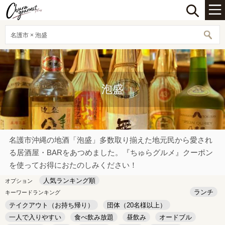
名護市 × 泡盛
泡盛
名護市沖縄の地酒「泡盛」多数取り揃えた地元民から愛され
る居酒屋・BARをあつめました。『ちゅらグルメ』クーポン
を使ってお得におたのしみください！
人気ランキング順
オプション
ランチ
キーワードランキング
テイクアウト（お持ち帰り）
団体（20名様以上）
一人で入りやすい
食べ飲み放題
昼飲み
オードブル