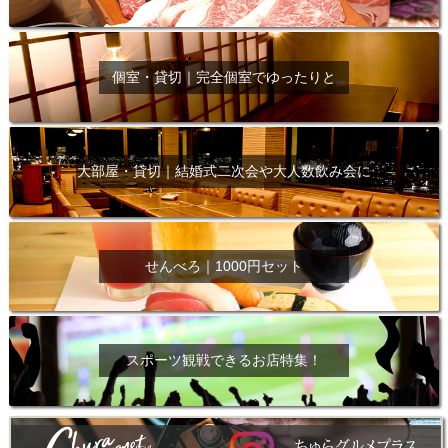
個室・貸切｜完全個室でゆったりと
大部屋・貸切｜結婚式二次会や大人数飲み会に
せんべろ｜1000円セット
スポーツ観戦できるお店特集！