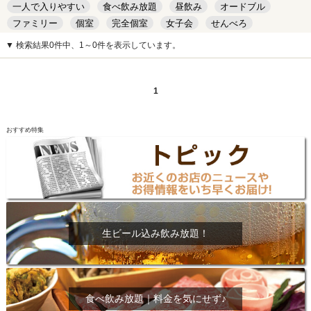
一人で入りやすい
食べ飲み放題
昼飲み
オードブル
ファミリー
個室
完全個室
女子会
せんべろ
キッズルーム
安い
デート
▼ 検索結果0件中、1～0件を表示しています。
1
おすすめ特集
生ビール込み飲み放題！
食べ飲み放題｜料金を気にせず♪