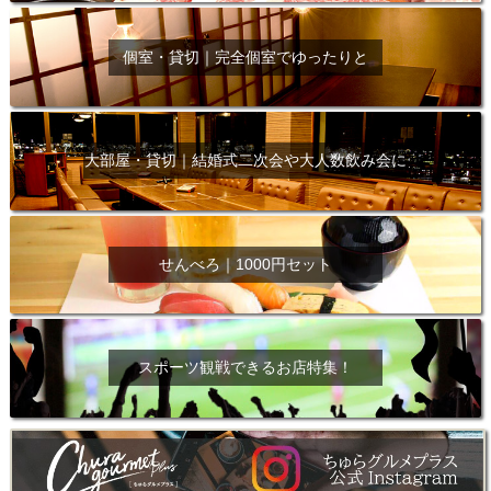
個室・貸切｜完全個室でゆったりと
大部屋・貸切｜結婚式二次会や大人数飲み会に
せんべろ｜1000円セット
スポーツ観戦できるお店特集！