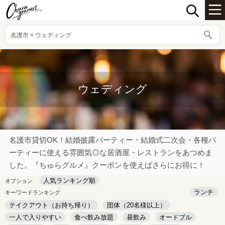
名護市 × ウェディング
ウェディング
名護市貸切OK！結婚披露パーティー・結婚式二次会・各種パ
ーティーに使える雰囲気◎な居酒屋・レストランをあつめま
した。『ちゅらグルメ』クーポンを使えばさらにお得に！
人気ランキング順
オプション
ランチ
キーワードランキング
テイクアウト（お持ち帰り）
団体（20名様以上）
一人で入りやすい
食べ飲み放題
昼飲み
オードブル