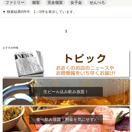
ファミリー
個室
完全個室
女子会
せんべろ
キッズルーム
安い
デート
▼ 検索結果0件中、1～0件を表示しています。
1
おすすめ特集
生ビール込み飲み放題！
食べ飲み放題｜料金を気にせず♪