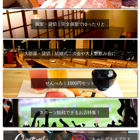
個室・貸切｜完全個室でゆったりと
大部屋・貸切｜結婚式二次会や大人数飲み会に
せんべろ｜1000円セット
スポーツ観戦できるお店特集！