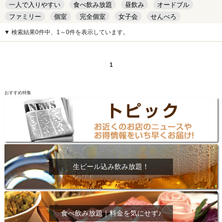
一人で入りやすい
食べ飲み放題
昼飲み
オードブル
ファミリー
個室
完全個室
女子会
せんべろ
キッズルーム
安い
デート
▼ 検索結果0件中、1～0件を表示しています。
1
おすすめ特集
生ビール込み飲み放題！
食べ飲み放題｜料金を気にせず♪