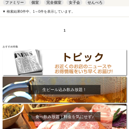
ファミリー
個室
完全個室
女子会
せんべろ
キッズルーム
安い
デート
▼ 検索結果0件中、1～0件を表示しています。
1
おすすめ特集
生ビール込み飲み放題！
食べ飲み放題｜料金を気にせず♪