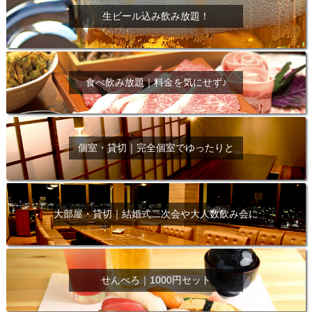
生ビール込み飲み放題！
食べ飲み放題｜料金を気にせず♪
個室・貸切｜完全個室でゆったりと
大部屋・貸切｜結婚式二次会や大人数飲み会に
せんべろ｜1000円セット