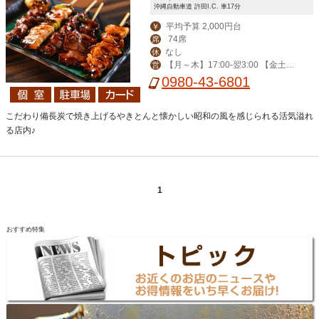
沖縄自動車道 許田I.C. 車17分
平均予算 2,000円台
￥
74席
席
なし
休
【月～木】17:00-翌3:00 【金土日
営
祝前】 17:00-翌5:00
0980-43-6801
こだわり備長炭で焼き上げるやきとんと懐かしい昭和の風を感じられる活気溢れ
る店内♪
1
おすすめ特集