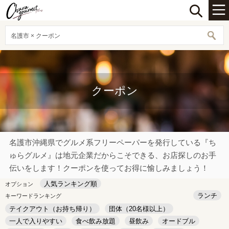
名護市 × クーポン
クーポン
名護市沖縄県でグルメ系フリーペーパーを発行している『ち
ゅらグルメ』は地元企業だからこそできる、お店探しのお手
伝いをします！クーポンを使ってお得に愉しみましょう！
人気ランキング順
オプション
ランチ
キーワードランキング
テイクアウト（お持ち帰り）
団体（20名様以上）
一人で入りやすい
食べ飲み放題
昼飲み
オードブル