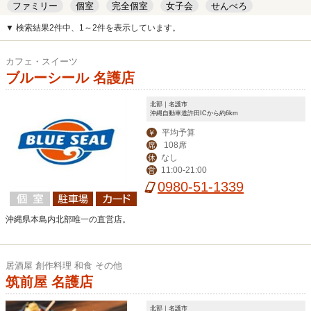
ファミリー
個室
完全個室
女子会
せんべろ
キッズルーム
安い
デート
▼ 検索結果2件中、1～2件を表示しています。
カフェ・スイーツ
ブルーシール 名護店
北部｜名護市
沖縄自動車道許田ICから約6km
平均予算
￥
108席
席
なし
休
11:00-21:00
営
0980-51-1339
沖縄県本島内北部唯一の直営店。
居酒屋 創作料理 和食 その他
筑前屋 名護店
北部｜名護市