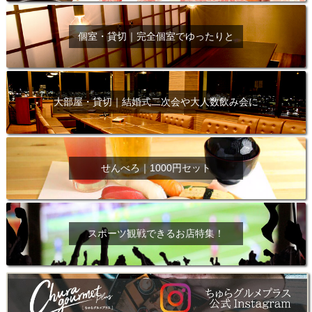
個室・貸切｜完全個室でゆったりと
大部屋・貸切｜結婚式二次会や大人数飲み会に
せんべろ｜1000円セット
スポーツ観戦できるお店特集！