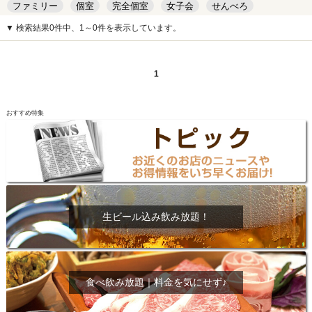
ファミリー
個室
完全個室
女子会
せんべろ
キッズルーム
安い
デート
▼ 検索結果0件中、1～0件を表示しています。
1
おすすめ特集
生ビール込み飲み放題！
食べ飲み放題｜料金を気にせず♪