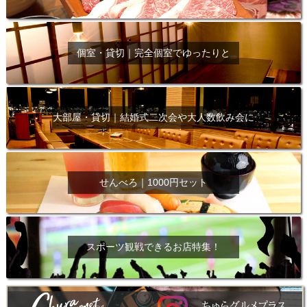
個室・貸切｜完全個室でゆったりと
大部屋・貸切｜結婚式二次会や大人数飲み会に
せんべろ｜1000円セット
スポーツ観戦できるお店特集！