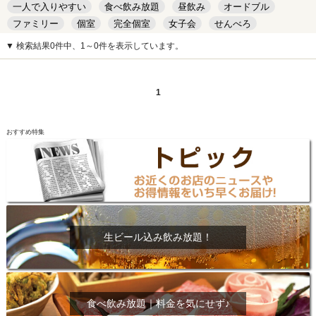
一人で入りやすい
食べ飲み放題
昼飲み
オードブル
ファミリー
個室
完全個室
女子会
せんべろ
キッズルーム
安い
デート
▼ 検索結果0件中、1～0件を表示しています。
1
おすすめ特集
生ビール込み飲み放題！
食べ飲み放題｜料金を気にせず♪