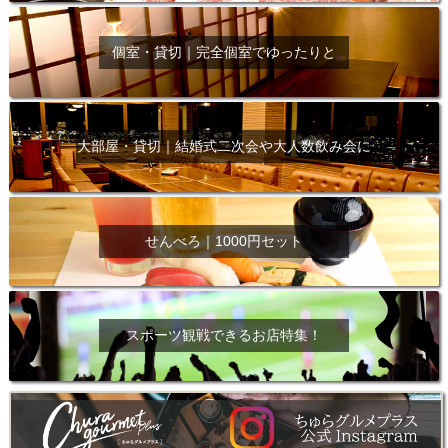
個室・貸切｜完全個室でゆったりと
大部屋・貸切｜結婚式二次会や大人数飲み会に
せんべろ｜1000円セット
スポーツ観戦できるお店特集！