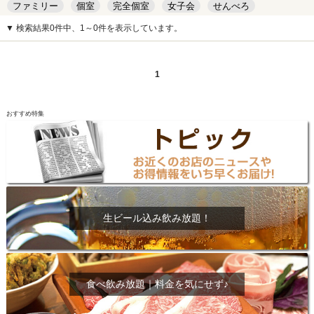
ファミリー
個室
完全個室
女子会
せんべろ
キッズルーム
安い
デート
▼ 検索結果0件中、1～0件を表示しています。
1
おすすめ特集
生ビール込み飲み放題！
食べ飲み放題｜料金を気にせず♪