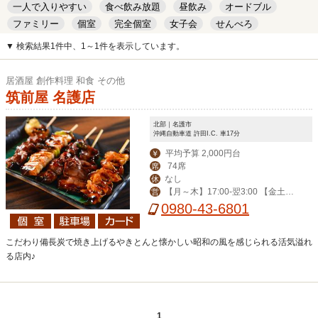
一人で入りやすい
食べ飲み放題
昼飲み
オードブル
ファミリー
個室
完全個室
女子会
せんべろ
キッズルーム
安い
デート
▼ 検索結果1件中、1～1件を表示しています。
居酒屋 創作料理 和食 その他
筑前屋 名護店
北部｜名護市
沖縄自動車道 許田I.C. 車17分
平均予算 2,000円台
￥
74席
席
なし
休
【月～木】17:00-翌3:00 【金土日
営
祝前】 17:00-翌5:00
0980-43-6801
こだわり備長炭で焼き上げるやきとんと懐かしい昭和の風を感じられる活気溢れ
る店内♪
1