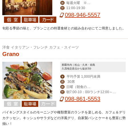
毎週火曜 ※年
休
11:00-19:30
営
末年始等、臨時休業
098-946-5557
を頂く場合あり
旬彩る季節の味と、プランごとの特選食材との組み合わせにてご用意しました。
洋食 イタリアン・フレンチ カフェ・スイーツ
Grano
那覇市内｜松山・久米・前島
久茂地交差点から徒歩3分
平均予算 1,000円未満
￥
30席
席
日曜（朝食のみ
休
朝7:00-10：00/ランチ12:00～ラ
営
営業）
ストオーダー16：30
098-861-5553
バイキングスタイルのモーニングや種類豊富のランチを楽しめる、カフェ＆デリ
カテッセン。キッシュやサラダなどの洋風デリ、自家製パンとケーキも豊富に勢
揃い！