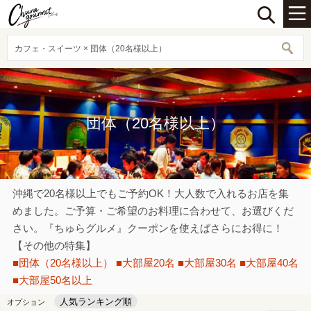
カフェ・スイーツ × 団体（20名様以上）
団体（20名様以上）
沖縄で20名様以上でもご予約OK！大人数で入れるお店を集
めました。ご予算・ご希望のお料理に合わせて、お選びくだ
さい。『ちゅらグルメ』クーポンを使えばさらにお得に！
【その他の特集】
■団体（20名様以上）
■大部屋20名
■大部屋30名
■大部屋40名
■大部屋50名以上
人気ランキング順
オプション