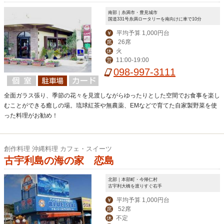
南部｜糸満市・豊見城市
国道331号糸満ロータリーを南向けに車で10分
平均予算 1,000円台
￥
26席
席
火
休
11:00-19:00
営
098-997-3111
全面ガラス張り、季節の花々を見渡しながらゆったりとした空間でお食事を楽し
むことができる癒しの場。琉球紅茶や無農薬、EMなどで育てた自家製野菜を使
った料理がお勧め！
創作料理 沖縄料理 カフェ・スイーツ
古宇利島の海の家 恋島
北部｜本部町・今帰仁村
古宇利大橋を渡りすぐ右手
平均予算 1,000円台
￥
52席
席
不定
休