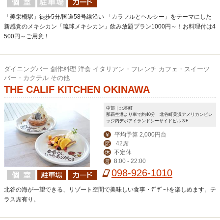
ディナー定休日。
「美栄橋駅」徒歩5分/国道58号線沿い 「カラフルとヘルシー」をテーマにした
新感覚のメキシカン「琉球メキシカン」飲み放題プラン1000円～！お料理付は4
500円～ご用意！
ダイニングバー 創作料理 洋食 イタリアン・フレンチ カフェ・スイーツ
バー・カクテル その他
THE CALIF KITCHEN OKINAWA
中部｜北谷町
那覇空港より車で約40分 北谷町美浜アメリカンビレ
ッジ内デポアイランドシーサイドビル３F
平均予算 2,000円台
￥
42席
席
不定休
休
8:00 - 22:00
営
098-926-1010
北谷の海が一望できる、リゾート空間で美味しい食事・ﾃﾞｻﾞｰﾄを楽しめます。テ
ラス席有り。