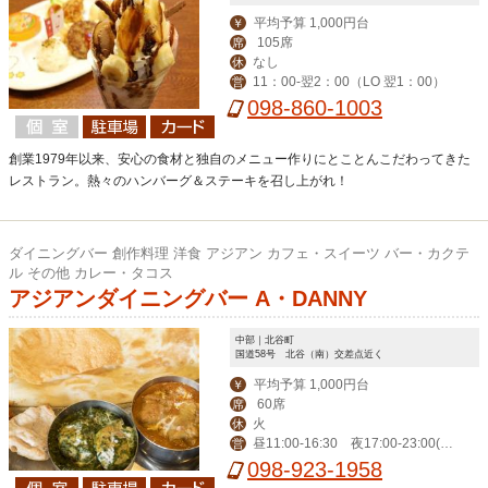
平均予算 1,000円台
￥
105席
席
なし
休
11：00-翌2：00（LO 翌1：00）
営
098-860-1003
創業1979年以来、安心の食材と独自のメニュー作りにとことんこだわってきた
レストラン。熱々のハンバーグ＆ステーキを召し上がれ！
ダイニングバー 創作料理 洋食 アジアン カフェ・スイーツ バー・カクテ
ル その他 カレー・タコス
アジアンダイニングバー A・DANNY
中部｜北谷町
国道58号 北谷（南）交差点近く
平均予算 1,000円台
￥
60席
席
火
休
昼11:00-16:30 夜17:00‐23:00(L
営
O 22:00)、金土24:00（LO 23:00）
098-923-1958