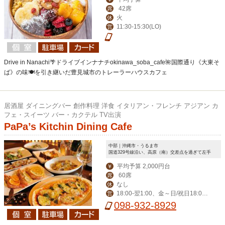
42席
席
火
休
11:30-15:30(LO)
営
Drive in Nanachi🌴ドライブインナナチokinawa_soba_cafe🌺国際通り《大東そ
ば》の味🍽を引き継いだ豊見城市のトレーラーハウスカフェ
居酒屋 ダイニングバー 創作料理 洋食 イタリアン・フレンチ アジアン カ
フェ・スイーツ バー・カクテル TV出演
PaPa’s Kitchin Dining Cafe
中部｜沖縄市・うるま市
国道329号線沿い、高原（南）交差点を過ぎて左手
平均予算 2,000円台
￥
60席
席
なし
休
18:00‐翌1:00、金～日/祝日18:00-
営
翌2:00
098-932-8929