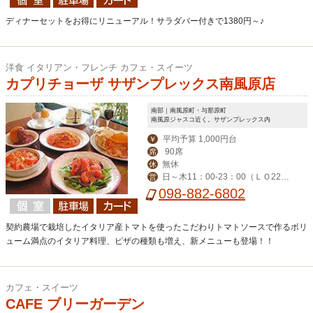
ディナーセットをお得にリニューアル！サラダバー付きで1380円～♪
洋食 イタリアン・フレンチ カフェ・スイーツ
カプリチョーザ サザンプレックス南風原店
南部｜南風原町・与那原町
南風原ジャスコ近く。サザンプレックス内
平均予算 1,000円台
￥
90席
席
無休
休
日～木11：00-23：00（ＬＯ22：
営
30） 金・土（LO-23：30）
098-882-6802
契約農場で栽培したイタリア産トマトを使ったこだわりトマトソースで作るボリ
ューム満点のイタリア料理、ピザの種類も増え、新メニューも登場！！
カフェ・スイーツ
CAFE ブリーガーデン