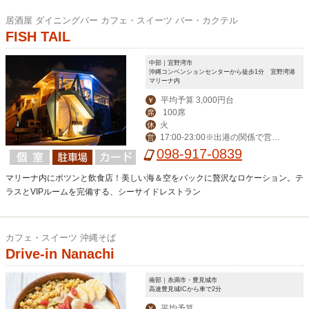
居酒屋 ダイニングバー カフェ・スイーツ バー・カクテル
FISH TAIL
中部｜宜野湾市
沖縄コンベンションセンターから徒歩1分 宜野湾港
マリーナ内
平均予算 3,000円台
￥
100席
席
火
休
17:00-23:00※出港の関係で営業時
営
間が変更になる場合がございます
098-917-0839
マリーナ内にポツンと飲食店！美しい海＆空をバックに贅沢なロケーション。テ
ラスとVIPルームを完備する、シーサイドレストラン
カフェ・スイーツ 沖縄そば
Drive-in Nanachi
南部｜糸満市・豊見城市
高速豊見城ICから車で2分
平均予算
￥