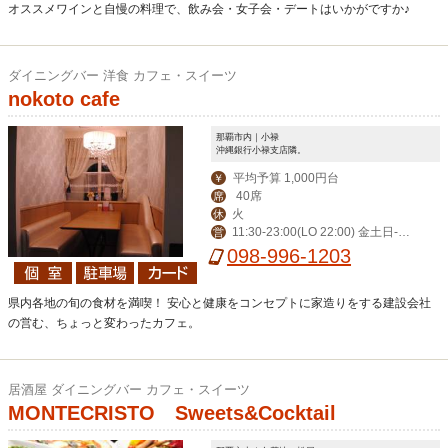
オススメワインと自慢の料理で、飲み会・女子会・デートはいかがですか♪
ダイニングバー 洋食 カフェ・スイーツ
nokoto cafe
那覇市内｜小禄
沖縄銀行小禄支店隣。
平均予算 1,000円台
￥
40席
席
火
休
11:30-23:00(LO 22:00) 金土日-0:0
営
0(LO 23:00)
098-996-1203
県内各地の旬の食材を満喫！ 安心と健康をコンセプトに家造りをする建設会社
の営む、ちょっと変わったカフェ。
居酒屋 ダイニングバー カフェ・スイーツ
MONTECRISTO Sweets&Cocktail