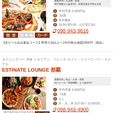
那覇市内｜久茂地・松尾
県庁前駅から徒歩5分。松尾交差点手前を左折
平均予算 2,000円台
￥
50席
席
年中無休
休
18:00-翌3:00 （LO 翌2:30)
営
098-943-9616
【生ビール込み宴会コース】料理５品以上＋150分飲み放題2800円（税込）
ダイニングバー 洋食 イタリアン・フレンチ カフェ・スイーツ バー・カク
テル
ESTINATE LOUNGE 那覇
那覇市内｜松山・久米・前島
ゆいレール「美栄橋駅」より徒歩5分
平均予算 3,000円台
￥
70席
席
なし
休
月・火・木-日/7:00～15:00/18:00
営
～23:00(料理L.O. 22:00) 毎週水曜日は
098-943-4900