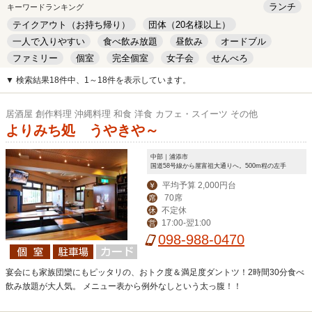
ランチ
キーワードランキング
テイクアウト（お持ち帰り）
団体（20名様以上）
一人で入りやすい
食べ飲み放題
昼飲み
オードブル
ファミリー
個室
完全個室
女子会
せんべろ
キッズルーム
安い
デート
▼ 検索結果18件中、1～18件を表示しています。
居酒屋 創作料理 沖縄料理 和食 洋食 カフェ・スイーツ その他
よりみち処 うやきや～
中部｜浦添市
国道58号線から屋富祖大通りへ。500m程の左手
平均予算 2,000円台
￥
70席
席
不定休
休
17:00-翌1:00
営
098-988-0470
宴会にも家族団欒にもピッタリの、おトク度＆満足度ダントツ！2時間30分食べ
飲み放題が大人気。 メニュー表から例外なしという太っ腹！！