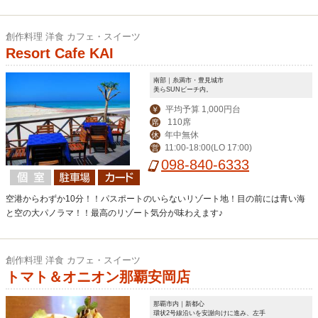
創作料理 洋食 カフェ・スイーツ
Resort Cafe KAI
南部｜糸満市・豊見城市
美らSUNビーチ内。
平均予算 1,000円台
￥
110席
席
年中無休
休
11:00-18:00(LO 17:00)
営
098-840-6333
空港からわずか10分！！パスポートのいらないリゾート地！目の前には青い海
と空の大パノラマ！！最高のリゾート気分が味わえます♪
創作料理 洋食 カフェ・スイーツ
トマト＆オニオン那覇安岡店
那覇市内｜新都心
環状2号線沿いを安謝向けに進み、左手