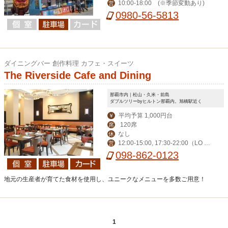
10:00-18:00 (※季節変動あり)
営
0980-56-5813
ダイニングバー 創作料理 カフェ・スイーツ
The Riverside Cafe and Dining
那覇市内｜松山・久米・前島
ダブルツリーbyヒルトン那覇内。旭橋駅近く
平均予算 1,000円台
￥
120席
席
なし
休
12:00-15:00, 17:30-22:00（LO 2
営
1:00）
098-862-0123
地元の生産者が育てた食材を使用し、ユニークなメニューを多数ご用意！
1