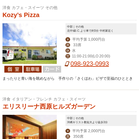
洋食 カフェ・スイーツ その他
Kozy’s Pizza
中部｜その他
北中城I.C.より車で約5分 中村家近く
平均予算 1,000円台
￥
33席
席
水
休
11:00-21:00(LO 20:00)
営
098-923-0993
まったりと青い海を眺めながら 手作りの「さくほわ」ピザで至福のひととき
洋食 イタリアン・フレンチ カフェ・スイーツ
エリスリーナ西原ヒルズガーデン
中部｜その他
沖縄キリスト教短大より徒歩3分
平均予算 2,000円台
￥
350席
席