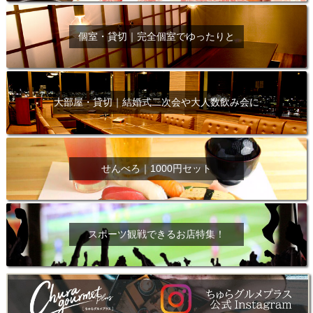
個室・貸切｜完全個室でゆったりと
大部屋・貸切｜結婚式二次会や大人数飲み会に
せんべろ｜1000円セット
スポーツ観戦できるお店特集！