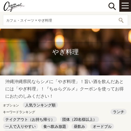
カフェ・スイーツ × やぎ料理
やぎ料理
沖縄沖縄県民ならシメに「やぎ料理」！旨い酒を飲んだあと
には「やぎ料理」！『ちゅらグルメ』クーポンを使ってお得
におたのしみください！
人気ランキング順
オプション
ランチ
キーワードランキング
テイクアウト（お持ち帰り）
団体（20名様以上）
一人で入りやすい
食べ飲み放題
昼飲み
オードブル