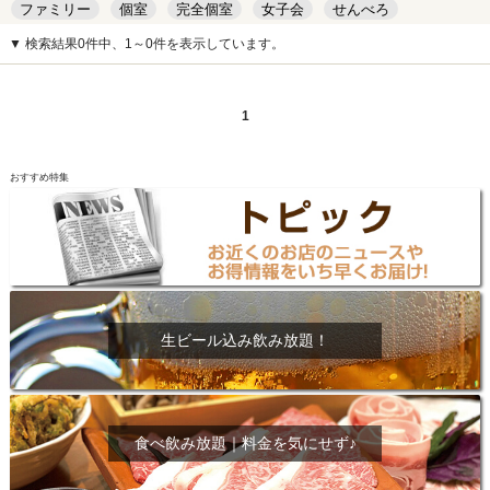
ファミリー
個室
完全個室
女子会
せんべろ
キッズルーム
安い
デート
▼ 検索結果0件中、1～0件を表示しています。
1
おすすめ特集
生ビール込み飲み放題！
食べ飲み放題｜料金を気にせず♪