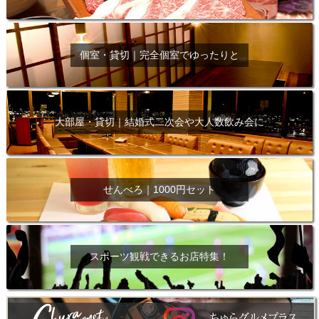
個室・貸切｜完全個室でゆったりと
大部屋・貸切｜結婚式二次会や大人数飲み会に
せんべろ｜1000円セット
スポーツ観戦できるお店特集！