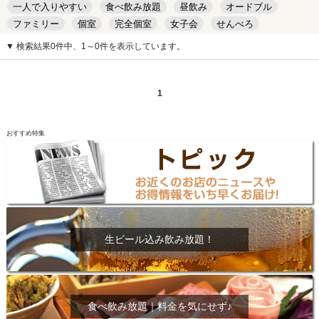
一人で入りやすい
食べ飲み放題
昼飲み
オードブル
ファミリー
個室
完全個室
女子会
せんべろ
キッズルーム
安い
デート
▼ 検索結果0件中、1～0件を表示しています。
1
おすすめ特集
生ビール込み飲み放題！
食べ飲み放題｜料金を気にせず♪