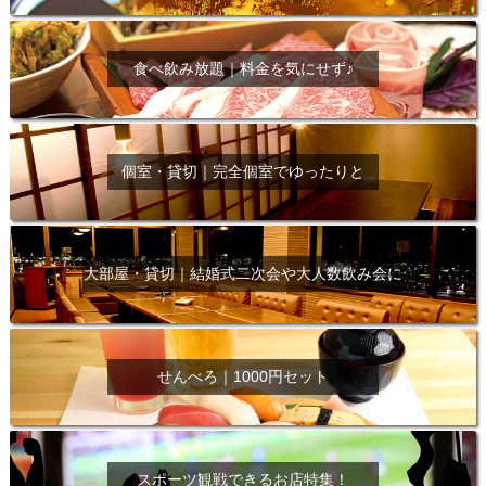
食べ飲み放題｜料金を気にせず♪
個室・貸切｜完全個室でゆったりと
大部屋・貸切｜結婚式二次会や大人数飲み会に
せんべろ｜1000円セット
スポーツ観戦できるお店特集！