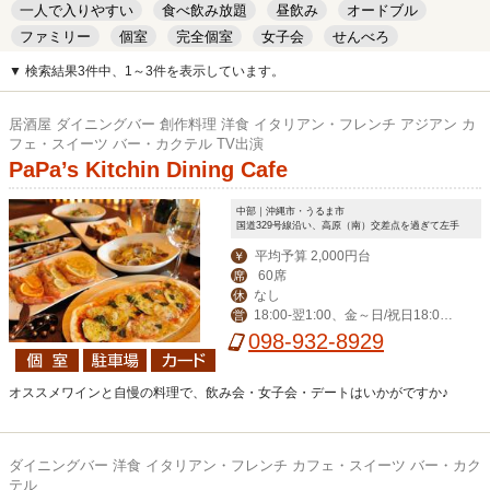
一人で入りやすい
食べ飲み放題
昼飲み
オードブル
ファミリー
個室
完全個室
女子会
せんべろ
キッズルーム
安い
デート
▼ 検索結果3件中、1～3件を表示しています。
居酒屋 ダイニングバー 創作料理 洋食 イタリアン・フレンチ アジアン カ
フェ・スイーツ バー・カクテル TV出演
PaPa’s Kitchin Dining Cafe
中部｜沖縄市・うるま市
国道329号線沿い、高原（南）交差点を過ぎて左手
平均予算 2,000円台
￥
60席
席
なし
休
18:00‐翌1:00、金～日/祝日18:00-
営
翌2:00
098-932-8929
オススメワインと自慢の料理で、飲み会・女子会・デートはいかがですか♪
ダイニングバー 洋食 イタリアン・フレンチ カフェ・スイーツ バー・カク
テル