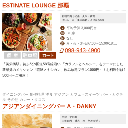
ESTINATE LOUNGE 那覇
那覇市内｜松山・久米・前島
ゆいレール「美栄橋駅」より徒歩5分
平均予算 3,000円台
￥
70席
席
なし
休
月・火・木-日/7:00～15:00/18:00
営
～23:00(料理L.O. 22:00) 毎週水曜日は
098-943-4900
ディナー定休日。
「美栄橋駅」徒歩5分/国道58号線沿い 「カラフルとヘルシー」をテーマにした
新感覚のメキシカン「琉球メキシカン」飲み放題プラン1000円～！お料理付は4
500円～ご用意！
ダイニングバー 創作料理 洋食 アジアン カフェ・スイーツ バー・カクテ
ル その他 カレー・タコス
アジアンダイニングバー A・DANNY
中部｜北谷町
国道58号 北谷（南）交差点近く