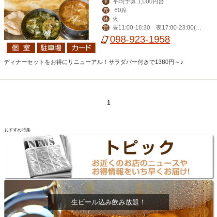
平均予算 1,000円台
￥
60席
席
火
休
昼11:00-16:30 夜17:00‐23:00(L
営
O 22:00)、金土24:00（LO 23:00）
098-923-1958
ディナーセットをお得にリニューアル！サラダバー付きで1380円～♪
1
おすすめ特集
生ビール込み飲み放題！