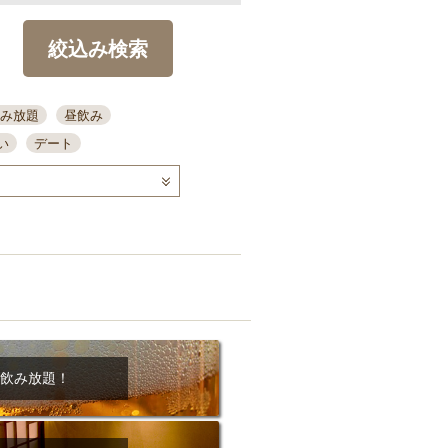
絞込み検索
み放題
昼飲み
い
デート
コース
ディナー
念日
泡盛
喫煙可
ーキ
歓迎会
宴会
部屋30名
カウンター
カクテル
送別会
ビ
飲み会
掘りごたつ
クーポン
結納・顔会わせ
飲み放題！
全面禁煙