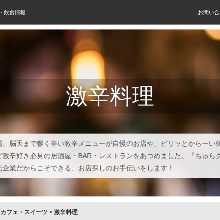
屋・飲食情報
お問い合
激辛料理
縄、脳天まで響く辛い激辛メニューが自慢のお店や、ピリッとからーい
ど激辛好き必見の居酒屋・BAR・レストランをあつめました。『ちゅら
元企業だからこそできる、お店探しのお手伝いをします！
×
カフェ・スイーツ
×
激辛料理