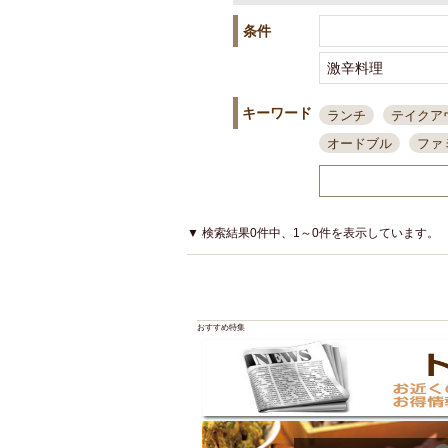
条件
キーワード
ランチ
テイクア
オードブル
ファ
スポーツ観戦
島
接待・会食
ちょ
結婚式二次会
朝
▼ 検索結果0件中、1～0件を表示しています。
夜10時以降入店可
貸切可
大部屋20
カード可
厳選日
おすすめ特集
3000円台コース
アサヒスーパードラ
大部屋50名以上～
ハッピーアワー