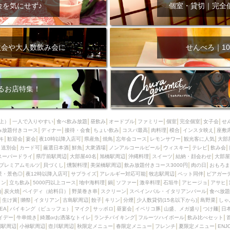
000円
肉の日
おもろまち駅周辺
オープンテラス
マトン・ラ
金を気にせず♪
個室・貸切｜完全
エビ
カレー
チャージ無し
牡蠣
夜景・景色◎
夜12時以降
牧志駅周辺
ペット同伴
ビアガーデン
チーズ
天ぷら
ラ
スメ
沖縄そば
串揚げ
バレンタイン
立ち飲み
5000円以上
次会や大人数飲み会に
せんべろ｜10
理
石垣牛
アヒージョ
アサヒ
割烹
女性専用トイレあり
スペシャルディナー
ホルモン(もつ)
炭火焼
ペイディ（給料日）
インバル・イタリアンバール
食べ放題
動物カフェ＆バー
屋富祖地
るお店特集！
ジビエ
安里駅周辺
アジア・エスニック
熱燗
生け簀
獺祭
分煙
少人数貸切(15名以下から)
島野菜
しゃぶしゃぶ
パクチー
上）
一人で入りやすい
食べ飲み放題
昼飲み
オードブル
ファミリー
個室
完全個室
女子会
せ
み放題付きコース
電気ブラン
ディナー
エビスビール
接待・会食
ちょい飲み
ウェディング
コスパ最高
肉料理
58KACHA-SEA
模合
インスタ映え
バイ
座敷
キ
歓迎会
宴会
夜10時以降入店可
県産魚
焼鳥
忘年会コース
レモンサワー
観光客に人気
大部
昼宴会
イベリコ豚
山盛、メガ盛り
つけ麺
日本そば
冬
送別会
カード可
厳選日本酒
鮮魚
大衆酒場
ノンアルコールビール
ウィスキー
テレビ
飲み会
スーパードライ
県庁前駅周辺
大部屋40名
旭橋駅周辺
沖縄料理
スイーツ
結納・顔会わせ
大部屋
中華
お好み焼き・もんじゃ
オーガニック
プレミアムフライデー
プレミアムモルツ
貝づくし
燻製料理
美栄橋駅周辺
飲み放題付きコース3000円
肉の日
おもろま
レ
ランチバイキング
フルーツハイボール
飲み比べセット
首里
景・景色◎
夜12時以降入店可
サプライズ
アレルギー対応可能
牧志駅周辺
ペット同伴
ビアガー
イン
立ち飲み
5000円以上コース
地中海料理
鍋
ソファー
激辛料理
石垣牛
アヒージョ
アサヒ
鉄板焼き
幹事様特典
おばんざい
チーズタッカルビ
奥武山公園
)
炭火焼
ペイディ（給料日）
野菜巻き串
スクリーン
スペインバル・イタリアンバール
食べ放題
生け簀
獺祭
イタリアン
古島駅周辺
餃子
キリン
分煙
少人数貸切(15名以下から)
島野菜
しゃ
定メニュー
春限定メニュー
フレンチ
夏限定メニュー
ENJOY 
SEA
バイキング（ビュッフェ）
マイク
サッポロ
昼宴会
イベリコ豚
山盛、メガ盛り
つけ麺
日
駅周辺
シードル
那覇空港駅周辺
儀保駅周辺
イデー
牛串焼き
綺麗orお洒落なトイレ
ランチバイキング
フルーツハイボール
飲み比べセット
園駅周辺
小禄駅周辺
壺川駅周辺
秋限定メニュー
春限定メニュー
フレンチ
夏限定メニュー
ENJ