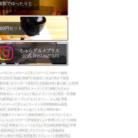
ム肉
洋食
個室でゆったりと
入店可
サプライズ
ーメン
時間無制飲み放題
コース
地中海料理
鍋
00円セット
入店１時間が安い
野菜巻き串
区
ジンギスカン
イタリアン
古島駅周辺
炉端焼き
ふぐ料理
んべろ
キッズルーム
安い
デート
スポーツ観戦
キング（ビュッフェ）
席
記念日
泡盛
喫煙可
結婚式二次会
朝まで営業
屋30名
カウンター
貸切可
大部屋20名
落ち着いた空間
限定メニュー
おでん
掘りごたつ
3000円台コース
ピザ
焼酎
カラオケ
50名以上～
オリオン
海ぶどう
パスタ
民謡・生演奏
牛串焼き
ち駅周辺
オープンテラス
マトン・ラム肉
洋食
駅周辺
やぎ料理
デン
チーズ
天ぷら
ラーメン
時間無制飲み放題
割烹
女性専用トイレあり
入店１時間が安い
駅周辺
小禄駅周辺
動物カフェ＆バー
屋富祖地区
ジンギスカン
カニ
ぶしゃぶ
パクチー
炉端焼き
ふぐ料理
ホッピー
焼肉
LUNCH 特集
造形集団
本そば
冬限定メニュー
おでん
市立病院前駅周辺
中華
首里駅周辺
やぎ料理
クラフトビール
鉄板焼き
OY LUNCH 特集
造形集団
ラクレット
赤嶺駅周辺