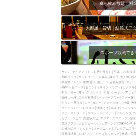
飲み放題付きコース3
食べ飲み放題｜料
キリン一番搾り
アレルギー対応可能
ダイエット中におス
大部屋・貸切｜結婚式二
ソファー
激辛料
ファーストフード
スクリーン
スペ
スポーツ観戦でき
カニ
カフェ
餃子
キリン
ランチ
テイクアウト（お持ち帰り）
団体（20名様以
島唄ライブ
サントリー
一人飲み
ホッピー
誕生日
大人数
焼肉
飲
半個室
ワイン
国際通り
生ビール込飲み放題
ステー
マイク
サッポロ
4000円台コース
合コン
オリオンドラフト
カクテル
デリバリー
寿司
クリスマス
和食
クーポン
アサヒ
市立病院前駅周辺
気軽に一杯
店内全面禁煙
ハッピーアワー
アグー豚
綺麗orお洒落なトイ
キリン一番搾り
エビ
カレー
チャージ無し
牡蠣
夜
ダイエット中におススメ
沖縄そば
串揚げ
バレンタ
クラフトビール
ファーストフード
スペシャルディナー
ホルモン(もつ
カフェ
ジビエ
安里駅周辺
アジア・エスニック
熱燗
壺川駅周辺
秋限
電気ブラン
エビスビール
ウェディング
58KACHA-
ラクレット
赤嶺
お好み焼き・もんじゃ
オーガニック
プレミアムフラ
幹事様特典
おばんざい
チーズタッカルビ
奥武山公