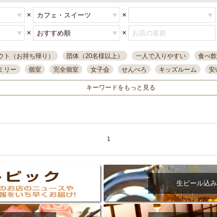
×
×
×
×
ウト（お持ち帰り）
団体（20名様以上）
一人で入りやすい
食べ飲
ミリー
個室
完全個室
女子会
せんべろ
キッズルーム
安
唄ライブ
サントリー
一人飲み
誕生日
大人数
飲み放題付き
キーワードをもっと見る
い飲み
コスパ最高
肉料理
模合
インスタ映え
座敷席
記
まで営業
半個室
ワイン
国際通り
生ビール込飲み放題
ステ
県産魚
焼鳥
忘年会コース
レモンサワー
観光客に人気
大
名
落ち着いた空間
4000円台コース
合コン
オリオンドラフト
1
本酒
鮮魚
大衆酒場
ノンアルコールビール
ウィスキー
テレ
ピザ
焼酎
カラオケ
デリバリー
寿司
クリスマス
和食
イ
県庁前駅周辺
大部屋40名
旭橋駅周辺
沖縄料理
スイーツ
生ビール込み
オリオン
海ぶどう
パスタ
民謡・生演奏
気軽に一杯
店内
アグー豚
プレミアムモルツ
貝づくし
燻製料理
美栄橋駅周辺