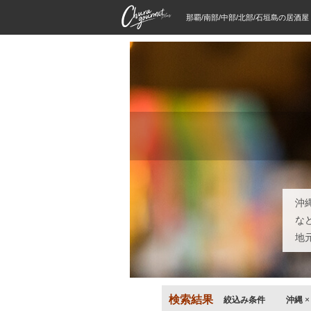
那覇/南部/中部/北部/石垣島の居酒
沖
な
地
検索結果
絞込み条件
沖縄