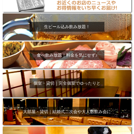
生ビール込み飲み放題！
食べ飲み放題｜料金を気にせず♪
個室・貸切｜完全個室でゆったりと
大部屋・貸切｜結婚式二次会や大人数飲み会に