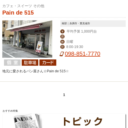
カフェ・スイーツ その他
Pain de 515
南部｜糸満市・豊見城市
平均予算 1,000円台
￥
席
日曜
休
8:00-19:30
営
098-851-7770
地元に愛されるパン屋さん☆Pain de 515☆
1
おすすめ特集