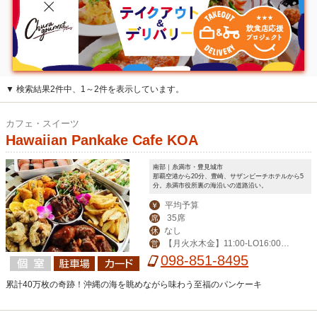
▼ 検索結果2件中、1～2件を表示しています。
カフェ・スイーツ
Hawaiian Pankake Cafe KOA
南部｜糸満市・豊見城市
那覇空港から20分、豊崎、サザンビーチホテルから5
分。糸満市役所裏の海沿いの道路沿い。
平均予算
￥
35席
席
なし
休
【月火水木金】11:00-LO16:00
営
【土】09:00-LO22:00【日祝】9:00-L
098-851-8495
O16:00【祝前】11:00-17:00
累計40万枚の奇跡！沖縄の海を眺めながら味わう至福のパンケーキ