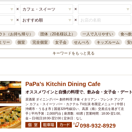
×
×
×
×
ウト（お持ち帰り）
団体（20名様以上）
一人で入りやすい
食べ飲
ミリー
個室
完全個室
女子会
せんべろ
キッズルーム
安
唄ライブ
サントリー
一人飲み
誕生日
大人数
飲み放題付き
キーワードをもっと見る
い飲み
コスパ最高
肉料理
模合
インスタ映え
座敷席
記
まで営業
半個室
ワイン
国際通り
生ビール込飲み放題
ステ
県産魚
焼鳥
忘年会コース
レモンサワー
観光客に人気
大
PaPa’s Kitchin Dining Cafe
名
落ち着いた空間
4000円台コース
合コン
オリオンドラフト
本酒
鮮魚
オススメワインと自慢の料理で、飲み会・女子会・デート
大衆酒場
ノンアルコールビール
ウィスキー
テレ
居酒屋 ダイニングバー 創作料理 洋食 イタリアン・フレンチ アジア
ピザ
焼酎
カラオケ
デリバリー
寿司
クリスマス
和食
ン カフェ・スイーツ バー・カクテル TV出演 冬限定メニュー | 中部 |
イ
県庁前駅周辺
大部屋40名
旭橋駅周辺
沖縄料理
スイーツ
沖縄市・うるま市 | 国道329号線沿い、高原（南）交差点を過ぎて左
手 | 平均予算 : 2,000円台 | 座席数 : 60席 | 営業時間 : 18:00‐翌1:00、
オリオン
海ぶどう
パスタ
民謡・生演奏
気軽に一杯
店内
金～日/祝日18:00-翌2:00 | 定休日 : なし
アグー豚
プレミアムモルツ
貝づくし
098-932-8929
燻製料理
美栄橋駅周辺