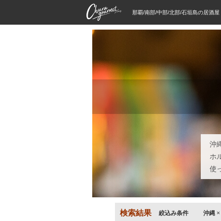
那覇/南部/中部/北部/石垣島の居酒
沖
ホ
使
検索結果
絞込み条件
沖縄