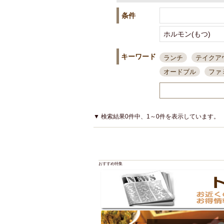
条件
キーワード
ランチ
テイクア
オードブル
ファ
スポーツ観戦
島
接待・会食
ちょ
結婚式二次会
朝
▼ 検索結果0件中、1～0件を表示しています。
夜10時以降入店可
貸切可
大部屋20
カード可
厳選日
おすすめ特集
3000円台コース
アサヒスーパードラ
大部屋50名以上～
ハッピーアワー