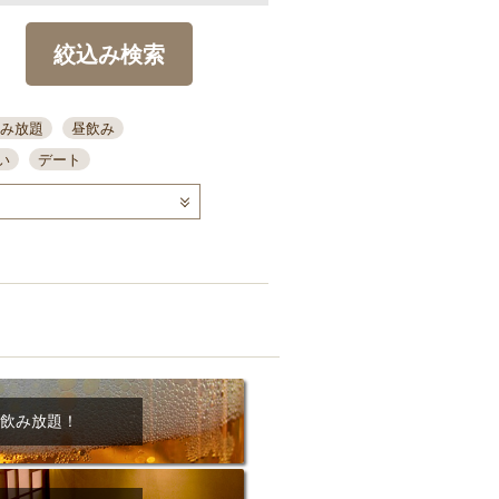
絞込み検索
み放題
昼飲み
い
デート
コース
ディナー
念日
泡盛
喫煙可
ーキ
歓迎会
宴会
部屋30名
カウンター
カクテル
送別会
ビ
飲み会
掘りごたつ
クーポン
結納・顔会わせ
飲み放題！
全面禁煙