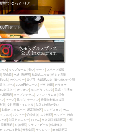
ム肉
洋食
個室でゆったりと
入店可
サプライズ
ーメン
時間無制飲み放題
コース
地中海料理
鍋
00円セット
入店１時間が安い
野菜巻き串
区
ジンギスカン
イタリアン
古島駅周辺
炉端焼き
ふぐ料理
んべろ
キッズルーム
安い
デート
スポーツ観戦
キング（ビュッフェ）
席
記念日
泡盛
喫煙可
結婚式二次会
朝まで営業
屋30名
カウンター
貸切可
大部屋20名
落ち着いた空間
限定メニュー
おでん
掘りごたつ
3000円台コース
ピザ
焼酎
カラオケ
50名以上～
オリオン
海ぶどう
パスタ
民謡・生演奏
牛串焼き
ち駅周辺
オープンテラス
マトン・ラム肉
洋食
駅周辺
やぎ料理
デン
チーズ
天ぷら
ラーメン
時間無制飲み放題
割烹
女性専用トイレあり
入店１時間が安い
駅周辺
小禄駅周辺
動物カフェ＆バー
屋富祖地区
ジンギスカン
カニ
ぶしゃぶ
パクチー
炉端焼き
ふぐ料理
ホッピー
焼肉
LUNCH 特集
造形集団
本そば
冬限定メニュー
おでん
市立病院前駅周辺
中華
首里駅周辺
やぎ料理
クラフトビール
鉄板焼き
OY LUNCH 特集
造形集団
ラクレット
赤嶺駅周辺