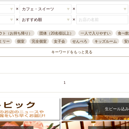
×
×
×
×
ウト（お持ち帰り）
団体（20名様以上）
一人で入りやすい
食べ飲
ミリー
個室
完全個室
女子会
せんべろ
キッズルーム
安
唄ライブ
サントリー
一人飲み
誕生日
大人数
飲み放題付き
キーワードをもっと見る
い飲み
コスパ最高
肉料理
模合
インスタ映え
座敷席
記
まで営業
半個室
ワイン
国際通り
生ビール込飲み放題
ステ
県産魚
焼鳥
忘年会コース
レモンサワー
観光客に人気
大
名
落ち着いた空間
4000円台コース
合コン
オリオンドラフト
1
本酒
鮮魚
大衆酒場
ノンアルコールビール
ウィスキー
テレ
ピザ
焼酎
カラオケ
デリバリー
寿司
クリスマス
和食
イ
県庁前駅周辺
大部屋40名
旭橋駅周辺
沖縄料理
スイーツ
生ビール込み
オリオン
海ぶどう
パスタ
民謡・生演奏
気軽に一杯
店内
アグー豚
プレミアムモルツ
貝づくし
燻製料理
美栄橋駅周辺