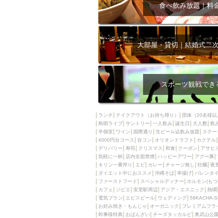
飲み放題付きコース3
食べ飲み放題｜料
キリン一番搾り
アレルギー対応可能
ダイエット中におス
大部屋・貸切｜結婚式二
ソファー
激辛料
ファーストフード
スクリーン
スペ
スポーツ観戦でき
カニ
カフェ
餃子
キリン
ランチ
テイクアウト（お持ち帰り）
団体（20名様以
島唄ライブ
サントリー
一人飲み
ホッピー
誕生日
大人数
焼肉
飲
半個室
ワイン
国際通り
生ビール込飲み放題
ステー
マイク
サッポロ
4000円台コース
合コン
オリオンドラフト
カクテル
デリバリー
寿司
クリスマス
和食
クーポン
アサヒ
市立病院前駅周辺
気軽に一杯
店内全面禁煙
ハッピーアワー
アグー豚
綺麗orお洒落なトイ
キリン一番搾り
エビ
カレー
チャージ無し
牡蠣
夜
ダイエット中におススメ
沖縄そば
串揚げ
バレンタ
クラフトビール
ファーストフード
スペシャルディナー
ホルモン(もつ
カフェ
ジビエ
安里駅周辺
アジア・エスニック
熱燗
壺川駅周辺
秋限
電気ブラン
エビスビール
ウェディング
58KACHA-
ラクレット
赤嶺
お好み焼き・もんじゃ
オーガニック
プレミアムフラ
幹事様特典
おばんざい
チーズタッカルビ
奥武山公