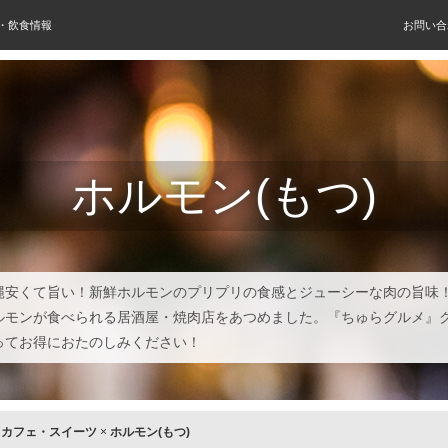
屋・飲食情報
お問い合
ホルモン(もつ)
縄安くて旨い！新鮮ホルモンのプリプリの食感とジューシーな肉の旨味
ルモンが食べられる居酒屋・焼肉店をあつめました。『ちゅらグルメ』
ってお得におたのしみください！
×
カフェ・スイーツ
×
ホルモン(もつ)