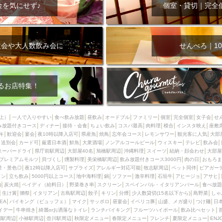
000円
肉の日
おもろまち駅周辺
オープンテラス
マトン・ラ
金を気にせず♪
個室・貸切｜完全
エビ
カレー
チャージ無し
牡蠣
夜景・景色◎
夜12時以降
牧志駅周辺
ペット同伴
ビアガーデン
チーズ
天ぷら
ラ
スメ
沖縄そば
串揚げ
バレンタイン
立ち飲み
5000円以上
次会や大人数飲み会に
せんべろ｜10
理
石垣牛
アヒージョ
アサヒ
割烹
女性専用トイレあり
スペシャルディナー
ホルモン(もつ)
炭火焼
ペイディ（給料日）
インバル・イタリアンバール
食べ放題
動物カフェ＆バー
屋富祖地
るお店特集！
ジビエ
安里駅周辺
アジア・エスニック
熱燗
生け簀
獺祭
分煙
少人数貸切(15名以下から)
島野菜
しゃぶしゃぶ
パクチー
上）
一人で入りやすい
食べ飲み放題
昼飲み
オードブル
ファミリー
個室
完全個室
女子会
せ
み放題付きコース
電気ブラン
ディナー
エビスビール
接待・会食
ちょい飲み
ウェディング
コスパ最高
肉料理
58KACHA-SEA
模合
インスタ映え
バイ
座敷
キ
歓迎会
宴会
夜10時以降入店可
県産魚
焼鳥
忘年会コース
レモンサワー
観光客に人気
大部
昼宴会
イベリコ豚
山盛、メガ盛り
つけ麺
日本そば
冬
送別会
カード可
厳選日本酒
鮮魚
大衆酒場
ノンアルコールビール
ウィスキー
テレビ
飲み会
スーパードライ
県庁前駅周辺
大部屋40名
旭橋駅周辺
沖縄料理
スイーツ
結納・顔会わせ
大部屋
中華
お好み焼き・もんじゃ
オーガニック
プレミアムフライデー
プレミアムモルツ
貝づくし
燻製料理
美栄橋駅周辺
飲み放題付きコース3000円
肉の日
おもろま
レ
ランチバイキング
フルーツハイボール
飲み比べセット
首里
景・景色◎
夜12時以降入店可
サプライズ
アレルギー対応可能
牧志駅周辺
ペット同伴
ビアガー
イン
立ち飲み
5000円以上コース
地中海料理
鍋
ソファー
激辛料理
石垣牛
アヒージョ
アサヒ
鉄板焼き
幹事様特典
おばんざい
チーズタッカルビ
奥武山公園
)
炭火焼
ペイディ（給料日）
野菜巻き串
スクリーン
スペインバル・イタリアンバール
食べ放題
生け簀
獺祭
イタリアン
古島駅周辺
餃子
キリン
分煙
少人数貸切(15名以下から)
島野菜
しゃ
定メニュー
春限定メニュー
フレンチ
夏限定メニュー
ENJOY 
SEA
バイキング（ビュッフェ）
マイク
サッポロ
昼宴会
イベリコ豚
山盛、メガ盛り
つけ麺
日
駅周辺
シードル
那覇空港駅周辺
儀保駅周辺
イデー
牛串焼き
綺麗orお洒落なトイレ
ランチバイキング
フルーツハイボール
飲み比べセット
園駅周辺
小禄駅周辺
壺川駅周辺
秋限定メニュー
春限定メニュー
フレンチ
夏限定メニュー
ENJ