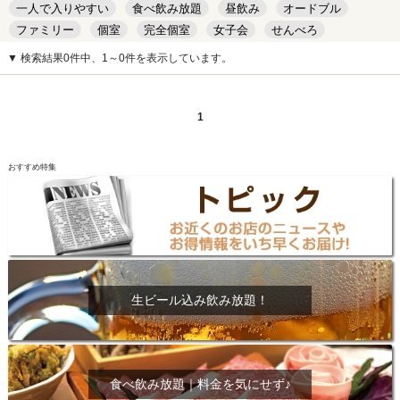
一人で入りやすい
食べ飲み放題
昼飲み
オードブル
ファミリー
個室
完全個室
女子会
せんべろ
キッズルーム
安い
デート
▼ 検索結果0件中、1～0件を表示しています。
1
おすすめ特集
生ビール込み飲み放題！
食べ飲み放題｜料金を気にせず♪