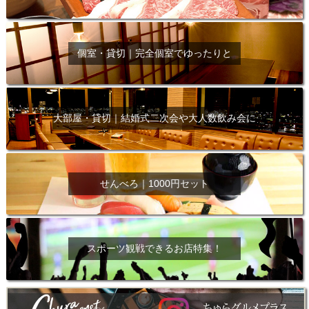
個室・貸切｜完全個室でゆったりと
大部屋・貸切｜結婚式二次会や大人数飲み会に
せんべろ｜1000円セット
スポーツ観戦できるお店特集！