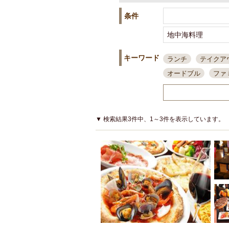
条件
キーワード
ランチ
テイクア
オードブル
ファ
スポーツ観戦
島
接待・会食
ちょ
結婚式二次会
朝
▼ 検索結果3件中、1～3件を表示しています。
夜10時以降入店可
貸切可
大部屋20
カード可
厳選日
3000円台コース
アサヒスーパードラ
大部屋50名以上～
ハッピーアワー