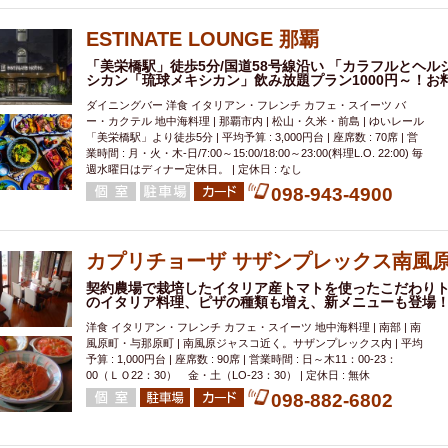
000円
肉の日
おもろまち駅周辺
オープンテラス
マトン・ラ
エビ
カレー
チャージ無し
牡蠣
夜景・景色◎
夜12時以降
ESTINATE LOUNGE 那覇
牧志駅周辺
ペット同伴
ビアガーデン
チーズ
天ぷら
ラ
「美栄橋駅」徒歩5分/国道58号線沿い 「カラフルとヘ
シカン「琉球メキシカン」飲み放題プラン1000円～！お料
スメ
沖縄そば
串揚げ
バレンタイン
立ち飲み
5000円以上
ダイニングバー 洋食 イタリアン・フレンチ カフェ・スイーツ バ
理
石垣牛
アヒージョ
アサヒ
割烹
女性専用トイレあり
ー・カクテル 地中海料理 | 那覇市内 | 松山・久米・前島 | ゆいレール
「美栄橋駅」より徒歩5分 | 平均予算 : 3,000円台 | 座席数 : 70席 | 営
スペシャルディナー
ホルモン(もつ)
炭火焼
ペイディ（給料日）
業時間 : 月・火・木-日/7:00～15:00/18:00～23:00(料理L.O. 22:00) 毎
週水曜日はディナー定休日。 | 定休日 : なし
インバル・イタリアンバール
食べ放題
動物カフェ＆バー
屋富祖地
098-943-4900
ジビエ
安里駅周辺
アジア・エスニック
熱燗
生け簀
獺祭
分煙
少人数貸切(15名以下から)
島野菜
しゃぶしゃぶ
パクチー
電気ブラン
エビスビール
ウェディング
58KACHA-SEA
バイ
カプリチョーザ サザンプレックス南風
昼宴会
イベリコ豚
山盛、メガ盛り
つけ麺
日本そば
冬
契約農場で栽培したイタリア産トマトを使ったこだわり
のイタリア料理、ピザの種類も増え、新メニューも登場
中華
お好み焼き・もんじゃ
オーガニック
プレミアムフライデー
洋食 イタリアン・フレンチ カフェ・スイーツ 地中海料理 | 南部 | 南
レ
ランチバイキング
フルーツハイボール
飲み比べセット
首里
風原町・与那原町 | 南風原ジャスコ近く。サザンプレックス内 | 平均
予算 : 1,000円台 | 座席数 : 90席 | 営業時間 : 日～木11：00-23：
鉄板焼き
幹事様特典
おばんざい
チーズタッカルビ
奥武山公園
00（ＬＯ22：30） 金・土（LO-23：30） | 定休日 : 無休
定メニュー
春限定メニュー
フレンチ
夏限定メニュー
ENJOY 
098-882-6802
駅周辺
シードル
那覇空港駅周辺
儀保駅周辺