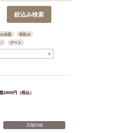
絞込み検索
み放題
昼飲み
い
デート
コース
ディナー
念日
泡盛
喫煙可
ーキ
歓迎会
宴会
部屋30名
カウンター
カクテル
送別会
2800円（税込）
ビ
飲み会
掘りごたつ
クーポン
結納・顔会わせ
全面禁煙
店舗詳細