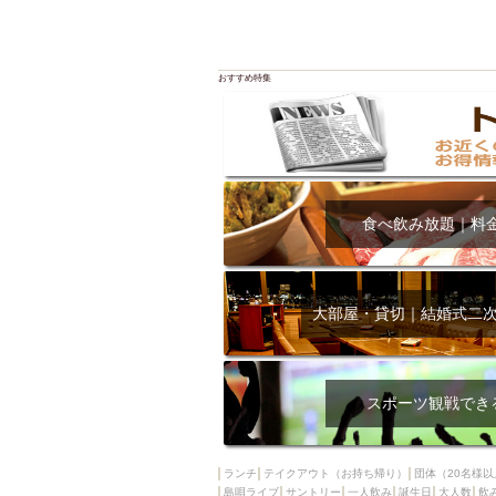
おすすめ特集
食べ飲み放題｜料
大部屋・貸切｜結婚式二
スポーツ観戦でき
ランチ
テイクアウト（お持ち帰り）
団体（20名様以
島唄ライブ
サントリー
一人飲み
誕生日
大人数
飲