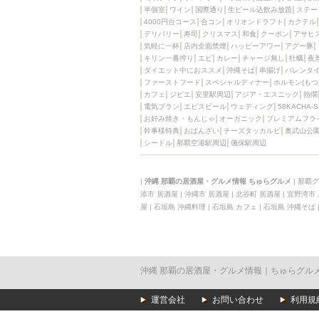
半個室
ワイン
国際通り
生ビール込飲み放題
ステー
4000円台コース
合コン
オリオンドラフト
カクテル
デリバリー
寿司
クリスマス
和食
クーポン
アサヒ
気軽に一杯
店内全面禁煙
ハッピーアワー
アグー豚
キリン一番搾り
エビ
カレー
チャージ無し
牡蠣
夜
ダイエット中におススメ
沖縄そば
串揚げ
バレンタ
ファーストフード
スペシャルディナー
ホルモン(もつ
カフェ
ジビエ
安里駅周辺
アジア・エスニック
熱燗
電気ブラン
エビスビール
ウェディング
58KACHA-
お好み焼き・もんじゃ
オーガニック
プレミアムフラ
幹事様特典
おばんざい
チーズタッカルビ
奥武山公
シードル
那覇空港駅周辺
儀保駅周辺
|
沖縄 那覇の居酒屋・グルメ情報 ちゅらグルメ
|
那覇グ
添市 居酒屋
|
沖縄市 居酒屋
|
北谷町 居酒屋
|
宜野湾市
屋
|
石垣島 沖縄料理
|
石垣島 カフェ
|
石垣島 沖縄そば
沖縄 那覇の居酒屋・グルメ情報｜ちゅらグル
運営会社
お問い合わせ
利用規