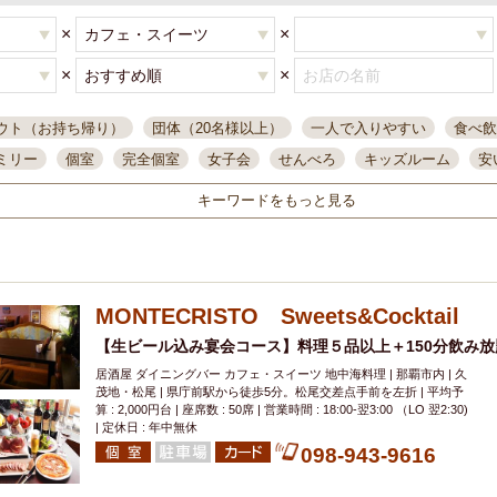
×
×
×
×
ウト（お持ち帰り）
団体（20名様以上）
一人で入りやすい
食べ飲
ミリー
個室
完全個室
女子会
せんべろ
キッズルーム
安
唄ライブ
サントリー
一人飲み
誕生日
大人数
飲み放題付き
キーワードをもっと見る
い飲み
コスパ最高
肉料理
模合
インスタ映え
座敷席
記
まで営業
半個室
ワイン
国際通り
生ビール込飲み放題
ステ
県産魚
焼鳥
忘年会コース
レモンサワー
観光客に人気
大
MONTECRISTO Sweets&Cocktail
名
落ち着いた空間
4000円台コース
合コン
オリオンドラフト
本酒
鮮魚
【生ビール込み宴会コース】料理５品以上＋150分飲み放題
大衆酒場
ノンアルコールビール
ウィスキー
テレ
居酒屋 ダイニングバー カフェ・スイーツ 地中海料理 | 那覇市内 | 久
ピザ
焼酎
カラオケ
デリバリー
寿司
クリスマス
和食
茂地・松尾 | 県庁前駅から徒歩5分。松尾交差点手前を左折 | 平均予
イ
県庁前駅周辺
大部屋40名
旭橋駅周辺
沖縄料理
スイーツ
算 : 2,000円台 | 座席数 : 50席 | 営業時間 : 18:00-翌3:00 （LO 翌2:30)
| 定休日 : 年中無休
オリオン
海ぶどう
パスタ
民謡・生演奏
気軽に一杯
店内
098-943-9616
アグー豚
プレミアムモルツ
貝づくし
燻製料理
美栄橋駅周辺