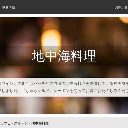
屋・飲食情報
お問い合
地中海料理
縄ワインとの相性もバッチリの自慢の地中海料理を提供している居酒屋
プしました。『ちゅらグルメ』クーポンを使ってお得におたのしみくだ
×
カフェ・スイーツ
×
地中海料理