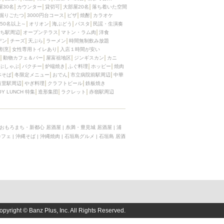
屋30名
カウンター
貸切可
大部屋20名
落ち着いた空間
掘りごたつ
3000円台コース
ピザ
焼酎
カラオケ
50名以上～
オリオン
海ぶどう
パスタ
民謡・生演奏
ち駅周辺
オープンテラス
マトン・ラム肉
洋食
デン
チーズ
天ぷら
ラーメン
時間無制飲み放題
割烹
女性専用トイレあり
入店１時間が安い
動物カフェ＆バー
屋富祖地区
ジンギスカン
カニ
ぶしゃぶ
パクチー
炉端焼き
ふぐ料理
ホッピー
焼肉
本そば
冬限定メニュー
おでん
市立病院前駅周辺
中華
首里駅周辺
やぎ料理
クラフトビール
鉄板焼き
OY LUNCH 特集
造形集団
ラクレット
赤嶺駅周辺
おもろまち・新都心 居酒屋
|
糸満・豊見城 居酒屋
|
浦
カフェ
|
沖縄そば
|
沖縄焼肉
|
石垣島グルメ
|
石垣島 居酒
opyright © Banz Plus, Inc. All Rights Reserved.