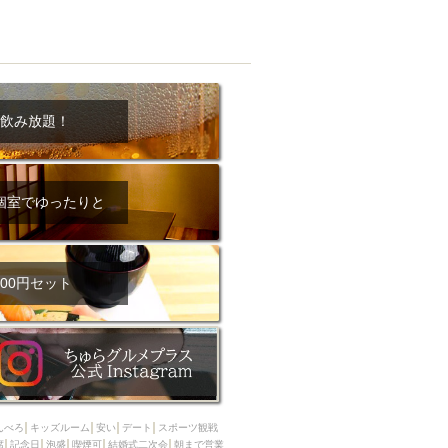
飲み放題！
個室でゆったりと
00円セット
んべろ
キッズルーム
安い
デート
スポーツ観戦
席
記念日
泡盛
喫煙可
結婚式二次会
朝まで営業