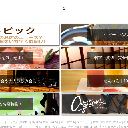
1
生ビール込み
金を気にせず♪
個室・貸切｜完全
次会や大人数飲み会に
せんべろ｜10
るお店特集！
上）
一人で入りやすい
食べ飲み放題
昼飲み
オードブル
ファミリー
個室
完全個室
女子会
せ
み放題付きコース
ディナー
接待・会食
ちょい飲み
コスパ最高
肉料理
模合
インスタ映え
座敷