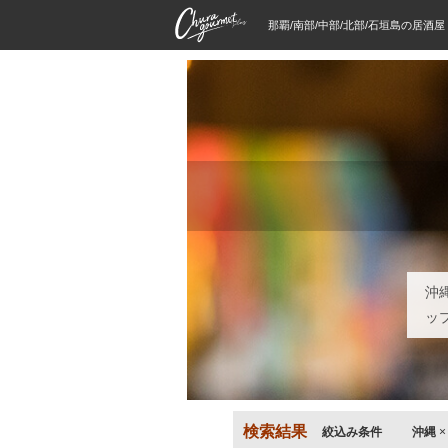
那覇/南部/中部/北部/石垣島の居酒
沖
ッ
検索結果
絞込み条件
沖縄