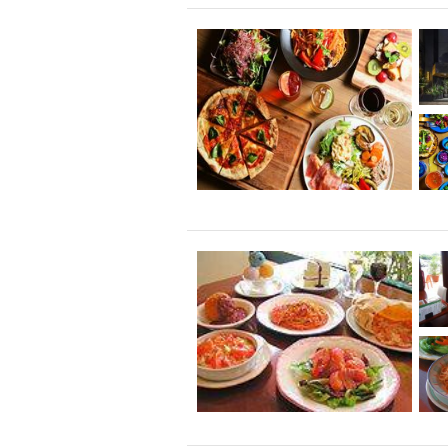
飲み放題付きコース3
キリン一番搾り
アレルギー対応可能
ダイエット中におス
ソファー
激辛料
ファーストフード
スクリーン
スペ
カニ
カフェ
餃子
キリン
ホッピー
焼肉
マイク
サッポロ
市立病院前駅周辺
綺麗orお洒落なトイ
クラフトビール
壺川駅周辺
秋限
ラクレット
赤嶺