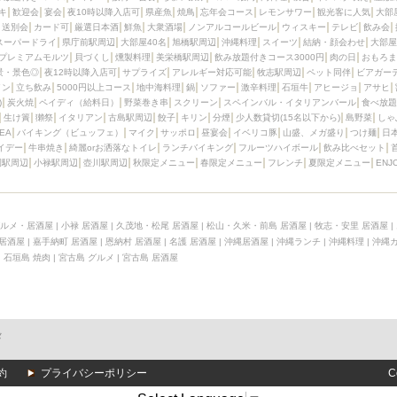
キ
歓迎会
宴会
夜10時以降入店可
県産魚
焼鳥
忘年会コース
レモンサワー
観光客に人気
大部
送別会
カード可
厳選日本酒
鮮魚
大衆酒場
ノンアルコールビール
ウィスキー
テレビ
飲み会
スーパードライ
県庁前駅周辺
大部屋40名
旭橋駅周辺
沖縄料理
スイーツ
結納・顔会わせ
大部屋
プレミアムモルツ
貝づくし
燻製料理
美栄橋駅周辺
飲み放題付きコース3000円
肉の日
おもろま
景・景色◎
夜12時以降入店可
サプライズ
アレルギー対応可能
牧志駅周辺
ペット同伴
ビアガー
イン
立ち飲み
5000円以上コース
地中海料理
鍋
ソファー
激辛料理
石垣牛
アヒージョ
アサヒ
)
炭火焼
ペイディ（給料日）
野菜巻き串
スクリーン
スペインバル・イタリアンバール
食べ放題
生け簀
獺祭
イタリアン
古島駅周辺
餃子
キリン
分煙
少人数貸切(15名以下から)
島野菜
しゃ
SEA
バイキング（ビュッフェ）
マイク
サッポロ
昼宴会
イベリコ豚
山盛、メガ盛り
つけ麺
日
イデー
牛串焼き
綺麗orお洒落なトイレ
ランチバイキング
フルーツハイボール
飲み比べセット
園駅周辺
小禄駅周辺
壺川駅周辺
秋限定メニュー
春限定メニュー
フレンチ
夏限定メニュー
ENJ
ルメ・居酒屋
|
小禄 居酒屋
|
久茂地・松尾 居酒屋
|
松山・久米・前島 居酒屋
|
牧志・安里 居酒屋
|
 居酒屋
|
嘉手納町 居酒屋
|
恩納村 居酒屋
|
名護 居酒屋
|
沖縄居酒屋
|
沖縄ランチ
|
沖縄料理
|
沖縄
|
石垣島 焼肉
|
宮古島 グルメ
|
宮古島 居酒屋
メ
約
プライバシーポリシー
C