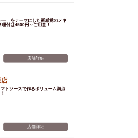
ム肉
洋食
入店可
サプライズ
ーメン
時間無制飲み放題
ルシー」をテーマにした新感覚のメキ
理付は4500円～ご用意！
コース
地中海料理
鍋
入店１時間が安い
野菜巻き串
区
ジンギスカン
店舗詳細
イタリアン
古島駅周辺
炉端焼き
ふぐ料理
キング（ビュッフェ）
原店
限定メニュー
おでん
トマトソースで作るボリューム満点
！！
牛串焼き
駅周辺
やぎ料理
駅周辺
小禄駅周辺
LUNCH 特集
造形集団
店舗詳細