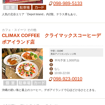
098-989-5133
人気の北谷エリア「Depot Island」内2階。テラス席もあり。
カフェ・スイーツ その他
CLIMAX COFFEE クライマックスコーヒーデ
ポアイランド店
中部｜北谷町
美浜アメリカンビレッジ内
平均予算 1,000円台
￥
席
なし
休
10:00-22:00
営
098-923-0010
沖縄の碧い海と最上のコーヒー。デポアイランドで心ほどけるひとときを。