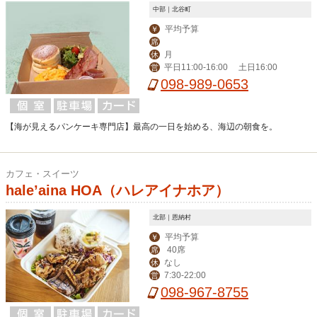
中部｜北谷町
平均予算
￥
席
月
休
平日11:00-16:00 土日16:00
営
098-989-0653
【海が見えるパンケーキ専門店】最高の一日を始める、海辺の朝食を。
カフェ・スイーツ
hale’aina HOA（ハレアイナホア）
北部｜恩納村
平均予算
￥
40席
席
なし
休
7:30-22:00
営
098-967-8755