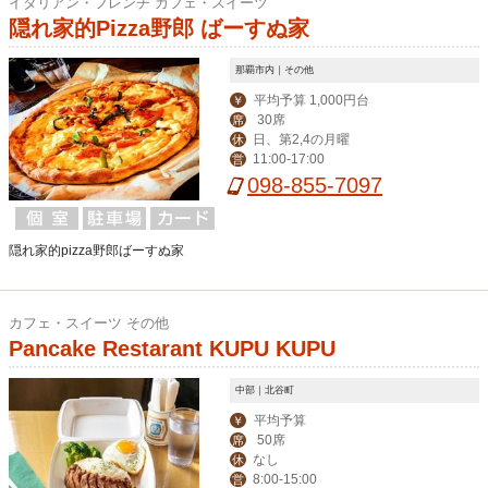
イタリアン・フレンチ カフェ・スイーツ
隠れ家的Pizza野郎 ばーすぬ家
那覇市内｜その他
平均予算 1,000円台
￥
30席
席
日、第2,4の月曜
休
11:00-17:00
営
098-855-7097
隠れ家的pizza野郎ばーすぬ家
カフェ・スイーツ その他
Pancake Restarant KUPU KUPU
中部｜北谷町
平均予算
￥
50席
席
なし
休
8:00-15:00
営