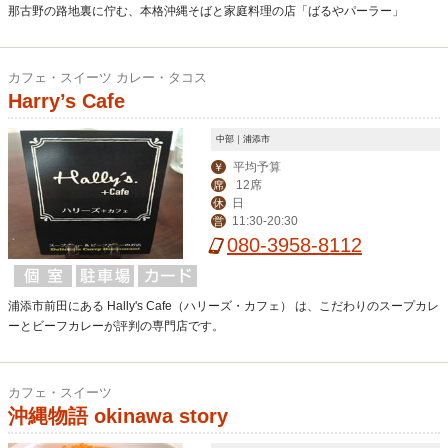
那古野の路地裏に佇む、本格沖縄そばと家庭料理の店「ばるやパーラー」
カフェ・スイーツ カレー・タコス
Harry’s Cafe
中部｜浦添市
平均予算
￥
12席
席
日
休
11:30-20:30
営
080-3958-8112
浦添市前田にある Hally's Cafe（ハリーズ・カフェ） は、こだわりのスープカレ
ーとビーフカレーが評判の専門店です。
カフェ・スイーツ
沖縄物語 okinawa story