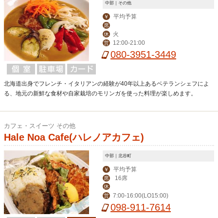
中部｜その他
平均予算
￥
席
火
休
12:00-21:00
営
080-3951-3449
北海道出身でフレンチ・イタリアンの経験が40年以上あるベテランシェフによ
る、地元の新鮮な食材や自家栽培のモリンガを使った料理が楽しめます。
カフェ・スイーツ その他
Hale Noa Cafe(ハレノアカフェ)
中部｜北谷町
平均予算
￥
16席
席
休
7:00-16:00(LO15:00)
営
098-911-7614