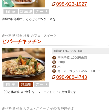
098-923-1927
海辺の特等席で、とろけるパンケーキを。
創作料理 和食 洋食 カフェ・スイーツ
ピパーチキッチン
那覇市内｜松山・久米・前島
平均予算 1,000円未満
￥
30席
席
水
休
月・火・木ランチのみ11:00-15:0
営
0 金・土・日ランチ＆ディナー 17:
098-988-4743
30-21:30
【心と体が喜ぶご飯】をモットーにしている定食屋です。
創作料理 和食 カフェ・スイーツ その他 沖縄そば