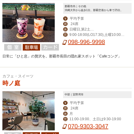
那覇市内｜その他
沖縄大学から徒歩1分。那覇空港から車で25分。
平均予算
￥
24席
席
日曜日,第2土曜
休
9:00-18:00(LO17:30),土曜10:00-1
営
日,祝日
7:00(LO16:30)※18:00～21:00は予約
098-996-9998
のみ対応可
日常に「ひと息」の贅沢を。那覇市長田の隠れ家スポット「Cafeコング」
カフェ・スイーツ
時ノ庭
中部｜宜野湾市
平均予算
￥
24席
席
月
休
11:00-19:00、土日は9:30-19:00
営
070-9303-3047