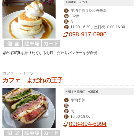
那覇市内｜その他
平均予算 1,000円未満
￥
32席
席
なし
休
11:00-16:30、土日祝10:00-16:30
営
098-917-0980
思わず写真を撮りたくなるお店こだわりパンケーキが自慢
カフェ・スイーツ
カフェ よだれの王子
南部｜南風原町・与那原町
平均予算
￥
席
火
休
10:00-18:00
営
098-894-6994