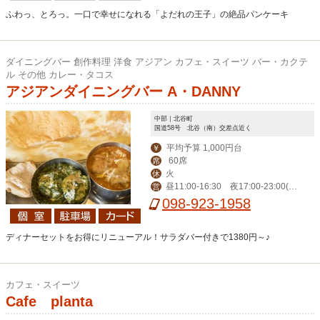
ふわっ、とろっ。一口で幸せになれる「よだれの王子」の絶品パンケーキ
ダイニングバー 創作料理 洋食 アジアン カフェ・スイーツ バー・カクテ
ル その他 カレー・タコス
アジアンダイニングバー A・DANNY
中部｜北谷町
国道58号 北谷（南）交差点近く
平均予算 1,000円台
￥
60席
席
火
休
昼11:00-16:30 夜17:00‐23:00(L
営
O 22:00)、金土24:00（LO 23:00）
098-923-1958
ディナーセットをお得にリニューアル！サラダバー付きで1380円～♪
カフェ・スイーツ
Cafe planta