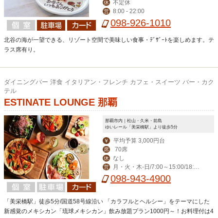
不定休
休
8:00 - 22:00
営
098-926-1010
北谷の海が一望できる、リゾート空間で美味しい食事・ﾃﾞｻﾞｰﾄを楽しめます。テ
ラス席有り。
ダイニングバー 洋食 イタリアン・フレンチ カフェ・スイーツ バー・カク
テル
ESTINATE LOUNGE 那覇
那覇市内｜松山・久米・前島
ゆいレール「美栄橋駅」より徒歩5分
平均予算 3,000円台
￥
70席
席
なし
休
月・火・木-日/7:00～15:00/18:00
営
～23:00(料理L.O. 22:00) 毎週水曜日は
098-943-4900
ディナー定休日。
「美栄橋駅」徒歩5分/国道58号線沿い 「カラフルとヘルシー」をテーマにした
新感覚のメキシカン「琉球メキシカン」飲み放題プラン1000円～！お料理付は4