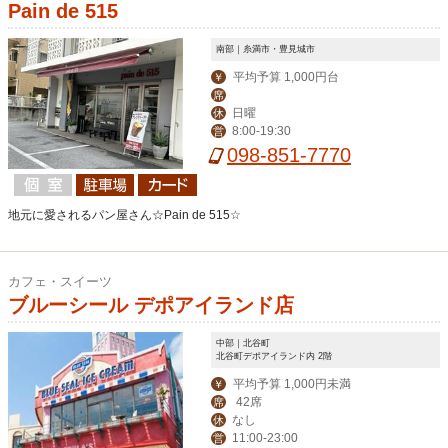
Pain de 515
南部｜糸満市・豊見城市
平均予算 1,000円台
￥
席
日曜
休
8:00-19:30
営
098-851-7770
地元に愛されるパン屋さん☆Pain de 515☆
カフェ・スイーツ
ブルーシール デポアイランド店
中部｜北谷町
北谷町デポアイランド内 2階
平均予算 1,000円未満
￥
42席
席
なし
休
11:00-23:00
営