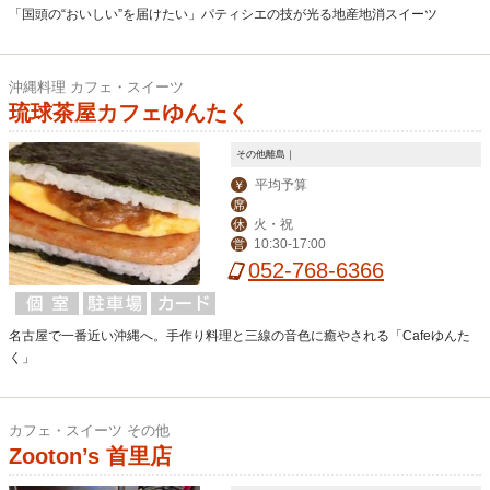
「国頭の“おいしい”を届けたい」パティシエの技が光る地産地消スイーツ
沖縄料理 カフェ・スイーツ
琉球茶屋カフェゆんたく
その他離島｜
平均予算
￥
席
火・祝
休
10:30-17:00
営
052-768-6366
名古屋で一番近い沖縄へ。手作り料理と三線の音色に癒やされる「Cafeゆんた
く」
カフェ・スイーツ その他
Zooton’s 首里店