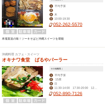
平均予算
￥
席
木
休
10:00-19:30
営
052-262-5570
本場直送の味！ソーキそばと沖縄スイーツを堪能
沖縄料理 カフェ・スイーツ
オキナワ食堂 ばるやパーラー
その他離島｜
平均予算
￥
15席
席
日
休
11:30-14:00 17:30-20:00 12:0
営
0-15:00（土曜のみ）
052-890-7126