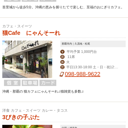
首里城から徒歩5分。沖縄の恵みを握りたてで楽しむ、至福のおにぎりカフェ。
カフェ・スイーツ
猫Cafe にゃんそーれ
那覇市内｜久茂地・松尾
平均予算 1,000円台
￥
11席
席
火
休
平日13:30-18:00 土・日・祝12:30
営
-18:30
098-988-9622
沖縄・那覇の 猫カフェにゃんそーれ♫猫雑貨も多数♫
洋食 カフェ・スイーツ カレー・タコス
3びきの子ぶた
中部｜浦添市