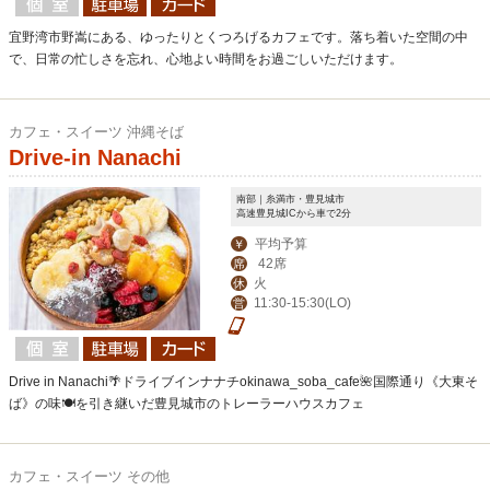
宜野湾市野嵩にある、ゆったりとくつろげるカフェです。落ち着いた空間の中
で、日常の忙しさを忘れ、心地よい時間をお過ごしいただけます。
カフェ・スイーツ 沖縄そば
Drive-in Nanachi
南部｜糸満市・豊見城市
高速豊見城ICから車で2分
平均予算
￥
42席
席
火
休
11:30-15:30(LO)
営
Drive in Nanachi🌴ドライブインナナチokinawa_soba_cafe🌺国際通り《大東そ
ば》の味🍽を引き継いだ豊見城市のトレーラーハウスカフェ
カフェ・スイーツ その他