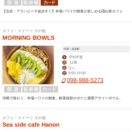
【北谷・アラハビーチ徒歩すぐ】本場ハワイの朝食が楽しめる隠れ家カフェ
カフェ・スイーツ その他
MORNING BOWLS
中部｜北谷町
平均予算
￥
12席
席
なし
休
9:00-15:00
営
098-988-5273
沖縄で味わう、本場ハワイの朝食。鮮度抜群のポケと濃厚アサイーボウル。
カフェ・スイーツ その他
Sea side cafe Hanon