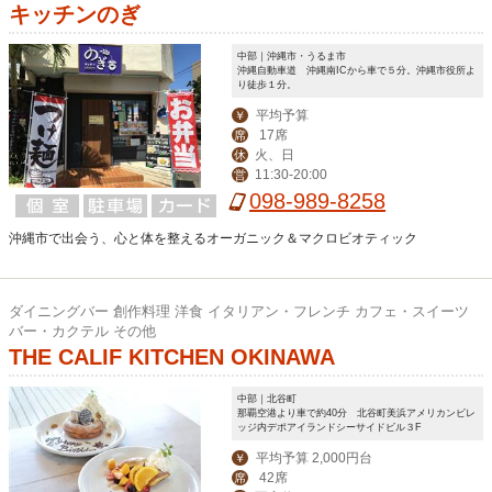
キッチンのぎ
中部｜沖縄市・うるま市
沖縄自動車道 沖縄南ICから車で５分。沖縄市役所よ
り徒歩１分。
平均予算
￥
17席
席
火、日
休
11:30-20:00
営
098-989-8258
沖縄市で出会う、心と体を整えるオーガニック＆マクロビオティック
ダイニングバー 創作料理 洋食 イタリアン・フレンチ カフェ・スイーツ
バー・カクテル その他
THE CALIF KITCHEN OKINAWA
中部｜北谷町
那覇空港より車で約40分 北谷町美浜アメリカンビレ
ッジ内デポアイランドシーサイドビル３F
平均予算 2,000円台
￥
42席
席