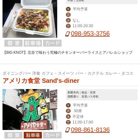
中部｜北谷町
平均予算
￥
席
なし
休
11:00-20:30
営
098-953-3756
【BIG KNOT】北谷で味わう究極のチキンオーバーライスとアパレルショップ
ダイニングバー 洋食 カフェ・スイーツ バー・カクテル カレー・タコス
アメリカ食堂 Sand's-diner
那覇市内｜牧志・安里
国際通り 安里バス停前
平均予算
￥
30席
席
不定休
休
11:00-17:00
営
098-861-8136