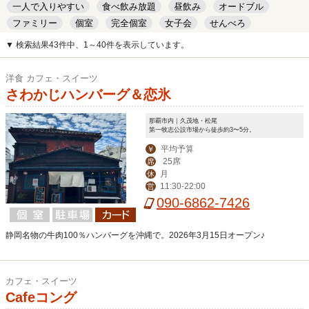
一人で入りやすい
食べ飲み放題
昼飲み
オードブル
ファミリー
個室
完全個室
女子会
せんべろ
キッズルーム
安い
デート
▼ 検索結果43件中、1～40件を表示しています。
洋食 カフェ・スイーツ
さわかじハンバーグ＆恋氷
那覇市内｜久茂地・松尾
第一牧志公設市場から徒歩約3〜5分。
平均予算
￥
25席
席
月
休
11:30-22:00
営
090-6862-7426
静岡名物の牛肉100％ハンバーグを沖縄で。2026年3月15日オープン♪
カフェ・スイーツ
Cafeコング