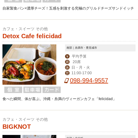
自家製食パン×濃厚チーズ！五感を刺激する究極のグリルドチーズサンドイッチ
カフェ・スイーツ その他
Detox Cafe felicidad
南部｜糸満市・豊見城市
平均予算
￥
20席
席
日・月・火
休
11:00-17:00
営
098-994-9557
食べた瞬間、体が喜ぶ。沖縄・糸満のヴィーガンカフェ「felicidad」
カフェ・スイーツ その他
BIGKNOT