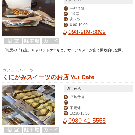
平均予算
￥
19席
席
火・水
休
8:00-16:00
営
098-989-8099
「地元の『お宝』キャロットケーキと、サイクリストが集う開放的な空間」
カフェ・スイーツ
くにがみスイーツのお店 Yui Cafe
北部｜その他
平均予算
￥
席
不定休
休
10:30-18:00
営
0980-41-5555