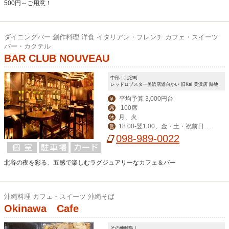
500円～ご用意！
ダイニングバー 創作料理 洋食 イタリアン・フレンチ カフェ・スイーツ
バー・カクテル
BAR CLUB NOUVEAU
中部｜北谷町
レッドロブスター美浜店道向かい 旧Kai 美浜店 跡地
平均予算 3,000円台
￥
100席
席
月、火
休
18:00-翌1:00、金・土・祝前日17:
営
00-翌1:00
098-989-0022
北谷の夜を彩る、五感で楽しむラグジュアリーなカフェ＆バー
沖縄料理 カフェ・スイーツ 沖縄そば
Okinawa Cafe
その他離島｜