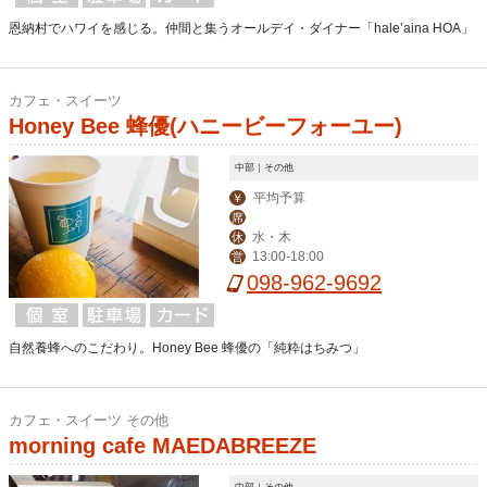
恩納村でハワイを感じる。仲間と集うオールデイ・ダイナー「hale’aina HOA」
カフェ・スイーツ
Honey Bee 蜂優(ハニービーフォーユー)
中部｜その他
平均予算
￥
席
水・木
休
13:00-18:00
営
098-962-9692
自然養蜂へのこだわり。Honey Bee 蜂優の「純粋はちみつ」
カフェ・スイーツ その他
morning cafe MAEDABREEZE
中部｜その他