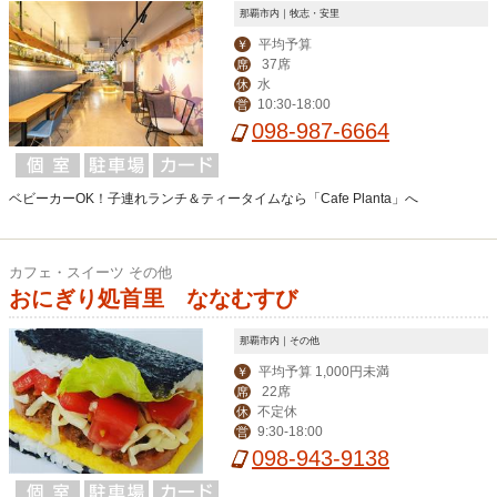
那覇市内｜牧志・安里
平均予算
￥
37席
席
水
休
10:30-18:00
営
098-987-6664
ベビーカーOK！子連れランチ＆ティータイムなら「Cafe Planta」へ
カフェ・スイーツ その他
おにぎり処首里 ななむすび
那覇市内｜その他
平均予算 1,000円未満
￥
22席
席
不定休
休
9:30-18:00
営
098-943-9138