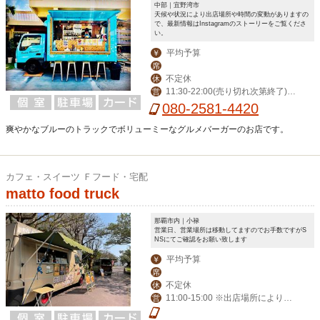
中部｜宜野湾市
天候や状況により出店場所や時間の変動がありますの
で、最新情報はInstagramのストーリーをご覧くださ
い。
平均予算
￥
席
不定休
休
11:30-22:00(売り切れ次第終了)※
営
出店場所により営業時間変動
080-2581-4420
爽やかなブルーのトラックでボリューミーなグルメバーガーのお店です。
カフェ・スイーツ Ｆフード・宅配
matto food truck
那覇市内｜小禄
営業日、営業場所は移動してますのでお手数ですがS
NSにてご確認をお願い致します
平均予算
￥
席
不定休
休
11:00-15:00 ※出店場所により営
営
業時間変動