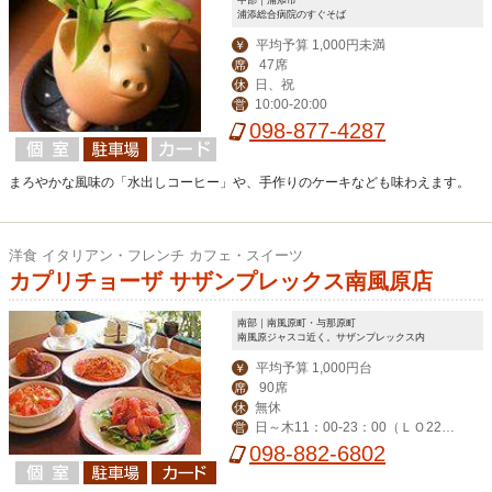
浦添総合病院のすぐそば
平均予算 1,000円未満
￥
47席
席
日、祝
休
10:00-20:00
営
098-877-4287
まろやかな風味の「水出しコーヒー」や、手作りのケーキなども味わえます。
洋食 イタリアン・フレンチ カフェ・スイーツ
カプリチョーザ サザンプレックス南風原店
南部｜南風原町・与那原町
南風原ジャスコ近く。サザンプレックス内
平均予算 1,000円台
￥
90席
席
無休
休
日～木11：00-23：00（ＬＯ22：
営
30） 金・土（LO-23：30）
098-882-6802