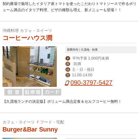
契約農場で栽培したイタリア産トマトを使ったこだわりトマトソースで作るボリ
ューム満点のイタリア料理、ピザの種類も増え、新メニューも登場！！
沖縄料理 カフェ・スイーツ
コーヒーハウス潤
那覇市内｜久茂地・松尾
平均予算 1,000円未満
￥
30席
席
土・日・祝日
休
11:00-14:00
営
090-3797-5427
【久茂地ランチの決定版】ボリューム満点定食＆セルフコーヒー無料！
カフェ・スイーツ Ｆフード・宅配
Burger&Bar Sunny