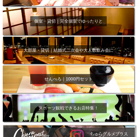
個室・貸切｜完全個室でゆったりと
大部屋・貸切｜結婚式二次会や大人数飲み会に
せんべろ｜1000円セット
スポーツ観戦できるお店特集！