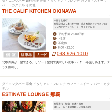
ダイニングバー 創作料理 洋食 イタリアン・フレンチ カフェ・スイーツ
バー・カクテル その他
THE CALIF KITCHEN OKINAWA
中部｜北谷町
那覇空港より車で約40分 北谷町美浜アメリカンビレ
ッジ内デポアイランドシーサイドビル３F
平均予算 2,000円台
￥
42席
席
不定休
休
8:00 - 22:00
営
098-926-1010
北谷の海が一望できる、リゾート空間で美味しい食事・ﾃﾞｻﾞｰﾄを楽しめます。テ
ラス席有り。
ダイニングバー 洋食 イタリアン・フレンチ カフェ・スイーツ バー・カク
テル
ESTINATE LOUNGE 那覇
那覇市内｜松山・久米・前島
ゆいレール「美栄橋駅」より徒歩5分