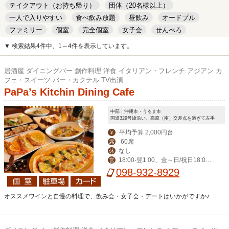
テイクアウト（お持ち帰り）
団体（20名様以上）
一人で入りやすい
食べ飲み放題
昼飲み
オードブル
ファミリー
個室
完全個室
女子会
せんべろ
キッズルーム
安い
デート
▼ 検索結果4件中、1～4件を表示しています。
居酒屋 ダイニングバー 創作料理 洋食 イタリアン・フレンチ アジアン カ
フェ・スイーツ バー・カクテル TV出演
PaPa’s Kitchin Dining Cafe
中部｜沖縄市・うるま市
国道329号線沿い、高原（南）交差点を過ぎて左手
平均予算 2,000円台
￥
60席
席
なし
休
18:00‐翌1:00、金～日/祝日18:00-
営
翌2:00
098-932-8929
オススメワインと自慢の料理で、飲み会・女子会・デートはいかがですか♪