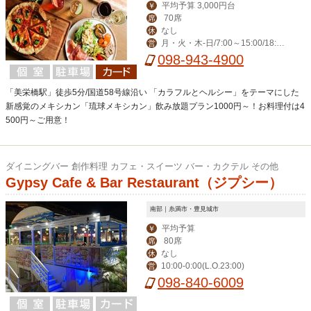
平均予算 3,000円台
￥
70席
席
なし
休
月・火・木-日/7:00～15:00/18:00
営
～23:00(料理L.O. 22:00) 毎週水曜日は
098-943-4900
ディナー定休日。
「美栄橋駅」徒歩5分/国道58号線沿い 「カラフルとヘルシー」をテーマにした
新感覚のメキシカン「琉球メキシカン」飲み放題プラン1000円～！お料理付は4
500円～ご用意！
ダイニングバー 創作料理 カフェ・スイーツ バー・カクテル その他
Gypsy Cafe & Bar Restaurant（ジプシー）
南部｜糸満市・豊見城市
平均予算
￥
80席
席
なし
休
10:00-0:00(L.O.23:00)
営
098-840-6009