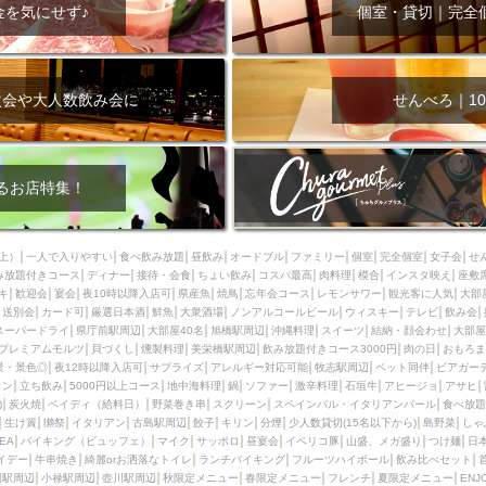
000円
肉の日
おもろまち駅周辺
オープンテラス
マトン・ラ
金を気にせず♪
個室・貸切｜完全
エビ
カレー
チャージ無し
牡蠣
夜景・景色◎
夜12時以降
牧志駅周辺
ペット同伴
ビアガーデン
チーズ
天ぷら
ラ
スメ
沖縄そば
串揚げ
バレンタイン
立ち飲み
5000円以上
次会や大人数飲み会に
せんべろ｜10
理
石垣牛
アヒージョ
アサヒ
割烹
女性専用トイレあり
スペシャルディナー
ホルモン(もつ)
炭火焼
ペイディ（給料日）
インバル・イタリアンバール
食べ放題
動物カフェ＆バー
屋富祖地
るお店特集！
ジビエ
安里駅周辺
アジア・エスニック
熱燗
生け簀
獺祭
分煙
少人数貸切(15名以下から)
島野菜
しゃぶしゃぶ
パクチー
上）
一人で入りやすい
食べ飲み放題
昼飲み
オードブル
ファミリー
個室
完全個室
女子会
せ
み放題付きコース
電気ブラン
ディナー
エビスビール
接待・会食
ちょい飲み
ウェディング
コスパ最高
肉料理
58KACHA-SEA
模合
インスタ映え
バイ
座敷
キ
歓迎会
宴会
夜10時以降入店可
県産魚
焼鳥
忘年会コース
レモンサワー
観光客に人気
大部
昼宴会
イベリコ豚
山盛、メガ盛り
つけ麺
日本そば
冬
送別会
カード可
厳選日本酒
鮮魚
大衆酒場
ノンアルコールビール
ウィスキー
テレビ
飲み会
スーパードライ
県庁前駅周辺
大部屋40名
旭橋駅周辺
沖縄料理
スイーツ
結納・顔会わせ
大部屋
中華
お好み焼き・もんじゃ
オーガニック
プレミアムフライデー
プレミアムモルツ
貝づくし
燻製料理
美栄橋駅周辺
飲み放題付きコース3000円
肉の日
おもろま
レ
ランチバイキング
フルーツハイボール
飲み比べセット
首里
景・景色◎
夜12時以降入店可
サプライズ
アレルギー対応可能
牧志駅周辺
ペット同伴
ビアガー
イン
立ち飲み
5000円以上コース
地中海料理
鍋
ソファー
激辛料理
石垣牛
アヒージョ
アサヒ
鉄板焼き
幹事様特典
おばんざい
チーズタッカルビ
奥武山公園
)
炭火焼
ペイディ（給料日）
野菜巻き串
スクリーン
スペインバル・イタリアンバール
食べ放題
生け簀
獺祭
イタリアン
古島駅周辺
餃子
キリン
分煙
少人数貸切(15名以下から)
島野菜
しゃ
定メニュー
春限定メニュー
フレンチ
夏限定メニュー
ENJOY 
SEA
バイキング（ビュッフェ）
マイク
サッポロ
昼宴会
イベリコ豚
山盛、メガ盛り
つけ麺
日
駅周辺
シードル
那覇空港駅周辺
儀保駅周辺
イデー
牛串焼き
綺麗orお洒落なトイレ
ランチバイキング
フルーツハイボール
飲み比べセット
園駅周辺
小禄駅周辺
壺川駅周辺
秋限定メニュー
春限定メニュー
フレンチ
夏限定メニュー
ENJ