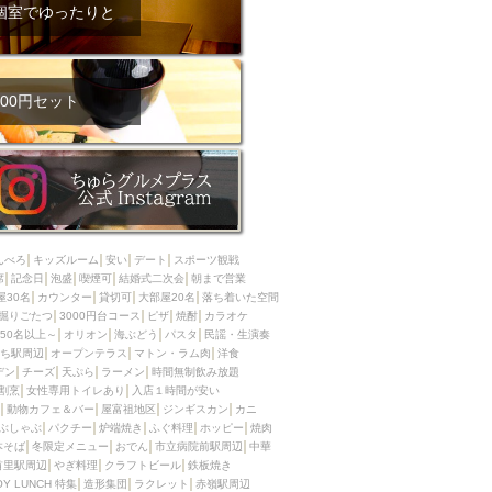
ム肉
洋食
個室でゆったりと
入店可
サプライズ
ーメン
時間無制飲み放題
コース
地中海料理
鍋
00円セット
入店１時間が安い
野菜巻き串
区
ジンギスカン
イタリアン
古島駅周辺
炉端焼き
ふぐ料理
んべろ
キッズルーム
安い
デート
スポーツ観戦
キング（ビュッフェ）
席
記念日
泡盛
喫煙可
結婚式二次会
朝まで営業
屋30名
カウンター
貸切可
大部屋20名
落ち着いた空間
限定メニュー
おでん
掘りごたつ
3000円台コース
ピザ
焼酎
カラオケ
50名以上～
オリオン
海ぶどう
パスタ
民謡・生演奏
牛串焼き
ち駅周辺
オープンテラス
マトン・ラム肉
洋食
駅周辺
やぎ料理
デン
チーズ
天ぷら
ラーメン
時間無制飲み放題
割烹
女性専用トイレあり
入店１時間が安い
駅周辺
小禄駅周辺
動物カフェ＆バー
屋富祖地区
ジンギスカン
カニ
ぶしゃぶ
パクチー
炉端焼き
ふぐ料理
ホッピー
焼肉
LUNCH 特集
造形集団
本そば
冬限定メニュー
おでん
市立病院前駅周辺
中華
首里駅周辺
やぎ料理
クラフトビール
鉄板焼き
OY LUNCH 特集
造形集団
ラクレット
赤嶺駅周辺