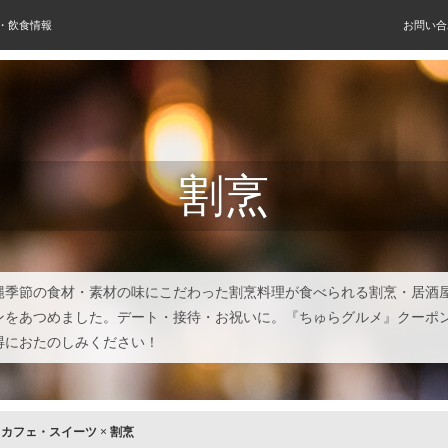
屋・飲食情報
お問い合
割烹
縄季節の食材・素材の味にこだわった割烹料理が食べられる割烹・居酒
ンをあつめました。デート・接待・お祝いに。『ちゅらグルメ』クーポ
得におたのしみください！
×
カフェ・スイーツ
×
割烹