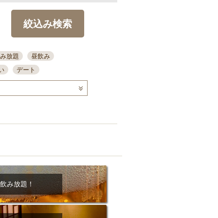
絞込み検索
み放題
昼飲み
い
デート
コース
ディナー
念日
泡盛
喫煙可
ーキ
歓迎会
宴会
部屋30名
カウンター
カクテル
送別会
ビ
飲み会
掘りごたつ
クーポン
結納・顔会わせ
飲み放題！
全面禁煙