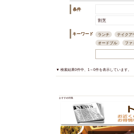
条件
キーワード
ランチ
テイクア
オードブル
ファ
スポーツ観戦
島
接待・会食
ちょ
結婚式二次会
朝
▼ 検索結果0件中、1～0件を表示しています。
夜10時以降入店可
貸切可
大部屋20
カード可
厳選日
おすすめ特集
3000円台コース
アサヒスーパードラ
大部屋50名以上～
ハッピーアワー