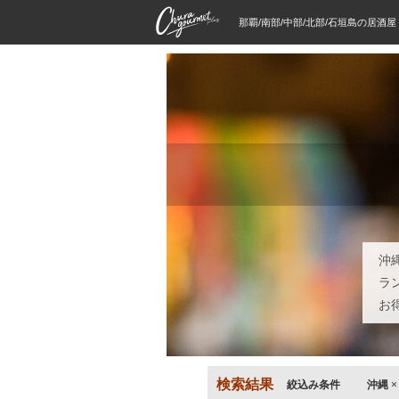
那覇/南部/中部/北部/石垣島の居酒
沖
ラ
お
検索結果
絞込み条件
沖縄