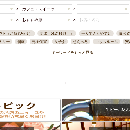
×
×
×
×
ウト（お持ち帰り）
団体（20名様以上）
一人で入りやすい
食べ飲
ミリー
個室
完全個室
女子会
せんべろ
キッズルーム
安
唄ライブ
サントリー
一人飲み
誕生日
大人数
飲み放題付き
キーワードをもっと見る
い飲み
コスパ最高
肉料理
模合
インスタ映え
座敷席
記
まで営業
半個室
ワイン
国際通り
生ビール込飲み放題
ステ
県産魚
焼鳥
忘年会コース
レモンサワー
観光客に人気
大
名
落ち着いた空間
4000円台コース
合コン
オリオンドラフト
1
本酒
鮮魚
大衆酒場
ノンアルコールビール
ウィスキー
テレ
ピザ
焼酎
カラオケ
デリバリー
寿司
クリスマス
和食
イ
県庁前駅周辺
大部屋40名
旭橋駅周辺
沖縄料理
スイーツ
生ビール込み
オリオン
海ぶどう
パスタ
民謡・生演奏
気軽に一杯
店内
アグー豚
プレミアムモルツ
貝づくし
燻製料理
美栄橋駅周辺