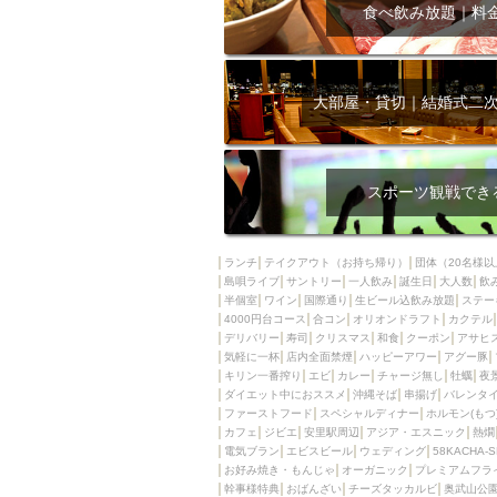
飲み放題付きコース3
食べ飲み放題｜料
キリン一番搾り
アレルギー対応可能
ダイエット中におス
大部屋・貸切｜結婚式二
ソファー
激辛料
ファーストフード
スクリーン
スペ
スポーツ観戦でき
カニ
カフェ
餃子
キリン
ランチ
テイクアウト（お持ち帰り）
団体（20名様以
島唄ライブ
サントリー
一人飲み
ホッピー
誕生日
大人数
焼肉
飲
半個室
ワイン
国際通り
生ビール込飲み放題
ステー
マイク
サッポロ
4000円台コース
合コン
オリオンドラフト
カクテル
デリバリー
寿司
クリスマス
和食
クーポン
アサヒ
市立病院前駅周辺
気軽に一杯
店内全面禁煙
ハッピーアワー
アグー豚
綺麗orお洒落なトイ
キリン一番搾り
エビ
カレー
チャージ無し
牡蠣
夜
ダイエット中におススメ
沖縄そば
串揚げ
バレンタ
クラフトビール
ファーストフード
スペシャルディナー
ホルモン(もつ
カフェ
ジビエ
安里駅周辺
アジア・エスニック
熱燗
壺川駅周辺
秋限
電気ブラン
エビスビール
ウェディング
58KACHA-
ラクレット
赤嶺
お好み焼き・もんじゃ
オーガニック
プレミアムフラ
幹事様特典
おばんざい
チーズタッカルビ
奥武山公