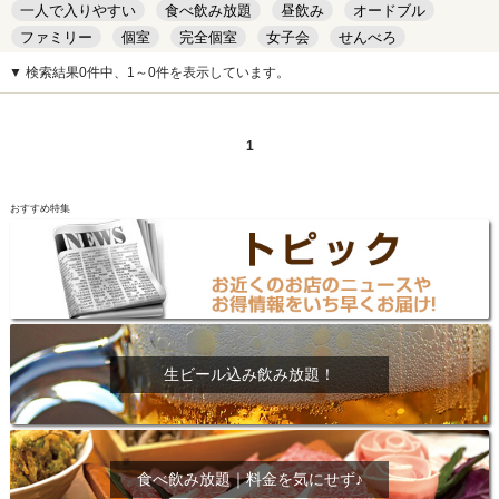
一人で入りやすい
食べ飲み放題
昼飲み
オードブル
ファミリー
個室
完全個室
女子会
せんべろ
キッズルーム
安い
デート
▼ 検索結果0件中、1～0件を表示しています。
1
おすすめ特集
生ビール込み飲み放題！
食べ飲み放題｜料金を気にせず♪