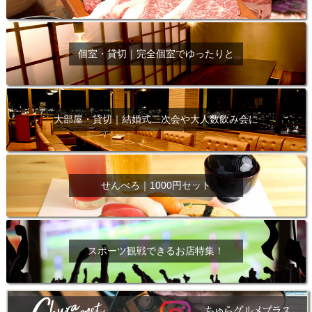
個室・貸切｜完全個室でゆったりと
大部屋・貸切｜結婚式二次会や大人数飲み会に
せんべろ｜1000円セット
スポーツ観戦できるお店特集！