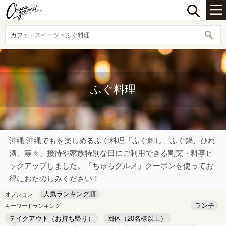
カフェ・スイーツ × ふぐ料理
ふぐ料理
沖縄 沖縄でもを楽しめるふぐ料理「ふぐ刺し、ふぐ鍋、ひれ
酒、等々」接待や家族特別な日にご利用できる割烹・料亭ピ
ックアップしました。『ちゅらグルメ』クーポンを使ってお
得におたのしみください！
人気ランキング順
オプション
ランチ
キーワードランキング
テイクアウト（お持ち帰り）
団体（20名様以上）