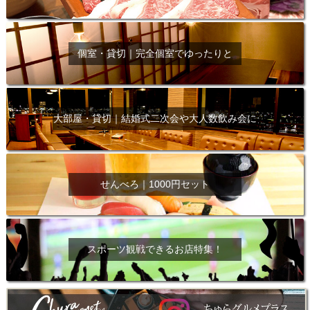
個室・貸切｜完全個室でゆったりと
大部屋・貸切｜結婚式二次会や大人数飲み会に
せんべろ｜1000円セット
スポーツ観戦できるお店特集！