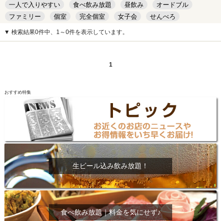
一人で入りやすい
食べ飲み放題
昼飲み
オードブル
ファミリー
個室
完全個室
女子会
せんべろ
キッズルーム
安い
デート
▼ 検索結果0件中、1～0件を表示しています。
1
おすすめ特集
生ビール込み飲み放題！
食べ飲み放題｜料金を気にせず♪