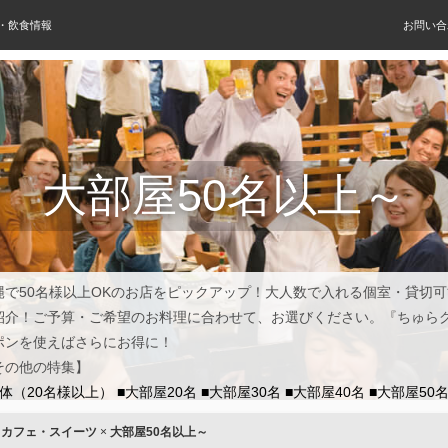
屋・飲食情報
お問い合
大部屋50名以上～
縄で50名様以上OKのお店をピックアップ！大人数で入れる個室・貸切
紹介！ご予算・ご希望のお料理に合わせて、お選びください。『ちゅら
ポンを使えばさらにお得に！
その他の特集】
団体（20名様以上）
■大部屋20名
■大部屋30名
■大部屋40名
■大部屋50
×
カフェ・スイーツ
×
大部屋50名以上～