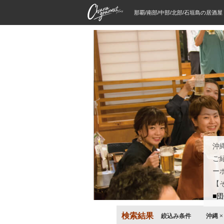
那覇/南部/中部/北部/石垣島の居酒
沖
ご
ー
【
■
検索結果
絞込み条件
沖縄