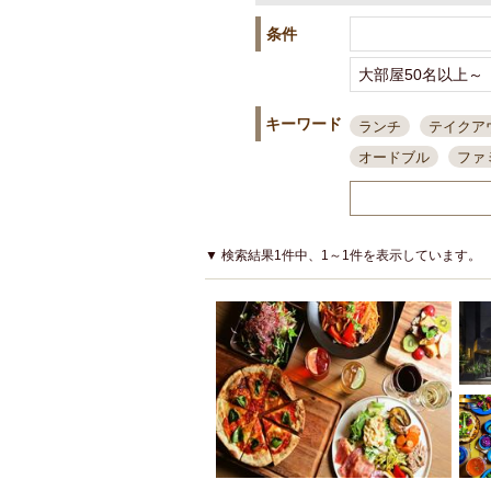
条件
キーワード
ランチ
テイクア
オードブル
ファ
スポーツ観戦
島
接待・会食
ちょ
結婚式二次会
朝
▼ 検索結果1件中、1～1件を表示しています。
夜10時以降入店可
貸切可
大部屋20
カード可
厳選日
3000円台コース
アサヒスーパードラ
大部屋50名以上～
ハッピーアワー