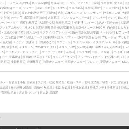
上）
一人で入りやすい
食べ飲み放題
昼飲み
オードブル
ファミリー
個室
完全個室
女子会
せ
み放題付きコース
ディナー
接待・会食
ちょい飲み
コスパ最高
肉料理
模合
インスタ映え
座敷
キ
歓迎会
宴会
夜10時以降入店可
県産魚
焼鳥
忘年会コース
レモンサワー
観光客に人気
大部
送別会
カード可
厳選日本酒
鮮魚
大衆酒場
ノンアルコールビール
ウィスキー
テレビ
飲み会
スーパードライ
県庁前駅周辺
大部屋40名
旭橋駅周辺
沖縄料理
スイーツ
結納・顔会わせ
大部屋
プレミアムモルツ
貝づくし
燻製料理
美栄橋駅周辺
飲み放題付きコース3000円
肉の日
おもろま
景・景色◎
夜12時以降入店可
サプライズ
アレルギー対応可能
牧志駅周辺
ペット同伴
ビアガー
イン
立ち飲み
5000円以上コース
地中海料理
鍋
ソファー
激辛料理
石垣牛
アヒージョ
アサヒ
)
炭火焼
ペイディ（給料日）
野菜巻き串
スクリーン
スペインバル・イタリアンバール
食べ放題
生け簀
獺祭
イタリアン
古島駅周辺
餃子
キリン
分煙
少人数貸切(15名以下から)
島野菜
しゃ
SEA
バイキング（ビュッフェ）
マイク
サッポロ
昼宴会
イベリコ豚
山盛、メガ盛り
つけ麺
日
イデー
牛串焼き
綺麗orお洒落なトイレ
ランチバイキング
フルーツハイボール
飲み比べセット
園駅周辺
小禄駅周辺
壺川駅周辺
秋限定メニュー
春限定メニュー
フレンチ
夏限定メニュー
ENJ
ルメ・居酒屋
|
小禄 居酒屋
|
久茂地・松尾 居酒屋
|
松山・久米・前島 居酒屋
|
牧志・安里 居酒屋
|
 居酒屋
|
嘉手納町 居酒屋
|
恩納村 居酒屋
|
名護 居酒屋
|
沖縄居酒屋
|
沖縄ランチ
|
沖縄料理
|
沖縄
|
石垣島 焼肉
|
宮古島 グルメ
|
宮古島 居酒屋
メ