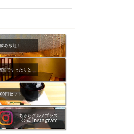
ム肉
洋食
入店可
サプライズ
ーメン
時間無制飲み放題
コース
地中海料理
鍋
入店１時間が安い
野菜巻き串
飲み放題！
区
ジンギスカン
イタリアン
古島駅周辺
炉端焼き
ふぐ料理
個室でゆったりと
キング（ビュッフェ）
限定メニュー
おでん
牛串焼き
00円セット
駅周辺
やぎ料理
駅周辺
小禄駅周辺
LUNCH 特集
造形集団