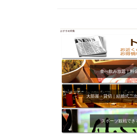
飲み放題付きコース3
キリン一番搾り
アレルギー対応可能
ダイエット中におス
おすすめ特集
ソファー
激辛料
ファーストフード
スクリーン
スペ
カニ
カフェ
餃子
キリン
食べ飲み放題｜料
ホッピー
焼肉
マイク
サッポロ
市立病院前駅周辺
大部屋・貸切｜結婚式二
綺麗orお洒落なトイ
クラフトビール
スポーツ観戦でき
壺川駅周辺
秋限
ラクレット
赤嶺