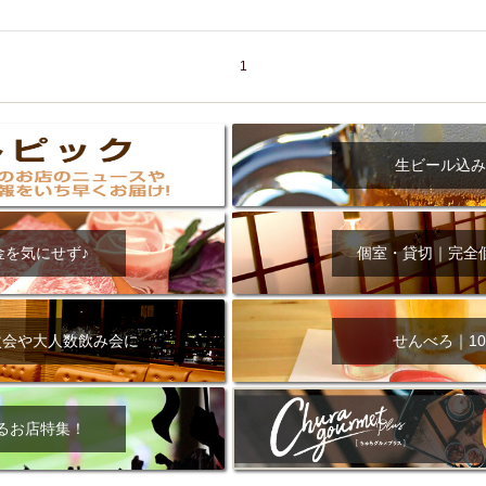
000円
肉の日
おもろまち駅周辺
オープンテラス
マトン・ラ
エビ
カレー
チャージ無し
牡蠣
夜景・景色◎
夜12時以降
牧志駅周辺
ペット同伴
ビアガーデン
チーズ
天ぷら
ラ
1
スメ
沖縄そば
串揚げ
バレンタイン
立ち飲み
5000円以上
理
石垣牛
アヒージョ
アサヒ
割烹
女性専用トイレあり
スペシャルディナー
ホルモン(もつ)
炭火焼
ペイディ（給料日）
生ビール込み
インバル・イタリアンバール
食べ放題
動物カフェ＆バー
屋富祖地
ジビエ
安里駅周辺
アジア・エスニック
熱燗
生け簀
獺祭
分煙
少人数貸切(15名以下から)
島野菜
しゃぶしゃぶ
パクチー
金を気にせず♪
個室・貸切｜完全
電気ブラン
エビスビール
ウェディング
58KACHA-SEA
バイ
昼宴会
イベリコ豚
山盛、メガ盛り
つけ麺
日本そば
冬
中華
お好み焼き・もんじゃ
オーガニック
プレミアムフライデー
次会や大人数飲み会に
せんべろ｜10
レ
ランチバイキング
フルーツハイボール
飲み比べセット
首里
鉄板焼き
幹事様特典
おばんざい
チーズタッカルビ
奥武山公園
るお店特集！
定メニュー
春限定メニュー
フレンチ
夏限定メニュー
ENJOY 
駅周辺
シードル
那覇空港駅周辺
儀保駅周辺