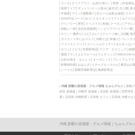
ランチ
テイクアウト（お持ち帰り）
団体（20名様以
島唄ライブ
サントリー
一人飲み
誕生日
大人数
飲
半個室
ワイン
国際通り
生ビール込飲み放題
ステー
4000円台コース
合コン
オリオンドラフト
カクテル
デリバリー
寿司
クリスマス
和食
クーポン
アサヒ
気軽に一杯
店内全面禁煙
ハッピーアワー
アグー豚
キリン一番搾り
エビ
カレー
チャージ無し
牡蠣
夜
ダイエット中におススメ
沖縄そば
串揚げ
バレンタ
ファーストフード
スペシャルディナー
ホルモン(もつ
カフェ
ジビエ
安里駅周辺
アジア・エスニック
熱燗
電気ブラン
エビスビール
ウェディング
58KACHA-
お好み焼き・もんじゃ
オーガニック
プレミアムフラ
幹事様特典
おばんざい
チーズタッカルビ
奥武山公
シードル
那覇空港駅周辺
儀保駅周辺
|
沖縄 那覇の居酒屋・グルメ情報 ちゅらグルメ
|
那覇グ
添市 居酒屋
|
沖縄市 居酒屋
|
北谷町 居酒屋
|
宜野湾市
屋
|
石垣島 沖縄料理
|
石垣島 カフェ
|
石垣島 沖縄そば
沖縄 那覇の居酒屋・グルメ情報｜ちゅらグル