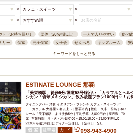
×
×
×
×
ウト（お持ち帰り）
団体（20名様以上）
一人で入りやすい
食べ飲
ミリー
個室
完全個室
女子会
せんべろ
キッズルーム
安
唄ライブ
サントリー
一人飲み
誕生日
大人数
飲み放題付き
キーワードをもっと見る
い飲み
コスパ最高
肉料理
模合
インスタ映え
座敷席
記
まで営業
半個室
ワイン
国際通り
生ビール込飲み放題
ステ
県産魚
焼鳥
忘年会コース
レモンサワー
観光客に人気
大
ESTINATE LOUNGE 那覇
名
落ち着いた空間
4000円台コース
合コン
オリオンドラフト
本酒
鮮魚
「美栄橋駅」徒歩5分/国道58号線沿い 「カラフルとヘ
大衆酒場
ノンアルコールビール
ウィスキー
テレ
シカン「琉球メキシカン」飲み放題プラン1000円～！お料
ピザ
焼酎
カラオケ
デリバリー
寿司
クリスマス
和食
ダイニングバー 洋食 イタリアン・フレンチ カフェ・スイーツ バ
イ
県庁前駅周辺
大部屋40名
旭橋駅周辺
沖縄料理
スイーツ
ー・カクテル 大部屋50名以上～ | 那覇市内 | 松山・久米・前島 | ゆい
レール「美栄橋駅」より徒歩5分 | 平均予算 : 3,000円台 | 座席数 : 70
オリオン
海ぶどう
パスタ
民謡・生演奏
気軽に一杯
店内
席 | 営業時間 : 月・火・木-日/7:00～15:00/18:00～23:00(料理L.O.
22:00) 毎週水曜日はディナー定休日。 | 定休日 : なし
アグー豚
プレミアムモルツ
貝づくし
燻製料理
美栄橋駅周辺
098-943-4900