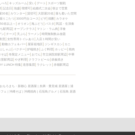
んべろ
キッズルーム
安い
デート
スポーツ観戦
席
記念日
泡盛
喫煙可
結婚式二次会
朝まで営業
屋30名
カウンター
貸切可
大部屋20名
落ち着いた空間
掘りごたつ
3000円台コース
ピザ
焼酎
カラオケ
50名以上～
オリオン
海ぶどう
パスタ
民謡・生演奏
ち駅周辺
オープンテラス
マトン・ラム肉
洋食
デン
チーズ
天ぷら
ラーメン
時間無制飲み放題
割烹
女性専用トイレあり
入店１時間が安い
動物カフェ＆バー
屋富祖地区
ジンギスカン
カニ
ぶしゃぶ
パクチー
炉端焼き
ふぐ料理
ホッピー
焼肉
本そば
冬限定メニュー
おでん
市立病院前駅周辺
中華
首里駅周辺
やぎ料理
クラフトビール
鉄板焼き
OY LUNCH 特集
造形集団
ラクレット
赤嶺駅周辺
おもろまち・新都心 居酒屋
|
糸満・豊見城 居酒屋
|
浦
カフェ
|
沖縄そば
|
沖縄焼肉
|
石垣島グルメ
|
石垣島 居酒