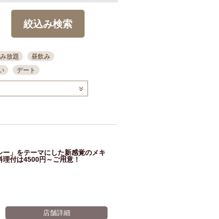
絞込み検索
み放題
昼飲み
い
デート
コース
ディナー
念日
泡盛
喫煙可
ーキ
歓迎会
宴会
部屋30名
カウンター
カクテル
送別会
ルシー」をテーマにした新感覚のメキ
ビ
飲み会
掘りごたつ
理付は4500円～ご用意！
クーポン
結納・顔会わせ
全面禁煙
店舗詳細