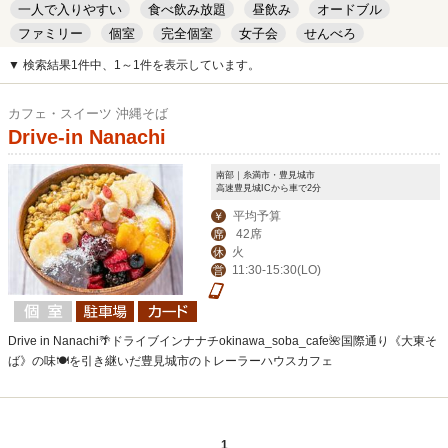
一人で入りやすい
食べ飲み放題
昼飲み
オードブル
ファミリー
個室
完全個室
女子会
せんべろ
キッズルーム
安い
デート
▼ 検索結果1件中、1～1件を表示しています。
カフェ・スイーツ 沖縄そば
Drive-in Nanachi
南部｜糸満市・豊見城市
高速豊見城ICから車で2分
平均予算
￥
42席
席
火
休
11:30-15:30(LO)
営
Drive in Nanachi🌴ドライブインナナチokinawa_soba_cafe🌺国際通り《大東そ
ば》の味🍽を引き継いだ豊見城市のトレーラーハウスカフェ
1