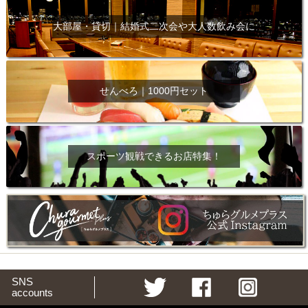
大部屋・貸切｜結婚式二次会や大人数飲み会に
せんべろ｜1000円セット
スポーツ観戦できるお店特集！
SNS
accounts